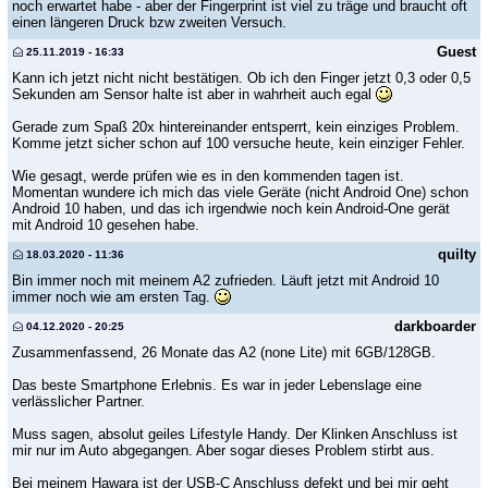
noch erwartet habe - aber der Fingerprint ist viel zu träge und braucht oft
einen längeren Druck bzw zweiten Versuch.
Guest
25.11.2019 - 16:33
Kann ich jetzt nicht nicht bestätigen. Ob ich den Finger jetzt 0,3 oder 0,5
Sekunden am Sensor halte ist aber in wahrheit auch egal
Gerade zum Spaß 20x hintereinander entsperrt, kein einziges Problem.
Komme jetzt sicher schon auf 100 versuche heute, kein einziger Fehler.
Wie gesagt, werde prüfen wie es in den kommenden tagen ist.
Momentan wundere ich mich das viele Geräte (nicht Android One) schon
Android 10 haben, und das ich irgendwie noch kein Android-One gerät
mit Android 10 gesehen habe.
quilty
18.03.2020 - 11:36
Bin immer noch mit meinem A2 zufrieden. Läuft jetzt mit Android 10
immer noch wie am ersten Tag.
darkboarder
04.12.2020 - 20:25
Zusammenfassend, 26 Monate das A2 (none Lite) mit 6GB/128GB.
Das beste Smartphone Erlebnis. Es war in jeder Lebenslage eine
verlässlicher Partner.
Muss sagen, absolut geiles Lifestyle Handy. Der Klinken Anschluss ist
mir nur im Auto abgegangen. Aber sogar dieses Problem stirbt aus.
Bei meinem Hawara ist der USB-C Anschluss defekt und bei mir geht