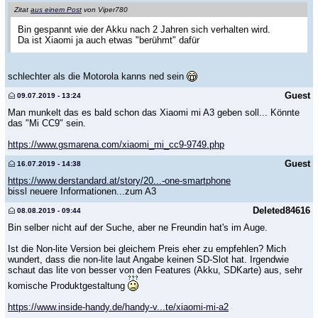
Zitat
aus einem Post
von Viper780
Bin gespannt wie der Akku nach 2 Jahren sich verhalten wird.
Da ist Xiaomi ja auch etwas "berühmt" dafür
schlechter als die Motorola kanns ned sein
Guest
09.07.2019 - 13:24
Man munkelt das es bald schon das Xiaomi mi A3 geben soll... Könnte
das "Mi CC9" sein.
https://www.gsmarena.com/xiaomi_mi_cc9-9749.php
Guest
16.07.2019 - 14:38
https://www.derstandard.at/story/20...-one-smartphone
bissl neuere Informationen...zum A3
Deleted84616
08.08.2019 - 09:44
Bin selber nicht auf der Suche, aber ne Freundin hat's im Auge.
Ist die Non-lite Version bei gleichem Preis eher zu empfehlen? Mich
wundert, dass die non-lite laut Angabe keinen SD-Slot hat. Irgendwie
schaut das lite von besser von den Features (Akku, SDKarte) aus, sehr
komische Produktgestaltung
https://www.inside-handy.de/handy-v...te/xiaomi-mi-a2