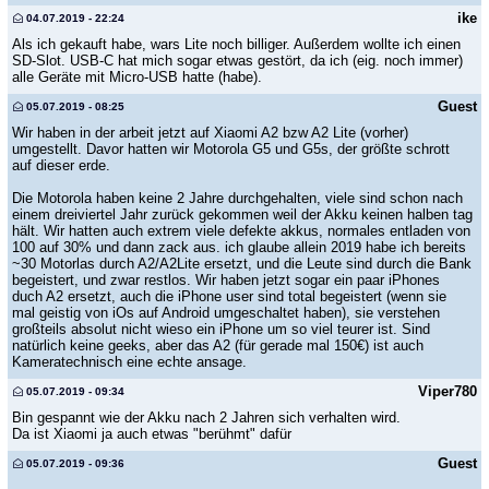
ike
04.07.2019 - 22:24
Als ich gekauft habe, wars Lite noch billiger. Außerdem wollte ich einen
SD-Slot. USB-C hat mich sogar etwas gestört, da ich (eig. noch immer)
alle Geräte mit Micro-USB hatte (habe).
Guest
05.07.2019 - 08:25
Wir haben in der arbeit jetzt auf Xiaomi A2 bzw A2 Lite (vorher)
umgestellt. Davor hatten wir Motorola G5 und G5s, der größte schrott
auf dieser erde.
Die Motorola haben keine 2 Jahre durchgehalten, viele sind schon nach
einem dreiviertel Jahr zurück gekommen weil der Akku keinen halben tag
hält. Wir hatten auch extrem viele defekte akkus, normales entladen von
100 auf 30% und dann zack aus. ich glaube allein 2019 habe ich bereits
~30 Motorlas durch A2/A2Lite ersetzt, und die Leute sind durch die Bank
begeistert, und zwar restlos. Wir haben jetzt sogar ein paar iPhones
duch A2 ersetzt, auch die iPhone user sind total begeistert (wenn sie
mal geistig von iOs auf Android umgeschaltet haben), sie verstehen
großteils absolut nicht wieso ein iPhone um so viel teurer ist. Sind
natürlich keine geeks, aber das A2 (für gerade mal 150€) ist auch
Kameratechnisch eine echte ansage.
Viper780
05.07.2019 - 09:34
Bin gespannt wie der Akku nach 2 Jahren sich verhalten wird.
Da ist Xiaomi ja auch etwas "berühmt" dafür
Guest
05.07.2019 - 09:36