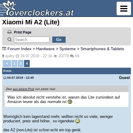
Xiaomi Mi A2 (Lite)
Print Page
Forum Index
>
Hardware
>
Systeme
>
Smartphones & Tablets
quilty
19.07.2018 - 22:16
20778
59
2
3
4
Posts
Guest
04.07.2019 - 12:45
Zitat
aus einem Post
von pirate man
Was ich absolut nicht verstehe ist, warum das Lite zumindest auf
Amazon teurer als das normale ist
Womöglich kein lagerstand mehr, wollten nicht so viele, weniger
produziert, preis wird höher.. so irgendwie
das A2 (non-Lite) ist schon echt ein top gerät.