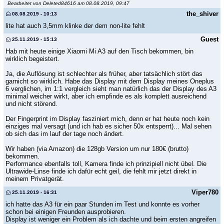
Bearbeitet von Deleted84616 am 08.08.2019, 09:47
the_shiver
08.08.2019 - 10:13
lite hat auch 3,5mm klinke der dem non-lite fehlt
Guest
25.11.2019 - 15:13
Hab mit heute einige Xiaomi Mi A3 auf den Tisch bekommen, bin
wirklich begeistert.
Ja, die Auflösung ist schlechter als früher, aber tatsächlich stört das
garnicht so wirklich. Habe das Display mit dem Display meines Oneplus
6 verglichen, im 1:1 vergleich sieht man natürlich das der Display des A3
minimal weicher wirkt, aber ich empfinde es als komplett ausreichend
und nicht störend.
Der Fingerprint im Display fasziniert mich, denn er hat heute noch kein
einziges mal versagt (und ich hab es sicher 50x entsperrt)... Mal sehen
ob sich das im lauf der tage noch ändert.
Wir haben (via Amazon) die 128gb Version um nur 180€ (brutto)
bekommen.
Performance ebenfalls toll, Kamera finde ich prinzipiell nicht übel. Die
Ultrawide-Linse finde ich dafür echt geil, die fehlt mir jetzt direkt in
meinem Privatgerät.
Viper780
25.11.2019 - 16:31
ich hatte das A3 für ein paar Stunden im Test und konnte es vorher
schon bei einigen Freunden ausprobieren.
Display ist weniger ein Problem als ich dachte und beim ersten angreifen