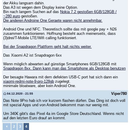
der Akku langsam dahin.
Das A3 ist wegen dem Display keine Option.
Bin nach langem Suchen auf das
Nokia 7.2 gestoßen 6GB/128GB /
~280 euro
gestoßen.
Die anderen Androine One Geraete waren nicht annehmbar.
Android One und NFC. Theoretisch sollte das mit google pay + N26
zusammen funktionieren. Hoffnung besteht auch meinerseits, dass
(3)drei/T-Mobile LTE/Wifi calling funktioniert.
Bei der Snapdragon Plattform geht halt nichts weiter.
Das Xiaomi A2 ist Snapdragon 6xx
Wenn möglich abwarten auf günstige Smartphones 6GB/128GB mit
Snapdragon 8xx. Dann kann man das Smartphone als Desktop benutzen
Der besagte Hawara mit dem defekten USB-C port hat sich dann ein
xiaomi-redmi-note-9-pro-128gb
zugelegt.
minimale bloatware, aber kein Android One.
Viper780
04.12.2020 - 21:55
Das Note 9Pro hab ich vor kurzem flashen dürfen. Das Ding ist doch voll
mit spezial Apps und von Android bekommt man nur wenig mit.
Um 340€ gibt's das Pixel 4a im Google Store Deutschland. Wenns nicht
auf den letzten Euro drauf an kommt.
2
3
4