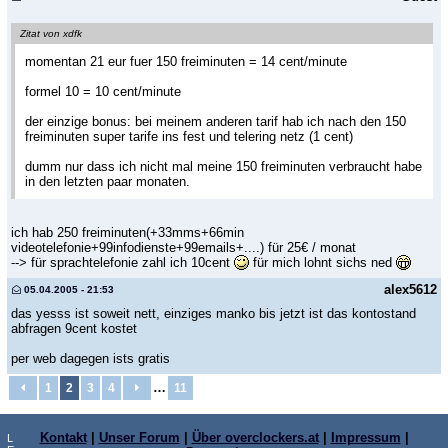
Zitat von xdfk
momentan 21 eur fuer 150 freiminuten = 14 cent/minute
formel 10 = 10 cent/minute
der einzige bonus: bei meinem anderen tarif hab ich nach den 150
freiminuten super tarife ins fest und telering netz (1 cent)
dumm nur dass ich nicht mal meine 150 freiminuten verbraucht habe
in den letzten paar monaten.
ich hab 250 freiminuten(+33mms+66min
videotelefonie+99infodienste+99emails+....) für 25€ / monat
--> für sprachtelefonie zahl ich 10cent
für mich lohnt sichs ned
alex5612
05.04.2005 - 21:53
das yesss ist soweit nett, einziges manko bis jetzt ist das kontostand
abfragen 9cent kostet
per web dagegen ists gratis
…
1
2
3
4
11
Kontakt
|
Unser Forum
|
Über overclockers.at
|
Impressum
|
L