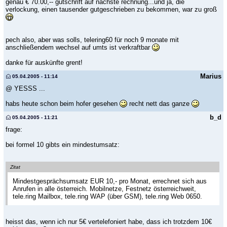
genau € 70.00,-- gutschrift auf nächste rechnung...und ja, die
verlockung, einen tausender gutgeschrieben zu bekommen, war zu groß
pech also, aber was solls, telering60 für noch 9 monate mit
anschließendem wechsel auf umts ist verkraftbar
danke für auskünfte grent!
Marius
05.04.2005 - 11:14
@ YESSS ...
habs heute schon beim hofer gesehen
recht nett das ganze
b_d
05.04.2005 - 11:21
frage:
bei formel 10 gibts ein mindestumsatz:
Zitat
Mindestgesprächsumsatz EUR 10,- pro Monat, errechnet sich aus
Anrufen in alle österreich. Mobilnetze, Festnetz österreichweit,
tele.ring Mailbox, tele.ring WAP (über GSM), tele.ring Web 0650.
heisst das, wenn ich nur 5€ vertelefoniert habe, dass ich trotzdem 10€