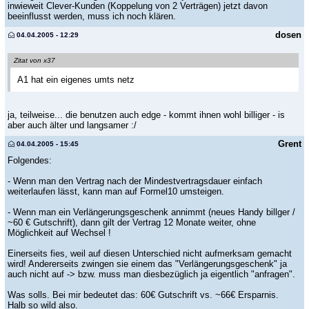
inwieweit Clever-Kunden (Koppelung von 2 Verträgen) jetzt davon
beeinflusst werden, muss ich noch klären.
dosen
04.04.2005 - 12:29
Zitat von x37
A1 hat ein eigenes umts netz
ja, teilweise... die benutzen auch edge - kommt ihnen wohl billiger - is
aber auch älter und langsamer :/
Grent
04.04.2005 - 15:45
Folgendes:
- Wenn man den Vertrag nach der Mindestvertragsdauer einfach
weiterlaufen lässt, kann man auf Formel10 umsteigen.
- Wenn man ein Verlängerungsgeschenk annimmt (neues Handy billger /
~60 € Gutschrift), dann gilt der Vertrag 12 Monate weiter, ohne
Möglichkeit auf Wechsel !
Einerseits fies, weil auf diesen Unterschied nicht aufmerksam gemacht
wird! Andererseits zwingen sie einem das "Verlängerungsgeschenk" ja
auch nicht auf -> bzw. muss man diesbezüglich ja eigentlich "anfragen".
Was solls. Bei mir bedeutet das: 60€ Gutschrift vs. ~66€ Ersparnis.
Halb so wild also.