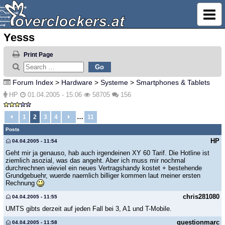
Yesss
Print Page
Forum Index
>
Hardware
>
Systeme
>
Smartphones & Tablets
HP
01.04.2005 - 15:06
58705
156
…
1
2
3
4
11
Posts
HP
04.04.2005 - 11:54
Geht mir ja genauso, hab auch irgendeinen XY 60 Tarif. Die Hotline ist
ziemlich asozial, was das angeht. Aber ich muss mir nochmal
durchrechnen wieviel ein neues Vertragshandy kostet + bestehende
Grundgebuehr, wuerde naemlich billiger kommen laut meiner ersten
Rechnung
chris281080
04.04.2005 - 11:55
UMTS gibts derzeit auf jeden Fall bei 3, A1 und T-Mobile.
questionmarc
04.04.2005 - 11:58