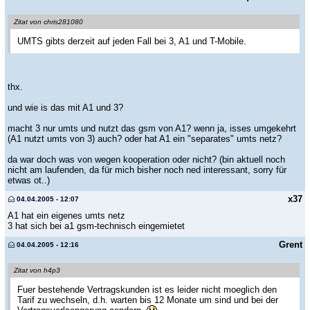
Zitat von chris281080
UMTS gibts derzeit auf jeden Fall bei 3, A1 und T-Mobile.
thx.
und wie is das mit A1 und 3?
macht 3 nur umts und nutzt das gsm von A1? wenn ja, isses umgekehrt
(A1 nutzt umts von 3) auch? oder hat A1 ein "separates" umts netz?
da war doch was von wegen kooperation oder nicht? (bin aktuell noch
nicht am laufenden, da für mich bisher noch ned interessant, sorry für
etwas ot..)
x37
04.04.2005 - 12:07
A1 hat ein eigenes umts netz
3 hat sich bei a1 gsm-technisch eingemietet
Grent
04.04.2005 - 12:16
Zitat von h4p3
Fuer bestehende Vertragskunden ist es leider nicht moeglich den
Tarif zu wechseln, d.h. warten bis 12 Monate um sind und bei der