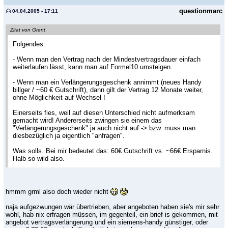
questionmarc
04.04.2005 - 17:11
Zitat von Grent
Folgendes:
- Wenn man den Vertrag nach der Mindestvertragsdauer einfach
weiterlaufen lässt, kann man auf Formel10 umsteigen.
- Wenn man ein Verlängerungsgeschenk annimmt (neues Handy
billger / ~60 € Gutschrift), dann gilt der Vertrag 12 Monate weiter,
ohne Möglichkeit auf Wechsel !
Einerseits fies, weil auf diesen Unterschied nicht aufmerksam
gemacht wird! Andererseits zwingen sie einem das
"Verlängerungsgeschenk" ja auch nicht auf -> bzw. muss man
diesbezüglich ja eigentlich "anfragen".
Was solls. Bei mir bedeutet das: 60€ Gutschrift vs. ~66€ Ersparnis.
Halb so wild also.
hmmm grml also doch wieder nicht
naja aufgezwungen wär übertrieben, aber angeboten haben sie's mir sehr
wohl, hab nix erfragen müssen, im gegenteil, ein brief is gekommen, mit
angebot vertragsverlängerung und ein siemens-handy günstiger, oder