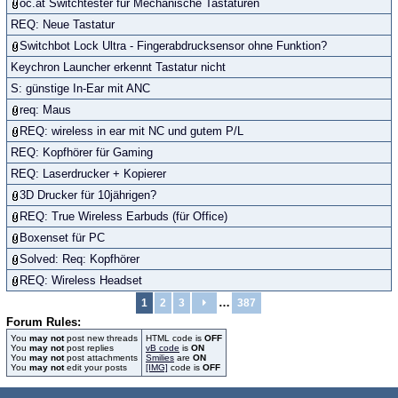
oc.at Switchtester für Mechanische Tastaturen
REQ: Neue Tastatur
Switchbot Lock Ultra - Fingerabdrucksensor ohne Funktion?
Keychron Launcher erkennt Tastatur nicht
S: günstige In-Ear mit ANC
req: Maus
REQ: wireless in ear mit NC und gutem P/L
REQ: Kopfhörer für Gaming
REQ: Laserdrucker + Kopierer
3D Drucker für 10jährigen?
REQ: True Wireless Earbuds (für Office)
Boxenset für PC
Solved: Req: Kopfhörer
REQ: Wireless Headset
…
1
2
3
387
Forum Rules:
You
may not
post new threads
HTML code is
OFF
You
may not
post replies
vB code
is
ON
You
may not
post attachments
Smilies
are
ON
You
may not
edit your posts
[IMG]
code is
OFF