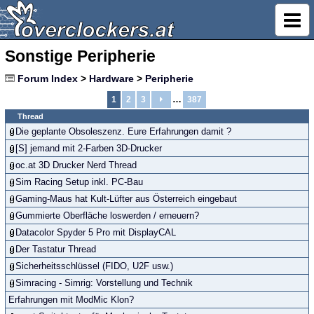
Sonstige Peripherie
Forum Index
>
Hardware
>
Peripherie
…
1
2
3
387
Thread
Die geplante Obsoleszenz. Eure Erfahrungen damit ?
[S] jemand mit 2-Farben 3D-Drucker
oc.at 3D Drucker Nerd Thread
Sim Racing Setup inkl. PC-Bau
Gaming-Maus hat Kult-Lüfter aus Österreich eingebaut
Gummierte Oberfläche loswerden / erneuern?
Datacolor Spyder 5 Pro mit DisplayCAL
Der Tastatur Thread
Sicherheitsschlüssel (FIDO, U2F usw.)
Simracing - Simrig: Vorstellung und Technik
Erfahrungen mit ModMic Klon?