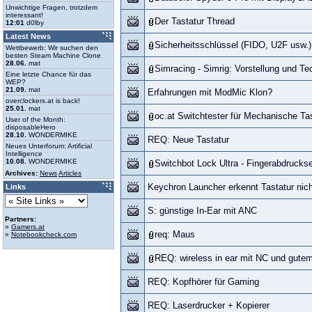
Unwichtige Fragen, trotzdem
interessant!
Der Tastatur Thread
12:01
d0lby
Latest News
Sicherheitsschlüssel (FIDO, U2F usw.)
Wettbewerb: Wir suchen den
besten Steam Machine Clone
28.06.
mat
Simracing - Simrig: Vorstellung und Te
Eine letzte Chance für das
WEP?
21.09.
mat
Erfahrungen mit ModMic Klon?
overclockers.at is back!
25.01.
mat
oc.at Switchtester für Mechanische Ta
User of the Month:
disposableHero
28.10.
WONDERMIKE
REQ: Neue Tastatur
Neues Unterforum: Artificial
Intelligence
10.08.
WONDERMIKE
Switchbot Lock Ultra - Fingerabdrucks
Archives:
News
Articles
Keychron Launcher erkennt Tastatur nich
Links
S: günstige In-Ear mit ANC
Partners:
»
Gamers.at
req: Maus
»
Notebookcheck.com
REQ: wireless in ear mit NC und gute
REQ: Kopfhörer für Gaming
REQ: Laserdrucker + Kopierer