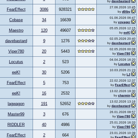
by
davebastard
27.06.2026 10:45
FearEffect
3086
928321
by
d0lby
01.06.2026 06:47
Cobase
34
16639
by
voyager
05.05.2026 12:15
Maestro
120
49607
by
eeK!
02.05.2026 20:40
davebastard
9
1276
by
davebastard
02.05.2026 00:08
Viper780
20
5443
by
Viper780
04.04.2026 16:20
Locutus
2
523
by
Locutus
10.03.2026 21:23
eeK!
30
5206
by
LJ
22.02.2026 12:37
FearEffect
5
753
by
FearEffect
13.02.2026 19:30
eeK!
16
2532
by
charmin
13.02.2026 13:16
lagwagon
191
52652
by
davebastard
26.01.2026 08:57
Master99
3
676
by
Viper780
25.01.2026 16:33
RIDDLER
40
4986
by
Viper780
23.01.2026 10:39
FearEffect
2
664
by
FearEffect