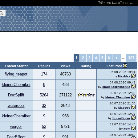
"We are back"
«
oc.at
…
1
2
3
4
5
6
387
Thread Starter
Replies
Views
Rating
Last Post
05.08.2026 19:04
flying_teapot
174
46760
by
MaxMax
04.08.2026 09:42
kleinerChemiker
9
438
by
clauskadrnoschka
30.07.2026 12:38
DocSpliff
5264
271122
by
kleinerChemiker
26.07.2026 21:55
watercool
32
2843
by
Maestro
18.07.2026 12:27
kleinerChemiker
9
958
by
SuperDuper
11.07.2026 14:46
wergor
52
5721
by
xtrm
05.07.2026 16:49
FearEffect
9
991