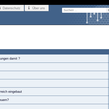
Datenschutz
Über uns
rungen damit ?
reich eingebaut
euern?
L