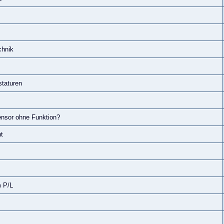
chnik
staturen
ensor ohne Funktion?
t
m P/L