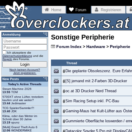
Home
Forum
Registrieren
Anmeldung
Sonstige Peripherie
Forum Index
>
Hardware
>
Peripherie
Ich akzeptiere die
Datenschutzerklärung
und die
Regeln
des Forums.
Thread
Noch keinen Account?
Die geplante Obsoleszenz. Eure Erfah
Jetzt registrieren.
New Posts
[S] jemand mit 2-Farben 3D-Drucker
Today's Active Threads
Steam Machine 2026
oc.at 3D Drucker Nerd Thread
13:55
TOM
5700XT ohne Lüfter, trotzdem
kaufen und wie weiter?
Sim Racing Setup inkl. PC-Bau
13:44
Jedimaster
TCG Spieler/Sammler?!
Gaming-Maus hat Kult-Lüfter aus Öster
13:40
JDK
Klima, oder das Wetter im
Schnitt über 30 Jahre
Gummierte Oberfläche loswerden / ern
13:19
spunz
[Multi] Grand Theft Auto 6
12:06
WONDERMIKE
Datacolor Spyder 5 Pro mit DisplayCA