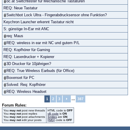
oc.at Switchtester für Mechanische Tastaturen
REQ: Neue Tastatur
Switchbot Lock Ultra - Fingerabdrucksensor ohne Funktion?
Keychron Launcher erkennt Tastatur nicht
S: günstige In-Ear mit ANC
req: Maus
REQ: wireless in ear mit NC und gutem P/L
REQ: Kopfhörer für Gaming
REQ: Laserdrucker + Kopierer
3D Drucker für 10jährigen?
REQ: True Wireless Earbuds (für Office)
Boxenset für PC
Solved: Req: Kopfhörer
REQ: Wireless Headset
…
1
2
3
387
Forum Rules:
You
may not
post new threads
HTML code is
OFF
You
may not
post replies
vB code
is
ON
You
may not
post attachments
Smilies
are
ON
You
may not
edit your posts
[IMG]
code is
OFF