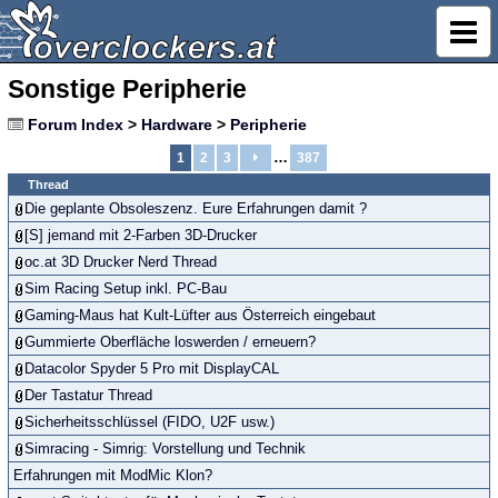
Sonstige Peripherie
Forum Index
>
Hardware
>
Peripherie
…
1
2
3
387
Thread
Die geplante Obsoleszenz. Eure Erfahrungen damit ?
[S] jemand mit 2-Farben 3D-Drucker
oc.at 3D Drucker Nerd Thread
Sim Racing Setup inkl. PC-Bau
Gaming-Maus hat Kult-Lüfter aus Österreich eingebaut
Gummierte Oberfläche loswerden / erneuern?
Datacolor Spyder 5 Pro mit DisplayCAL
Der Tastatur Thread
Sicherheitsschlüssel (FIDO, U2F usw.)
Simracing - Simrig: Vorstellung und Technik
Erfahrungen mit ModMic Klon?