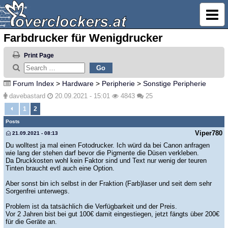
Farbdrucker für Wenigdrucker
Print Page
Forum Index
>
Hardware
>
Peripherie
>
Sonstige Peripherie
davebastard
20.09.2021 - 15:01
4843
25
1
2
Posts
Viper780
21.09.2021 - 08:13
Du wolltest ja mal einen Fotodrucker. Ich würd da bei Canon anfragen
wie lang der stehen darf bevor die Pigmente die Düsen verkleben.
Da Druckkosten wohl kein Faktor sind und Text nur wenig der teuren
Tinten braucht evtl auch eine Option.
Aber sonst bin ich selbst in der Fraktion (Farb)laser und seit dem sehr
Sorgenfrei unterwegs.
Problem ist da tatsächlich die Verfügbarkeit und der Preis.
Vor 2 Jahren bist bei gut 100€ damit eingestiegen, jetzt fängts über 200€
für die Geräte an.