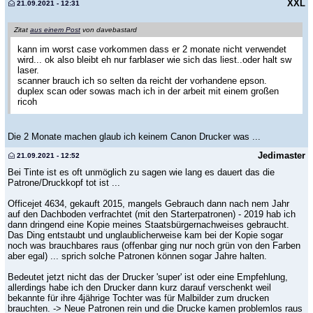
XXL
21.09.2021 - 12:31
Zitat
aus einem Post
von davebastard
kann im worst case vorkommen dass er 2 monate nicht verwendet
wird... ok also bleibt eh nur farblaser wie sich das liest..oder halt sw
laser.
scanner brauch ich so selten da reicht der vorhandene epson.
duplex scan oder sowas mach ich in der arbeit mit einem großen
ricoh
Die 2 Monate machen glaub ich keinem Canon Drucker was ...
Jedimaster
21.09.2021 - 12:52
Bei Tinte ist es oft unmöglich zu sagen wie lang es dauert das die
Patrone/Druckkopf tot ist ...
Officejet 4634, gekauft 2015, mangels Gebrauch dann nach nem Jahr
auf den Dachboden verfrachtet (mit den Starterpatronen) - 2019 hab ich
dann dringend eine Kopie meines Staatsbürgernachweises gebraucht.
Das Ding entstaubt und unglaublicherweise kam bei der Kopie sogar
noch was brauchbares raus (offenbar ging nur noch grün von den Farben
aber egal) ... sprich solche Patronen können sogar Jahre halten.
Bedeutet jetzt nicht das der Drucker 'super' ist oder eine Empfehlung,
allerdings habe ich den Drucker dann kurz darauf verschenkt weil
bekannte für ihre 4jährige Tochter was für Malbilder zum drucken
brauchten. -> Neue Patronen rein und die Drucke kamen problemlos raus