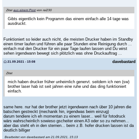
Zitat
aus einem Post
von rai230
Gibts eigentlich kein Programm das einem einfach alle 14 tage was
ausdruckt.
Funktioniert so leider auch nicht, die meisten Drucker haben im Standby
einen timer laufen und führen alle paar Stunden eine Reinigung durch ...
einfach mal den Drucker für ein paar Tage laufen lassen und Du wirst
sehen irgendwann bewegt sich plötzlich was ohne Druckauftrag ...
davebastard
21.09.2021 - 15:08
Zitat
mich haben drucker früher unheimlich genervt. seitdem ich nen (sw)
brother laser hab ist seit jahren eine ruhe und das ding funktioniert
einfach.
same here. nur hat der brother jetzt irgendwann nach über 10 jahren die
batschen gestreckt (mechanik hin, irgendwas beim einzug)
darum tendiere ich eh momentan zu einem laser... weil für fotodruck
wärs wahrscheinlich sowieso gscheiter einen A3 oder so zu nehmen...
aber das steht eh in den sternen... beim z.B. hofer drucken lassen ist da
deutlich billiger
Bearbeitet von davebastard am 21.09.2021, 15:13