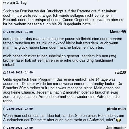
wie am 1. Tag.
Sprich so Drucker wo der Druckkopf auf der Patrone drauf ist halten
doch mittlerweile recht lange. Ich würde selbiges nicht von einem
Ecotank oder dem entsprechenden Canon-Gegenstück erwarten aber es
ist bei weitem besser als ich bis 2019 geglaubt hätte ...
Master99
21.09.2021 - 12:58
das problem, das man nach längerer pause vielleicht eine oder mehrere
farben tauschen muss inkl druckkopf bleibt halt trotzdem. auch wenn
man mal glück haben kann oder manche farben eh noch tun.
mich haben drucker früher unheimlich genervt. seitdem ich nen (sw)
brother laser hab ist seit jahren eine ruhe und das ding funktioniert
einfach.
rai230
21.09.2021 - 14:40
Gibts eigentlich kein Programm das einem einfach alle 14 tage was
ausdruckt. Drucker würde bei mir sowieso immer im standby laufen. Da.
Brauchts 80mb treiber suit und sowas machens nicht. Mein epson hat
aucj keine Chance. Jedesmal nach 2 monaten oder so brauchst ewig
zum reinigen lassen. Am ende kommt doch wieder eine Patrone in die
tonne .
pirate man
21.09.2021 - 14:59
Wenn man schon das als Idee hat, ist das Setzen eines Reminders zum
Ausdrucken der Testseite aber auch nicht mehr auf Aufwand, oder?
Jedimaster
21.09.2021 - 14:59