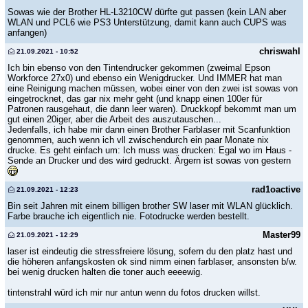
Sowas wie der Brother HL-L3210CW dürfte gut passen (kein LAN aber
WLAN und PCL6 wie PS3 Unterstützung, damit kann auch CUPS was
anfangen)
chriswahl
21.09.2021 - 10:52
Ich bin ebenso von den Tintendrucker gekommen (zweimal Epson
Workforce 27x0) und ebenso ein Wenigdrucker. Und IMMER hat man
eine Reinigung machen müssen, wobei einer von den zwei ist sowas von
eingetrocknet, das gar nix mehr geht (und knapp einen 100er für
Patronen rausgehaut, die dann leer waren). Druckkopf bekommt man um
gut einen 20iger, aber die Arbeit des auszutauschen...
Jedenfalls, ich habe mir dann einen Brother Farblaser mit Scanfunktion
genommen, auch wenn ich vll zwischendurch ein paar Monate nix
drucke. Es geht einfach um: Ich muss was drucken: Egal wo im Haus -
Sende an Drucker und des wird gedruckt. Ärgern ist sowas von gestern
rad1oactive
21.09.2021 - 12:23
Bin seit Jahren mit einem billigen brother SW laser mit WLAN glücklich.
Farbe brauche ich eigentlich nie. Fotodrucke werden bestellt.
Master99
21.09.2021 - 12:29
laser ist eindeutig die stressfreiere lösung, sofern du den platz hast und
die höheren anfangskosten ok sind nimm einen farblaser, ansonsten b/w.
bei wenig drucken halten die toner auch eeeewig.
tintenstrahl würd ich mir nur antun wenn du fotos drucken willst.