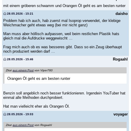
mit einem gröberen schwamm und Orangen Öl geht es am besten runter
daisho
28.05.2026 - 15:21
Problem hab ich auch, hab zuerst mal Isoprop verwendet, der klebige
Weichmacher geht etwas weg (bei mir nicht ganz)
Man muss aber höllisch aufpassen, weil beim restlichen Plastik hats
gleich mal die Aufdrucke weggewischt …
Frag mich auch ob es was besseres gibt. Dass so ein Zeug überhaupt
noch produziert werden darf …
Rogaahl
28.05.2026 - 15:46
Zitat
aus einem Post
von Viper780
Orangen Öl geht es am besten runter
Benzin soll angeblich noch besser funktionieren. Irgendein YouTuber hat
einmal alle Methoden durchprobiert.
Hat man vielleicht eher als Orangen Öl.
voyager
28.05.2026 - 19:03
Zitat
aus einem Post
von Rogaahl