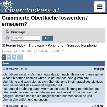
Gummierte Oberfläche loswerden /
erneuern?
Print Page
Forum Index
>
Hardware
>
Peripherie
>
Sonstige Peripherie
wergor
28.05.2026 - 14:49
5679
52
1
2
3
Posts
wergor
28.05.2026 - 14:49
ich hab ein saitek x-55 rhino hotas das ich nach jahrelanger pause gerne
wieder in betrieb nehmen würde. leider hat das eine gummierte
oberfläche und auch die hat sich über die jahre in ein grausliges pickiges
zeug verwandelt das niemand angreifen will.
hat jemand erfahrung damit wie man die beschichtung runterbekommt
oder wieder in einen annehmbaren zustand versetzt? hab schon mal
googled, damals hab ich als möglichkeiten nur mechanische und
chemische entfernung gefunden.
Viper780
28.05.2026 - 15:19