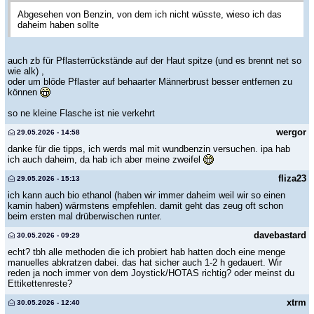
Abgesehen von Benzin, von dem ich nicht wüsste, wieso ich das
daheim haben sollte
auch zb für Pflasterrückstände auf der Haut spitze (und es brennt net so
wie alk) ,
oder um blöde Pflaster auf behaarter Männerbrust besser entfernen zu
können
so ne kleine Flasche ist nie verkehrt
wergor
29.05.2026 - 14:58
danke für die tipps, ich werds mal mit wundbenzin versuchen. ipa hab
ich auch daheim, da hab ich aber meine zweifel
fliza23
29.05.2026 - 15:13
ich kann auch bio ethanol (haben wir immer daheim weil wir so einen
kamin haben) wärmstens empfehlen. damit geht das zeug oft schon
beim ersten mal drüberwischen runter.
davebastard
30.05.2026 - 09:29
echt? tbh alle methoden die ich probiert hab hatten doch eine menge
manuelles abkratzen dabei. das hat sicher auch 1-2 h gedauert. Wir
reden ja noch immer von dem Joystick/HOTAS richtig? oder meinst du
Ettikettenreste?
xtrm
30.05.2026 - 12:40