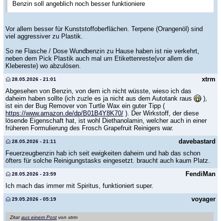
Benzin soll angeblich noch besser funktioniere
Vor allem besser für Kunststoffoberflächen. Terpene (Orangenöl) sind
viel aggressiver zu Plastik.
So ne Flasche / Dose Wundbenzin zu Hause haben ist nie verkehrt,
neben dem Pick Plastik auch mal um Etikettenreste(vor allem die
Klebereste) wo abzulösen.
xtrm
28.05.2026 - 21:01
Abgesehen von Benzin, von dem ich nicht wüsste, wieso ich das
daheim haben sollte (ich zuzle es ja nicht aus dem Autotank raus
),
ist ein der Bug Remover von Turtle Wax ein guter Tipp (
https://www.amazon.de/dp/B01B4Y8K70/
). Der Wirkstoff, der diese
lösende Eigenschaft hat, ist wohl Diethanolamin, welcher auch in einer
früheren Formulierung des Frosch Grapefruit Reinigers war.
davebastard
28.05.2026 - 21:11
Feuerzeugbenzin hab ich seit ewigkeiten daheim und hab das schon
öfters für solche Reinigungstasks eingesetzt. braucht auch kaum Platz.
FendiMan
28.05.2026 - 23:59
Ich mach das immer mit Spiritus, funktioniert super.
voyager
29.05.2026 - 05:19
Zitat
aus einem Post
von xtrm