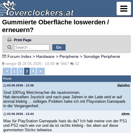
Gummierte Oberfläche loswerden /
erneuern?
Print Page
Forum Index
>
Hardware
>
Peripherie
>
Sonstige Peripherie
wergor
28.05.2026 - 14:49
5667
52
1
2
3
4
Posts
daisho
03.06.2026 - 13:38
Sind 100%ig Weichmacher die rauskommen.
Hab denselben Joystick und nach paar Jahren in der Lade wird er auf
einmal klebrig ... selbiges Problem hatte ich mit Playstation Gamepads
in der Vergangenheit.
xtrm
03.06.2026 - 13:43
Was für PlayStation Gamepads hast du da? Ich hab meine von der PS1
und PS2 nach wie vor und da ist nichts klebrig - bis eben auf diese
gummierten Sticks teilweise.