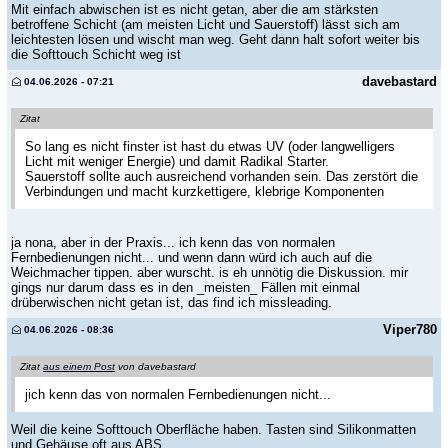
Mit einfach abwischen ist es nicht getan, aber die am stärksten
betroffene Schicht (am meisten Licht und Sauerstoff) lässt sich am
leichtesten lösen und wischt man weg. Geht dann halt sofort weiter bis
die Softtouch Schicht weg ist
davebastard
04.06.2026 - 07:21
Zitat
So lang es nicht finster ist hast du etwas UV (oder langwelligers
Licht mit weniger Energie) und damit Radikal Starter.
Sauerstoff sollte auch ausreichend vorhanden sein. Das zerstört die
Verbindungen und macht kurzkettigere, klebrige Komponenten
ja nona, aber in der Praxis... ich kenn das von normalen
Fernbedienungen nicht... und wenn dann würd ich auch auf die
Weichmacher tippen. aber wurscht. is eh unnötig die Diskussion. mir
gings nur darum dass es in den _meisten_ Fällen mit einmal
drüberwischen nicht getan ist, das find ich missleading.
Viper780
04.06.2026 - 08:36
Zitat
aus einem Post
von davebastard
jich kenn das von normalen Fernbedienungen nicht...
Weil die keine Softtouch Oberfläche haben. Tasten sind Silikonmatten
und Gehäuse oft aus ABS.