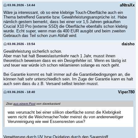
aNtraXx
03.06.2026 - 14:44
Wäre ja interessant, ob so eine klebrige Touch-Oberfläche auch ein
Thema betreffend Garantie bzw. Gewährleistungsansprüche ist. Habe
nämlich gestern bemerkt, dass bei einer vor 1,5 Jahren gekauften
Crucial X10 Pro (externe SSD) die Oberfläche ebenfalls schon klebrig
wurde. Echt super, wenn man da 400 EUR ausgibt und beim zweiten
Gebrauch das Teil schon zum Abfall wird.
daisho
03.06.2026 - 15:54
Gewährleistung sicherlich schon.
Aber man hat halt Beweislastumkehr nach 1 Jahr, musst ihnen
theoretisch beweisen dass es ein Designfehler ist. Wenn es lästig ist
und teuer war würde ich schon reklamieren solange es noch geht.
Bei Garantie kommt es halt immer auf die Garantiebedingungen an, die
können halt sehr unterschiedlich sein. Im Zuge der Garantie kann es halt
auch sein dass du z.B. Versand selbst leisten musst.
Viper780
03.06.2026 - 18:40
Zitat
aus einem Post
von davebastard
was verursacht bei einer silikon oberfläche sonst die Klebrigkeit
wenn nicht die Weichmacher?oder meinst du von andererweitiger
Verunreinigung wie wwi Essensresten usw?
Verwitterung durch UV bzw Oxidation durch den Sauerstoff