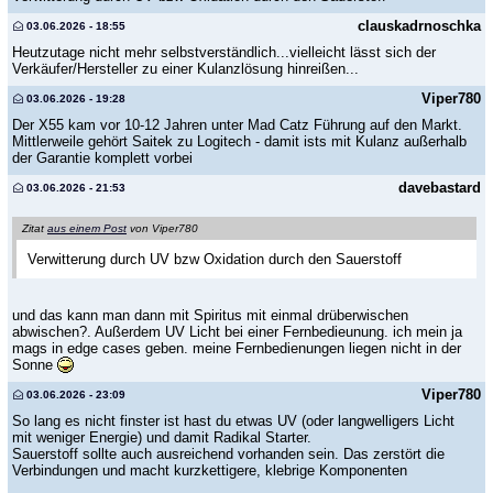
clauskadrnoschka
03.06.2026 - 18:55
Heutzutage nicht mehr selbstverständlich...vielleicht lässt sich der
Verkäufer/Hersteller zu einer Kulanzlösung hinreißen...
Viper780
03.06.2026 - 19:28
Der X55 kam vor 10-12 Jahren unter Mad Catz Führung auf den Markt.
Mittlerweile gehört Saitek zu Logitech - damit ists mit Kulanz außerhalb
der Garantie komplett vorbei
davebastard
03.06.2026 - 21:53
Zitat
aus einem Post
von Viper780
Verwitterung durch UV bzw Oxidation durch den Sauerstoff
und das kann man dann mit Spiritus mit einmal drüberwischen
abwischen?. Außerdem UV Licht bei einer Fernbedieunung. ich mein ja
mags in edge cases geben. meine Fernbedienungen liegen nicht in der
Sonne
Viper780
03.06.2026 - 23:09
So lang es nicht finster ist hast du etwas UV (oder langwelligers Licht
mit weniger Energie) und damit Radikal Starter.
Sauerstoff sollte auch ausreichend vorhanden sein. Das zerstört die
Verbindungen und macht kurzkettigere, klebrige Komponenten