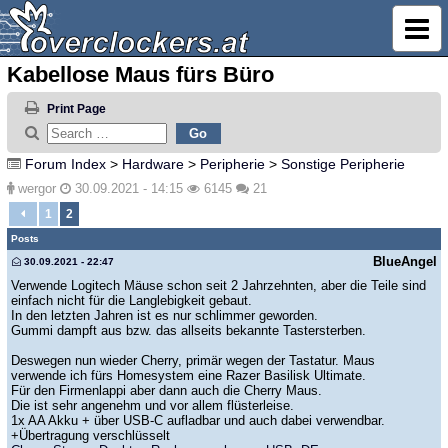
Kabellose Maus fürs Büro
Print Page
Forum Index
>
Hardware
>
Peripherie
>
Sonstige Peripherie
wergor
30.09.2021 - 14:15
6145
21
1
2
Posts
BlueAngel
30.09.2021 - 22:47
Verwende Logitech Mäuse schon seit 2 Jahrzehnten, aber die Teile sind
einfach nicht für die Langlebigkeit gebaut.
In den letzten Jahren ist es nur schlimmer geworden.
Gummi dampft aus bzw. das allseits bekannte Tastersterben.
Deswegen nun wieder Cherry, primär wegen der Tastatur. Maus
verwende ich fürs Homesystem eine Razer Basilisk Ultimate.
Für den Firmenlappi aber dann auch die Cherry Maus.
Die ist sehr angenehm und vor allem flüsterleise.
1x AA Akku + über USB-C aufladbar und auch dabei verwendbar.
+Übertragung verschlüsselt