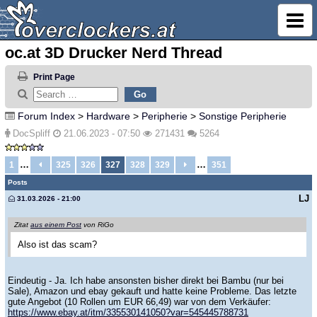
oc.at 3D Drucker Nerd Thread
Print Page
Forum Index
>
Hardware
>
Peripherie
>
Sonstige Peripherie
DocSpliff
21.06.2023 - 07:50
271431
5264
…
…
1
325
326
327
328
329
351
Posts
LJ
31.03.2026 - 21:00
Zitat
aus einem Post
von RiGo
Also ist das scam?
Eindeutig - Ja. Ich habe ansonsten bisher direkt bei Bambu (nur bei
Sale), Amazon und ebay gekauft und hatte keine Probleme. Das letzte
gute Angebot (10 Rollen um EUR 66,49) war von dem Verkäufer:
https://www.ebay.at/itm/335530141050?var=545445788731