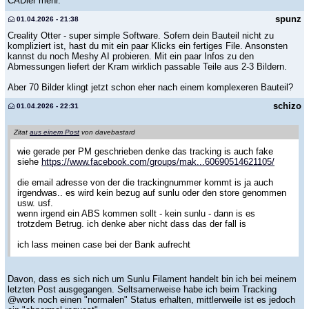
CADler mehr.
spunz
01.04.2026 - 21:38
Creality Otter - super simple Software. Sofern dein Bauteil nicht zu
kompliziert ist, hast du mit ein paar Klicks ein fertiges File. Ansonsten
kannst du noch Meshy AI probieren. Mit ein paar Infos zu den
Abmessungen liefert der Kram wirklich passable Teile aus 2-3 Bildern.
Aber 70 Bilder klingt jetzt schon eher nach einem komplexeren Bauteil?
schizo
01.04.2026 - 22:31
Zitat
aus einem Post
von davebastard
wie gerade per PM geschrieben denke das tracking is auch fake
siehe
https://www.facebook.com/groups/mak...60690514621105/
die email adresse von der die trackingnummer kommt is ja auch
irgendwas.. es wird kein bezug auf sunlu oder den store genommen
usw. usf.
wenn irgend ein ABS kommen sollt - kein sunlu - dann is es
trotzdem Betrug. ich denke aber nicht dass das der fall is
ich lass meinen case bei der Bank aufrecht
Davon, dass es sich nich um Sunlu Filament handelt bin ich bei meinem
letzten Post ausgegangen. Seltsamerweise habe ich beim Tracking
@work noch einen "normalen" Status erhalten, mittlerweile ist es jedoch