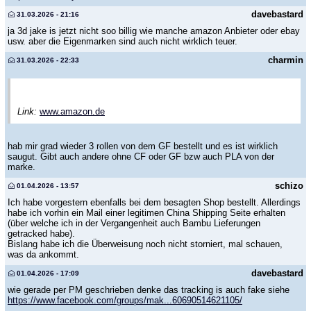
davebastard
31.03.2026 - 21:16
ja 3d jake is jetzt nicht soo billig wie manche amazon Anbieter oder ebay
usw. aber die Eigenmarken sind auch nicht wirklich teuer.
charmin
31.03.2026 - 22:33
Link:
www.amazon.de
hab mir grad wieder 3 rollen von dem GF bestellt und es ist wirklich
saugut. Gibt auch andere ohne CF oder GF bzw auch PLA von der
marke.
schizo
01.04.2026 - 13:57
Ich habe vorgestern ebenfalls bei dem besagten Shop bestellt. Allerdings
habe ich vorhin ein Mail einer legitimen China Shipping Seite erhalten
(über welche ich in der Vergangenheit auch Bambu Lieferungen
getracked habe).
Bislang habe ich die Überweisung noch nicht storniert, mal schauen,
was da ankommt.
davebastard
01.04.2026 - 17:09
wie gerade per PM geschrieben denke das tracking is auch fake siehe
https://www.facebook.com/groups/mak...60690514621105/