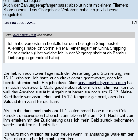
ein "abnormal request".
Auch der Zahlungsempfänger passt absolut nicht mit einem Filament
Store überein. Das Chargeback Verfahren habe ich jetzt ebenso
eingeleitet.
LJ
01.04.2026 - 22:32
Zitat
aus einem Post
von schizo
Ich habe vorgestern ebenfalls bei dem besagten Shop bestellt.
Allerdings habe ich vorhin ein Mail einer legitimen China Shipping
Seite erhalten (über welche ich in der Vergangenheit auch Bambu
Lieferungen getracked habe).
Die hab ich auch zwei Tage nach der Bestellung (und Stornierung) vom
15.12. erhalten. Ich hatte auch direkt darauf geantwortet, dass ich
bereits storniert hab. Ein john davis über
service@todayemails.com
hat
mir auch noch zwei E-Mails geschrieben ob er mich umstimmen könnte,
weil das Angebot ausläuft. Abgebucht haben sie noch am 17.12. Meine
Kreditkarte war zwar schon seit 15.12. temporär gesperrt, aber das
Valutadatum zählt für die Bank.
Als ich ihn dann nochmals am 11.1. aufgefordert habe mir mein Geld
zurück zu überweisen habe ich zum letzten Mal am 12.1. Nachricht von
ihm erhalten mit der Zusicherung dass ich mein Geld zurück bekommen
werde - seitdem ist Funkstille.
Ich würd mich wirklich für euch freuen wenn ihr anständige Ware um den
Preis erhaltet, aber ich glaub nicht dran...