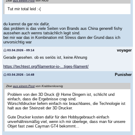
Zitat
aus einem Post
von RiGo
Tut mir total leid :-(
du kannst da gar nix dafür,
das problem is das viele Seiten von Brands aus China generell fishy
aussehen auch wenns tatsächlich legit sind.
bei mir war das in Kombination mit Stress dann der Grund dass ich
unvorsichtig war
voyager
03.04.2026 - 09:14
Gerade gesehen. ob es seriös ist, keine Ahnung
https://techtest.org/filamentor-io-...tiges-filament/
Punisher
03.04.2026 - 14:48
Zitat
aus einem Post
von Krabbenkoenig
Problem von den 3D Druck @ Home Dingern ist, schlicht und
einfach, dass die Ergebnisse crap sind.
Würschtldrucker liefern einfach nix brauchbares, die Technologie ist
halt aus der Steinzeit der 3D Drucker.
Gute Drucker kosten dafür für den Hobbygebrauch einfach
unverhältnismäßig viel, wenn ich mir überlege, dass man für unsere
Objet fast zwei Cayman GT4 bekommt...