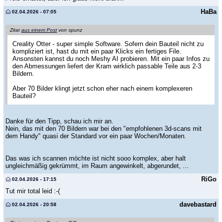
HaBa
02.04.2026 - 07:05
Zitat
aus einem Post
von spunz
Creality Otter - super simple Software. Sofern dein Bauteil nicht zu
kompliziert ist, hast du mit ein paar Klicks ein fertiges File.
Ansonsten kannst du noch Meshy AI probieren. Mit ein paar Infos zu
den Abmessungen liefert der Kram wirklich passable Teile aus 2-3
Bildern.
Aber 70 Bilder klingt jetzt schon eher nach einem komplexeren
Bauteil?
Danke für den Tipp, schau ich mir an.
Nein, das mit den 70 Bildern war bei den "empfohlenen 3d-scans mit
dem Handy" quasi der Standard vor ein paar Wochen/Monaten.
Das was ich scannen möchte ist nicht sooo komplex, aber halt
ungleichmäßig gekrümmt, im Raum angewinkelt, abgerundet, ...
RiGo
02.04.2026 - 17:15
Tut mir total leid :-(
davebastard
02.04.2026 - 20:58