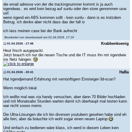
die email adresse von der die trackingnummer kommt is ja auch
irgendwas.. es wird kein bezug auf sunlu oder den store genommen usw.
usf.
wenn irgend ein ABS kommen sollt - kein sunlu - dann is es trotzdem
Betrug. ich denke aber nicht dass das der fall is
ich lass meinen case bei der Bank aufrecht
Bearbeitet von davebastard am 01.04.2026, 17:19
Krabbenkoenig
01.04.2026 - 17:46
Heut frisch ausgepackt.
Jetzt brauch ich nur die neuen Tische und die IT muss ihn mir irgendwie
ins Netz hängen.
HaBa
01.04.2026 - 20:41
Hat irgendjemand Erfahrung mit vernünftigem Einsteiger-3d-scan?
Wenn möglich lokal.
Ich wollte mal was via handy versuchen, aber dann 70 Bilder hochladen
und mit Monatsabo Stunden warten damit ich überhaupt mal testen kann
war nicht soooo meins.
Die Ultra-Lösungen die ich bin diversen youtubern gesehen habe sind eh
alle fein, aber da bräuchte ich wohl sogar einen neuen Laptop
Und einfach zu bedienen wäre klass, ich werd in diesem Leben kein