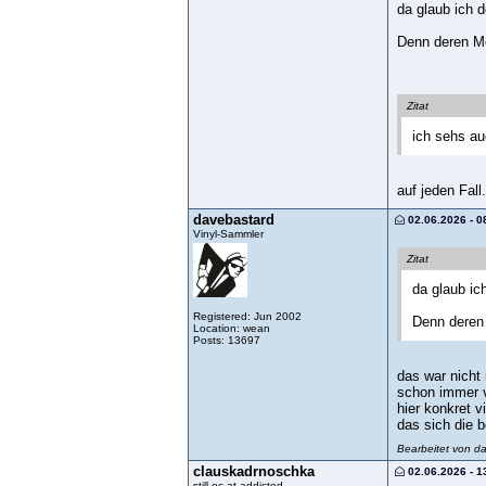
da glaub ich 
Denn deren M
Zitat
ich sehs au
auf jeden Fall.
davebastard
02.06.2026 - 0
Vinyl-Sammler
Zitat
da glaub ic
Registered: Jun 2002
Denn deren
Location: wean
Posts: 13697
das war nicht
schon immer v
hier konkret 
das sich die 
Bearbeitet von d
clauskadrnoschka
02.06.2026 - 1
still oc.at-addicted