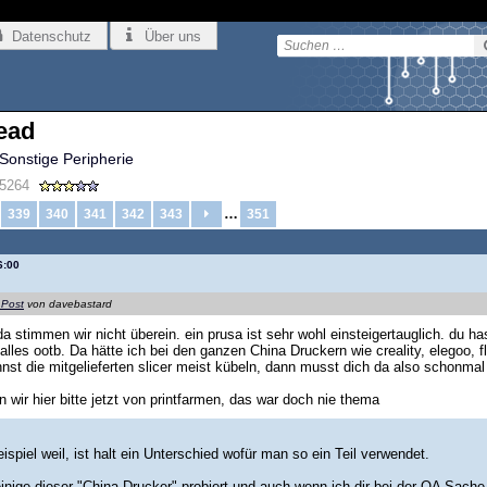
Datenschutz
Über uns
ead
Sonstige Peripherie
5264
…
339
340
341
342
343
351
6:00
 Post
von davebastard
a stimmen wir nicht überein. ein prusa ist sehr wohl einsteigertauglich. du ha
t alles ootb. Da hätte ich bei den ganzen China Druckern wie creality, elegoo
nnst die mitgelieferten slicer meist kübeln, dann musst dich da also schonmal
 wir hier bitte jetzt von printfarmen, das war doch nie thema
ispiel weil, ist halt ein Unterschied wofür man so ein Teil verwendet.
 einige dieser "China Drucker" probiert und auch wenn ich dir bei der QA Sac