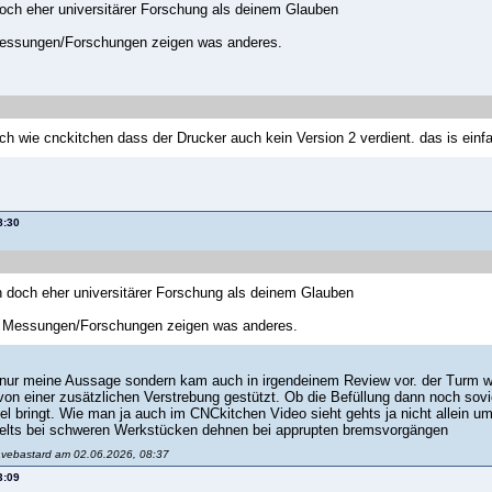
doch eher universitärer Forschung als deinem Glauben
essungen/Forschungen zeigen was anderes.
ch wie cnckitchen dass der Drucker auch kein Version 2 verdient. das is einf
8:30
h doch eher universitärer Forschung als deinem Glauben
 Messungen/Forschungen zeigen was anderes.
 nur meine Aussage sondern kam auch in irgendeinem Review vor. der Turm wo
on einer zusätzlichen Verstrebung gestützt. Ob die Befüllung dann noch soviel
viel bringt. Wie man ja auch im CNCkitchen Video sieht gehts ja nicht allein
belts bei schweren Werkstücken dehnen bei apprupten bremsvorgängen
avebastard am 02.06.2026, 08:37
3:09