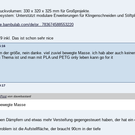
ruckvolumen: 330 x 320 x 325 mm für Großprojekte.
osystem: Unterstützt modulare Erweiterungen für Klingenschneiden und Stiftpl
ore.bambulab.com/de/pr...783674588553220
9 inkl. Das ist schon sehr nice
6:16
in der größe, nein danke. viel zuviel bewegte Masse. ich hab aber auch keine
in Thema ist und man mit PLA und PETG only leben kann go for it
9:17
 Post
von davebastard
 bewegte Masse
uen Dämpfern und etwas mehr Versteifung gegengesteuert haben, der hat ein 
oblem ist die Aufstellfläche, der braucht 90cm in der tiefe