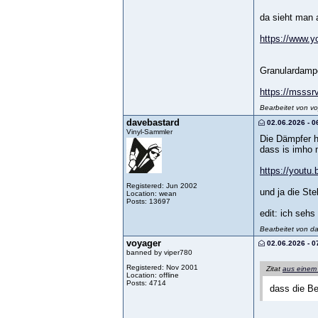
da sieht man 
https://www.
Granulardampe
https://msssr
Bearbeitet von v
davebastard
02.06.2026 - 0
Vinyl-Sammler
Die Dämpfer h
dass is imho 
https://youtu
Registered: Jun 2002
und ja die Ste
Location: wean
Posts: 13697
edit: ich sehs
Bearbeitet von d
voyager
02.06.2026 - 0
banned by viper780
Registered: Nov 2001
Zitat
aus einem
Location: offline
Posts: 4714
dass die Be