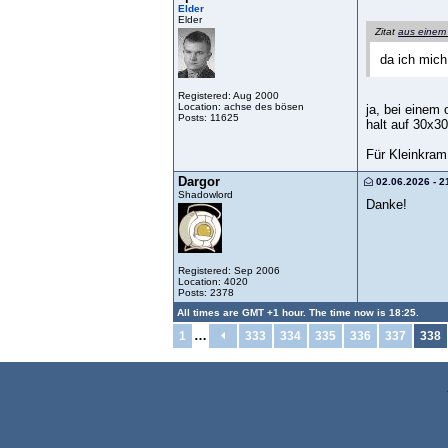
Elder
Elder
Zitat
aus einem
da ich mich
Registered: Aug 2000
Location: achse des bösen
ja, bei einem
Posts: 11625
halt auf 30x3
Für Kleinkram 
Dargor
02.06.2026 - 2
Shadowlord
Danke!
Registered: Sep 2006
Location: 4020
Posts: 2378
All times are GMT +1 hour. The time now is 18:25.
…
1
333
334
335
336
337
338