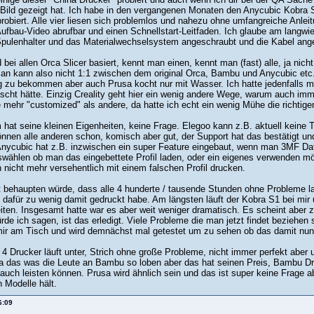
Bild gezeigt hat. Ich habe in den vergangenen Monaten den Anycubic Kobra 
obiert. Alle vier liesen sich problemlos und nahezu ohne umfangreiche Anleitu
Aufbau-Video abrufbar und einen Schnellstart-Leitfaden. Ich glaube am langwi
pulenhalter und das Materialwechselsystem angeschraubt und die Kabel ang
d bei allen Orca Slicer basiert, kennt man einen, kennt man (fast) alle, ja nicht
an kann also nicht 1:1 zwischen dem original Orca, Bambu und Anycubic etc.
 zu bekommen aber auch Prusa kocht nur mit Wasser. Ich hatte jedenfalls mit
ht hätte. Einzig Creality geht hier ein wenig andere Wege, warum auch imm
e mehr "customized" als andere, da hatte ich echt ein wenig Mühe die richtige
hat seine kleinen Eigenheiten, keine Frage. Elegoo kann z.B. aktuell keine 
können alle anderen schon, komisch aber gut, der Support hat das bestätigt 
nycubic hat z.B. inzwischen ein super Feature eingebaut, wenn man 3MF Dat
wählen ob man das eingebettete Profil laden, oder ein eigenes verwenden m
 nicht mehr versehentlich mit einem falschen Profil drucken.
t behaupten würde, dass alle 4 hunderte / tausende Stunden ohne Probleme lau
ch dafür zu wenig damit gedruckt habe. Am längsten läuft der Kobra S1 bei mir
iten. Insgesamt hatte war es aber weit weniger dramatisch. Es scheint aber 
de ich sagen, ist das erledigt. Viele Probleme die man jetzt findet beziehen 
mir am Tisch und wird demnächst mal getestet um zu sehen ob das damit nun
r 4 Drucker läuft unter, Strich ohne große Probleme, nicht immer perfekt a
 ja das was die Leute an Bambu so loben aber das hat seinen Preis, Bamb
 auch leisten können. Prusa wird ähnlich sein und das ist super keine Frage 
n Modelle hält.
6:09