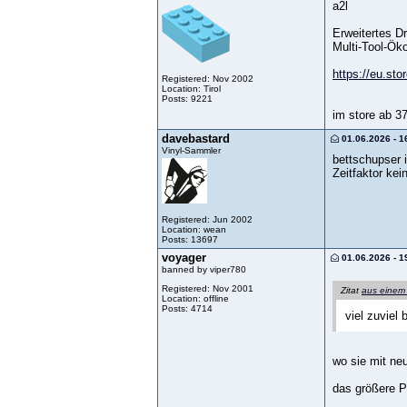
a2l
Erweitertes D
Multi-Tool-Ök
https://eu.st
Registered: Nov 2002
Location: Tirol
Posts: 9221
im store ab 37
davebastard
01.06.2026 - 1
Vinyl-Sammler
bettschupser 
Zeitfaktor ke
Registered: Jun 2002
Location: wean
Posts: 13697
voyager
01.06.2026 - 1
banned by viper780
Registered: Nov 2001
Zitat
aus einem
Location: offline
Posts: 4714
viel zuviel
wo sie mit ne
das größere Pr