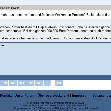
 Post
von Dargor
 nicht auskenne: warum sind fehlende Walzen ein Problem? Sollen diese das 
 offenen Plotter hast du mit Papier etwas unschönere Schnitte. Bei den ganze
0cm beschränkt. Bei den ganzen 200-300 Euro Plottern kannst du auch mehrer
ist es aber sicher keine schlechte Lösung. Und auf den ersten Blick ist die 
1:57
…
339
340
341
342
343
351
Kontakt
|
Unser Forum
|
Über overclockers.at
|
Impressum
|
Datenschut
© all rights reserved by overclockers.at 2000-2026
overclockers.at v4.thecommunity based on vBulletin 2.2.5
Page generated in 0.053 seconds (SQL-time: 0.046 seconds, 25 queries)
sponsored by
www.nessus.at