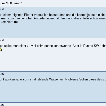
s um "450 herum"
3:39
mit einem eigenen Plotter vermutlich besser dran und die kosten ja auch nic
nd man sonst keine hohen Anforderungen hat dann sind diese Teile schon eine
komplett irre.
8:36
n sollte man nicht zu viel beim schneiden erwarten. Aber in Punkto SW scha
1:07
icht auskenne: warum sind fehlende Walzen ein Problem? Sollen diese das zu
1:22