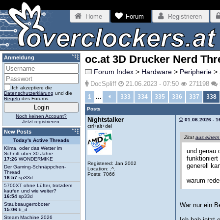
Home
Forum
Registrieren
oc.at 3D Drucker Nerd Thr
Anmeldung
Forum Index
>
Hardware
>
Peripherie
>
DocSpliff
21.06.2023 - 07:50
271198
Ich akzeptiere die
Datenschutzerklärung
und die
…
1
333
334
335
336
337
338
Regeln
des Forums.
Posts
Noch keinen Account?
Nightstalker
01.06.2026 - 1
Jetzt registrieren.
ctrl+alt+del
New Posts
Zitat
aus einem
Today's Active Threads
Klima, oder das Wetter im
und genau d
Schnitt über 30 Jahre
funktionier
17:26
WONDERMIKE
Registered: Jan 2002
generell ka
Der Gaming-Schnäppchen-
Location: .^.
Thread
Posts: 7066
16:57
sp33d
warum reden
5700XT ohne Lüfter, trotzdem
kaufen und wie weiter?
16:54
sp33d
Staubsaugerroboter
War nur ein Be
15:06
b_d
Steam Machine 2026
Ich hab jetzt