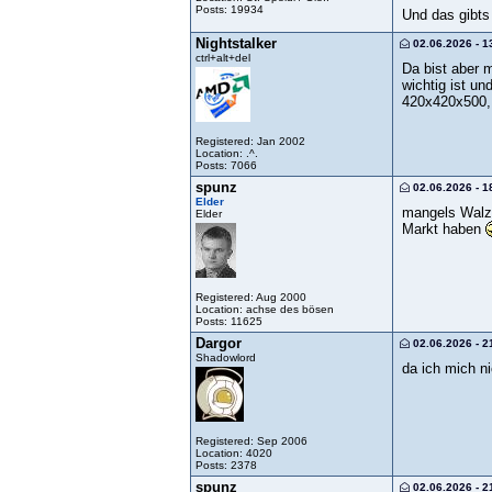
Posts: 19934
Und das gibt
Nightstalker
02.06.2026 - 1
ctrl+alt+del
Da bist aber 
wichtig ist u
420x420x500, 
Registered: Jan 2002
Location: .^.
Posts: 7066
spunz
02.06.2026 - 1
Elder
mangels Walze
Elder
Markt haben
Registered: Aug 2000
Location: achse des bösen
Posts: 11625
Dargor
02.06.2026 - 2
Shadowlord
da ich mich n
Registered: Sep 2006
Location: 4020
Posts: 2378
spunz
02.06.2026 - 2