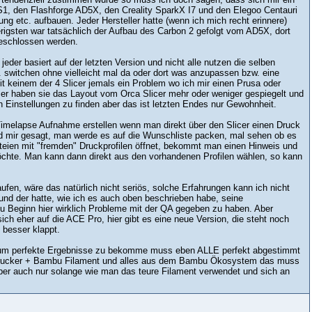
S1, den Flashforge AD5X, den Creality SparkX I7 und den Elegoo Centauri
ng etc. aufbauen. Jeder Hersteller hatte (wenn ich mich recht erinnere)
erigsten war tatsächlich der Aufbau des Carbon 2 gefolgt vom AD5X, dort
eschlossen werden.
 jeder basiert auf der letzten Version und nicht alle nutzen die selben
 switchen ohne vielleicht mal da oder dort was anzupassen bzw. eine
 keinem der 4 Slicer jemals ein Problem wo ich mir einen Prusa oder
er haben sie das Layout vom Orca Slicer mehr oder weniger gespiegelt und
n Einstellungen zu finden aber das ist letzten Endes nur Gewohnheit.
Timelapse Aufnahme erstellen wenn man direkt über den Slicer einen Druck
und mir gesagt, man werde es auf die Wunschliste packen, mal sehen ob es
eien mit "fremden" Druckprofilen öffnet, bekommt man einen Hinweis und
öchte. Man kann dann direkt aus den vorhandenen Profilen wählen, so kann
fen, wäre das natürlich nicht seriös, solche Erfahrungen kann ich nicht
 und der hatte, wie ich es auch oben beschrieben habe, seine
zu Beginn hier wirklich Probleme mit der QA gegeben zu haben. Aber
sich eher auf die ACE Pro, hier gibt es eine neue Version, die steht noch
 besser klappt.
ber um perfekte Ergebnisse zu bekomme muss eben ALLE perfekt abgestimmt
u Drucker + Bambu Filament und alles aus dem Bambu Ökosystem das muss
aber auch nur solange wie man das teure Filament verwendet und sich an