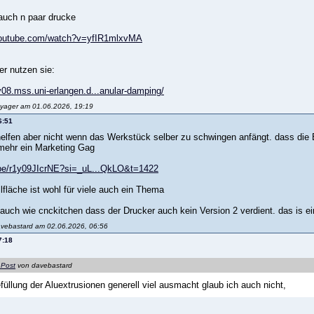
auch n paar drucke
youtube.com/watch?v=yfIR1mlxvMA
r nutzen sie:
v08.mss.uni-erlangen.d...anular-damping/
oyager am 01.06.2026, 19:19
6:51
elfen aber nicht wenn das Werkstück selber zu schwingen anfängt. dass die Be
mehr ein Marketing Gag
.be/r1y09JIcrNE?si=_uL...QkLO&t=1422
llfläche ist wohl für viele auch ein Thema
 auch wie cnckitchen dass der Drucker auch kein Version 2 verdient. das is ei
avebastard am 02.06.2026, 06:56
7:18
 Post
von davebastard
füllung der Aluextrusionen generell viel ausmacht glaub ich auch nicht,