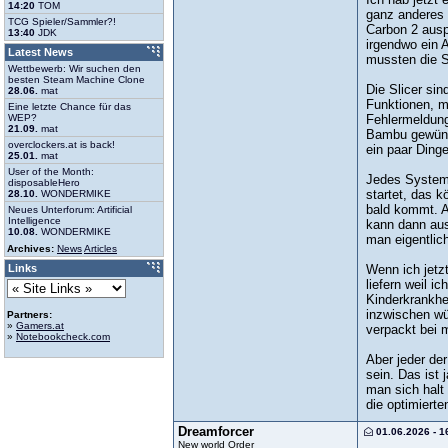
14:20
TOM
ganz anderes 
TCG Spieler/Sammler?!
Carbon 2 auspr
13:40
JDK
irgendwo ein 
Latest News
mussten die S
Wettbewerb: Wir suchen den
besten Steam Machine Clone
Die Slicer sin
28.06.
mat
Funktionen, m
Eine letzte Chance für das
WEP?
Fehlermeldung
21.09.
mat
Bambu gewünsc
overclockers.at is back!
ein paar Ding
25.01.
mat
User of the Month:
Jedes System 
disposableHero
startet, das 
28.10.
WONDERMIKE
bald kommt. A
Neues Unterforum: Artificial
Intelligence
kann dann aus
10.08.
WONDERMIKE
man eigentlich
Archives:
News
Articles
Links
Wenn ich jetz
liefern weil i
Kinderkrankhe
inzwischen wür
Partners:
»
Gamers.at
verpackt bei 
»
Notebookcheck.com
Aber jeder de
sein. Das ist
man sich halt
die optimierte
Dreamforcer
01.06.2026 - 1
New world Order