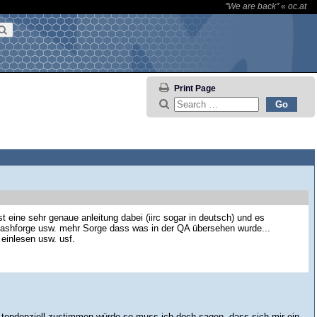
"We are back"
«
oc.at
Print Page
st eine sehr genaue anleitung dabei (iirc sogar in deutsch) und es
, flashforge usw. mehr Sorge dass was in der QA übersehen wurde...
 einlesen usw. usf.
he tendenziell zustimmen würde so muss ich doch sagen, dass sich mir ein