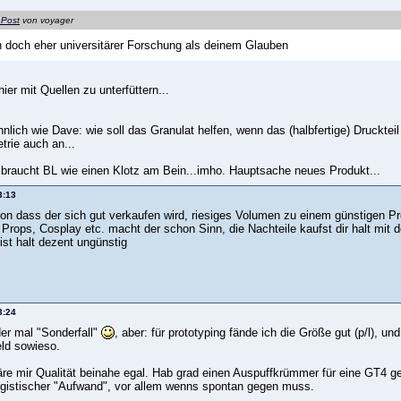
 Post
von voyager
h doch eher universitärer Forschung als deinem Glauben
hier mit Quellen zu unterfüttern...
hnlich wie Dave: wie soll das Granulat helfen, wenn das (halbfertige) Druckte
trie auch an...
braucht BL wie einen Klotz am Bein...imho. Hauptsache neues Produkt...
3:13
on dass der sich gut verkaufen wird, riesiges Volumen zu einem günstigen 
r Props, Cosplay etc. macht der schon Sinn, die Nachteile kaufst dir halt mit
ist halt dezent ungünstig
3:24
der mal "Sonderfall"
, aber: für prototyping fände ich die Größe gut (p/l),
ld sowieso.
äre mir Qualität beinahe egal. Hab grad einen Auspuffkrümmer für eine G
logistischer "Aufwand", vor allem wenns spontan gegen muss.