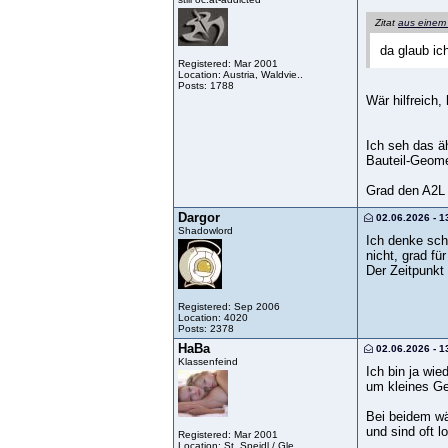
Zitat
aus einem
da glaub ic
Registered: Mar 2001
Location: Austria, Waldvie..
Posts: 1788
Wär hilfreich, 
Ich seh das ä
Bauteil-Geome
Grad den A2L 
Dargor
02.06.2026 - 1
Shadowlord
Ich denke sch
nicht, grad fü
Der Zeitpunkt 
Registered: Sep 2006
Location: 4020
Posts: 2378
HaBa
02.06.2026 - 1
Klassenfeind
Ich bin ja wie
um kleines Ge
Bei beidem w
und sind oft 
Registered: Mar 2001
Location: St. Speidl / Gle..