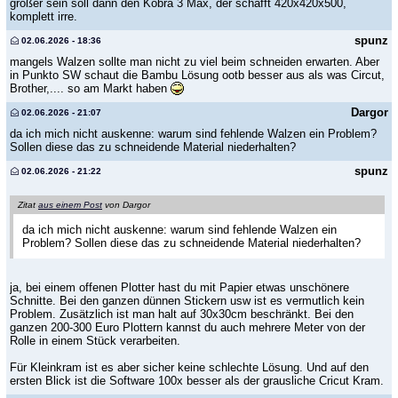
größer sein soll dann den Kobra 3 Max, der schafft 420x420x500,
komplett irre.
spunz
02.06.2026 - 18:36
mangels Walzen sollte man nicht zu viel beim schneiden erwarten. Aber
in Punkto SW schaut die Bambu Lösung ootb besser aus als was Circut,
Brother,.... so am Markt haben
Dargor
02.06.2026 - 21:07
da ich mich nicht auskenne: warum sind fehlende Walzen ein Problem?
Sollen diese das zu schneidende Material niederhalten?
spunz
02.06.2026 - 21:22
Zitat
aus einem Post
von Dargor
da ich mich nicht auskenne: warum sind fehlende Walzen ein
Problem? Sollen diese das zu schneidende Material niederhalten?
ja, bei einem offenen Plotter hast du mit Papier etwas unschönere
Schnitte. Bei den ganzen dünnen Stickern usw ist es vermutlich kein
Problem. Zusätzlich ist man halt auf 30x30cm beschränkt. Bei den
ganzen 200-300 Euro Plottern kannst du auch mehrere Meter von der
Rolle in einem Stück verarbeiten.
Für Kleinkram ist es aber sicher keine schlechte Lösung. Und auf den
ersten Blick ist die Software 100x besser als der grausliche Cricut Kram.