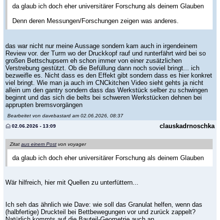
da glaub ich doch eher universitärer Forschung als deinem Glauben
Denn deren Messungen/Forschungen zeigen was anderes.
das war nicht nur meine Aussage sondern kam auch in irgendeinem
Review vor. der Turm wo der Druckkopf rauf und runterfährt wird bei so
großen Bettschupsern eh schon immer von einer zusätzlichen
Verstrebung gestützt. Ob die Befüllung dann noch soviel bringt... ich
bezweifle es. Nicht dass es den Effekt gibt sondern dass es hier konkret
viel bringt. Wie man ja auch im CNCkitchen Video sieht gehts ja nicht
allein um den gantry sondern dass das Werkstück selber zu schwingen
beginnt und das sich die belts bei schweren Werkstücken dehnen bei
apprupten bremsvorgängen
Bearbeitet von davebastard am 02.06.2026, 08:37
clauskadrnoschka
02.06.2026 - 13:09
Zitat
aus einem Post
von voyager
da glaub ich doch eher universitärer Forschung als deinem Glauben
Wär hilfreich, hier mit Quellen zu unterfüttern...
Ich seh das ähnlich wie Dave: wie soll das Granulat helfen, wenn das
(halbfertige) Druckteil bei Bettbewegungen vor und zurück zappelt?
Natürlich kommts auf die Bauteil-Geometrie auch an...