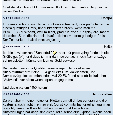
Grad den A2L braucht BL wie einen Klotz am Bein...imho. Hauptsache
neues Produkt...
Dargor
02.06.2026 - 13:13
Ich denke schon dass der sich gut verkaufen wird, riesiges Volumen zu
einem günstigen Preis, und funktioniert einfach, wenn man mit
PLA/PETG auskonmt, warum nicht, grad für Props, Cosplay etc. macht
der schon Sinn, die Nachteile kaufst dir halt mit dem gübstigen Preis
Der Zeitpunkt ist halt dezent ungünstig
HaBa
02.06.2026 - 13:24
Ich bin ja wieder mal "Sonderfall"
, aber: für prototyping fände ich die
Größe gut (p/l), und dass ich mir dann selber auch noch Namenszüge
schneidplottern könnte um kleines Geld sowieso.
Bei beidem wäre mir Qualität beinahe egal. Hab grad einen
Auspuffkrümmer für eine GT4 gedruckt zum Maßnehmen, und
Namenszüge kosten mich jedes Mal 20 EUR und sind oft logistischer
"Aufwand", vor allem wenns spontan gegen muss.
Und das gibts um "450 herum"
Nightstalker
02.06.2026 - 13:39
Da bist aber mit einem eigenen Plotter vermutlich besser dran und die
kosten ja auch nicht mehr so viel. Sonst kommts halt drauf an was man
braucht, wenn Groß wichtig ist und man sonst keine hohen
Anforderungen hat dann sind diese Teile schon eine Option. Wenns noch