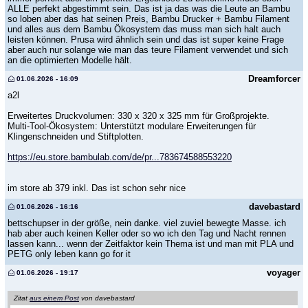
ALLE perfekt abgestimmt sein. Das ist ja das was die Leute an Bambu
so loben aber das hat seinen Preis, Bambu Drucker + Bambu Filament
und alles aus dem Bambu Ökosystem das muss man sich halt auch
leisten können. Prusa wird ähnlich sein und das ist super keine Frage
aber auch nur solange wie man das teure Filament verwendet und sich
an die optimierten Modelle hält.
Dreamforcer
01.06.2026 - 16:09
a2l
Erweitertes Druckvolumen: 330 x 320 x 325 mm für Großprojekte.
Multi-Tool-Ökosystem: Unterstützt modulare Erweiterungen für
Klingenschneiden und Stiftplotten.
https://eu.store.bambulab.com/de/pr...783674588553220
im store ab 379 inkl. Das ist schon sehr nice
davebastard
01.06.2026 - 16:16
bettschupser in der größe, nein danke. viel zuviel bewegte Masse. ich
hab aber auch keinen Keller oder so wo ich den Tag und Nacht rennen
lassen kann... wenn der Zeitfaktor kein Thema ist und man mit PLA und
PETG only leben kann go for it
voyager
01.06.2026 - 19:17
Zitat
aus einem Post
von davebastard