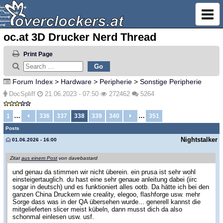
oc.at 3D Drucker Nerd Thread
Print Page
Forum Index
>
Hardware
>
Peripherie
>
Sonstige Peripherie
DocSpliff
21.06.2023 - 07:50
272462
5264
…
…
1
336
337
338
339
340
351
Posts
Nightstalker
01.06.2026 - 16:00
Zitat
aus einem Post
von davebastard
und genau da stimmen wir nicht überein. ein prusa ist sehr wohl
einsteigertauglich. du hast eine sehr genaue anleitung dabei (iirc
sogar in deutsch) und es funktioniert alles ootb. Da hätte ich bei den
ganzen China Druckern wie creality, elegoo, flashforge usw. mehr
Sorge dass was in der QA übersehen wurde... generell kannst die
mitgelieferten slicer meist kübeln, dann musst dich da also
schonmal einlesen usw. usf.