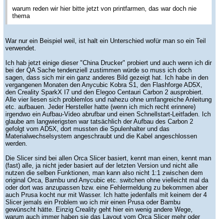
warum reden wir hier bitte jetzt von printfarmen, das war doch nie
thema
War nur ein Beispiel weil, ist halt ein Unterschied wofür man so ein Teil
verwendet.
Ich hab jetzt einige dieser "China Drucker" probiert und auch wenn ich dir
bei der QA Sache tendenziell zustimmen würde so muss ich doch
sagen, dass sich mir ein ganz anderes Bild gezeigt hat. Ich habe in den
vergangenen Monaten den Anycubic Kobra S1, den Flashforge AD5X,
den Creality SparkX I7 und den Elegoo Centauri Carbon 2 ausprobiert.
Alle vier liesen sich problemlos und nahezu ohne umfangreiche Anleitung
etc. aufbauen. Jeder Hersteller hatte (wenn ich mich recht erinnere)
irgendwo ein Aufbau-Video abrufbar und einen Schnellstart-Leitfaden. Ich
glaube am langwierigsten war tatsächlich der Aufbau des Carbon 2
gefolgt vom AD5X, dort mussten die Spulenhalter und das
Materialwechselsystem angeschraubt und die Kabel angeschlossen
werden.
Die Slicer sind bei allen Orca Slicer basiert, kennt man einen, kennt man
(fast) alle, ja nicht jeder basiert auf der letzten Version und nicht alle
nutzen die selben Funktionen, man kann also nicht 1:1 zwischen dem
original Orca, Bambu und Anycubic etc. switchen ohne vielleicht mal da
oder dort was anzupassen bzw. eine Fehlermeldung zu bekommen aber
auch Prusa kocht nur mit Wasser. Ich hatte jedenfalls mit keinem der 4
Slicer jemals ein Problem wo ich mir einen Prusa oder Bambu
gewünscht hätte. Einzig Creality geht hier ein wenig andere Wege,
warum auch immer haben sie das Layout vom Orca Slicer mehr oder