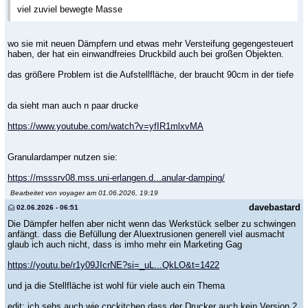
viel zuviel bewegte Masse
wo sie mit neuen Dämpfern und etwas mehr Versteifung gegengesteuert
haben, der hat ein einwandfreies Druckbild auch bei großen Objekten.
das größere Problem ist die Aufstellfläche, der braucht 90cm in der tiefe
da sieht man auch n paar drucke
https://www.youtube.com/watch?v=yfIR1mlxvMA
Granulardamper nutzen sie:
https://msssrv08.mss.uni-erlangen.d...anular-damping/
Bearbeitet von voyager am 01.06.2026, 19:19
davebastard
02.06.2026 - 06:51
Die Dämpfer helfen aber nicht wenn das Werkstück selber zu schwingen
anfängt. dass die Befüllung der Aluextrusionen generell viel ausmacht
glaub ich auch nicht, dass is imho mehr ein Marketing Gag
https://youtu.be/r1y09JIcrNE?si=_uL...QkLO&t=1422
und ja die Stellfläche ist wohl für viele auch ein Thema
edit: ich sehs auch wie cnckitchen dass der Drucker auch kein Version 2