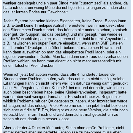
weniger gespiegelt und ein paar Dinge mehr "customized" als andere, da
hatte ich echt ein wenig Mühe die richtigen Einstellungen zu finden aber
das ist letzten Endes nur Gewohnheit.
Jedes System hat seine kleinen Eigenheiten, keine Frage. Elegoo kann
z.B. aktuell keine Timelapse Aufnahme erstellen wenn man direkt über
den Slicer einen Druck startet, das können alle anderen schon, komisch
aber gut, der Support hat das bestätigt und mir gesagt, man werde es
auf die Wunschliste packen, mal sehen ob es bald kommt. Anycubic hat
z.B. inzwischen ein super Feature eingebaut, wenn man 3MF Dateien
mit "fremden" Druckprofilen öffnet, bekommt man einen Hinweis und
kann dann auswählen ob man das eingebettete Profil laden, oder ein
eigenes verwenden möchte. Man kann dann direkt aus den vorhandenen
Profilen wählen, so kann man eigentlich nicht mehr versehentlich mit
einem falschen Profil drucken.
Wenn ich jetzt behaupten würde, dass alle 4 hunderte / tausende
Stunden ohne Probleme laufen, wäre das natürlich nicht seriös, solche
Erfahrungen kann ich nicht liefern weil ich dafür zu wenig damit gedruckt
habe. Am längsten läuft der Kobra S1 bei mir und der hatte, wie ich es
auch oben beschrieben habe, seine Kinderkrankheiten. Insgesamt hatte
war es aber weit weniger dramatisch. Es scheint aber zu Beginn hier
wirklich Probleme mit der QA gegeben zu haben. Aber inzwischen würde
ich sagen, ist das erledigt. Viele Probleme die man jetzt findet beziehen
sich eher auf die ACE Pro, hier gibt es eine neue Version, die steht noch
verpackt bei mir am Tisch und wird demnächst mal getestet um zu
sehen ob das damit nun besser klappt.
Aber jeder der 4 Drucker läuft unter, Strich ohne große Probleme, nicht
immer perfekt aber um perfekte Ergebnisse zu bekomme muss eben