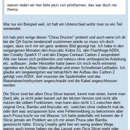
warum reden wir hier bitte jetzt von printfarmen, das war doch nie
thema
War nur ein Beispiel weil, ist halt ein Unterschied wofür man so ein Teil
verwendet.
Ich hab jetzt einige dieser "China Drucker" probiert und auch wenn ich dir
bei der QA Sache tendenziell zustimmen würde so muss ich doch
sagen, dass sich mir ein ganz anderes Bild gezeigt hat. Ich habe in den
vergangenen Monaten den Anycubic Kobra S1, den Flashforge AD5X,
den Creality SparkX I7 und den Elegoo Centauri Carbon 2 ausprobiert.
Alle vier liesen sich problemlos und nahezu ohne umfangreiche Anleitung
etc. aufbauen. Jeder Hersteller hatte (wenn ich mich recht erinnere)
irgendwo ein Aufbau-Video abrufbar und einen Schnellstart-Leitfaden. Ich
glaube am langwierigsten war tatsächlich der Aufbau des Carbon 2
gefolgt vom AD5X, dort mussten die Spulenhalter und das
Materialwechselsystem angeschraubt und die Kabel angeschlossen
werden.
Die Slicer sind bei allen Orca Slicer basiert, kennt man einen, kennt man
(fast) alle, ja nicht jeder basiert auf der letzten Version und nicht alle
nutzen die selben Funktionen, man kann also nicht 1:1 zwischen dem
original Orca, Bambu und Anycubic etc. switchen ohne vielleicht mal da
oder dort was anzupassen bzw. eine Fehlermeldung zu bekommen aber
auch Prusa kocht nur mit Wasser. Ich hatte jedenfalls mit keinem der 4
Slicer jemals ein Problem wo ich mir einen Prusa oder Bambu
gewünscht hätte. Einzig Creality geht hier ein wenig andere Wege,
warum auch immer haben sie das Layout vom Orca Slicer mehr oder