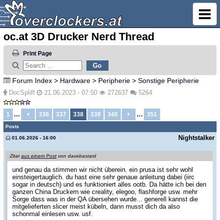
oc.at 3D Drucker Nerd Thread
Print Page
Forum Index
>
Hardware
>
Peripherie
>
Sonstige Peripherie
DocSpliff
21.06.2023 - 07:50
272637
5264
…
…
1
336
337
338
339
340
351
Posts
Nightstalker
01.06.2026 - 16:00
Zitat
aus einem Post
von davebastard
und genau da stimmen wir nicht überein. ein prusa ist sehr wohl
einsteigertauglich. du hast eine sehr genaue anleitung dabei (iirc
sogar in deutsch) und es funktioniert alles ootb. Da hätte ich bei den
ganzen China Druckern wie creality, elegoo, flashforge usw. mehr
Sorge dass was in der QA übersehen wurde... generell kannst die
mitgelieferten slicer meist kübeln, dann musst dich da also
schonmal einlesen usw. usf.