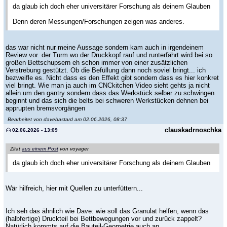
da glaub ich doch eher universitärer Forschung als deinem Glauben
Denn deren Messungen/Forschungen zeigen was anderes.
das war nicht nur meine Aussage sondern kam auch in irgendeinem
Review vor. der Turm wo der Druckkopf rauf und runterfährt wird bei so
großen Bettschupsern eh schon immer von einer zusätzlichen
Verstrebung gestützt. Ob die Befüllung dann noch soviel bringt... ich
bezweifle es. Nicht dass es den Effekt gibt sondern dass es hier konkret
viel bringt. Wie man ja auch im CNCkitchen Video sieht gehts ja nicht
allein um den gantry sondern dass das Werkstück selber zu schwingen
beginnt und das sich die belts bei schweren Werkstücken dehnen bei
apprupten bremsvorgängen
Bearbeitet von davebastard am 02.06.2026, 08:37
clauskadrnoschka
02.06.2026 - 13:09
Zitat
aus einem Post
von voyager
da glaub ich doch eher universitärer Forschung als deinem Glauben
Wär hilfreich, hier mit Quellen zu unterfüttern...
Ich seh das ähnlich wie Dave: wie soll das Granulat helfen, wenn das
(halbfertige) Druckteil bei Bettbewegungen vor und zurück zappelt?
Natürlich kommts auf die Bauteil-Geometrie auch an...