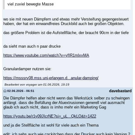
viel zuviel bewegte Masse
wo sie mit neuen Dämpfern und etwas mehr Versteifung gegengesteuert
haben, der hat ein einwandfreies Druckbild auch bei großen Objekten.
das größere Problem ist die Aufstellfläche, der braucht 90cm in der tiefe
da sieht man auch n paar drucke
https://www.youtube.com/watch?v=yfIR1mlxvMA
Granulardamper nutzen sie:
https://msssrv08.mss.uni-erlangen.d...anular-damping/
Bearbeitet von voyager am 01.06.2026, 19:19
davebastard
02.06.2026 - 06:51
Die Dämpfer helfen aber nicht wenn das Werkstück selber zu schwingen
anfängt. dass die Befüllung der Aluextrusionen generell viel ausmacht
glaub ich auch nicht, dass is imho mehr ein Marketing Gag
https://youtu.be/r1y09JIcrNE?si=_uL...QkLO&t=1422
und ja die Stellfläche ist wohl für viele auch ein Thema
edit: ich sehs auch wie cnckitchen dass der Drucker auch kein Version 2