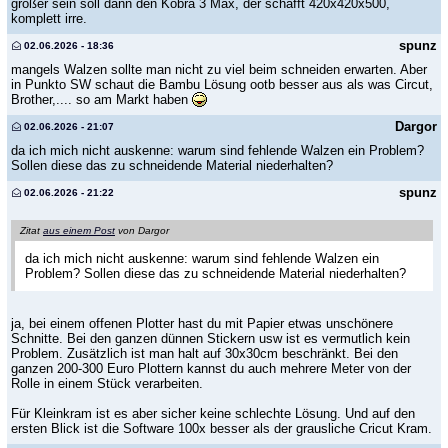
größer sein soll dann den Kobra 3 Max, der schafft 420x420x500,
komplett irre.
spunz
02.06.2026 - 18:36
mangels Walzen sollte man nicht zu viel beim schneiden erwarten. Aber
in Punkto SW schaut die Bambu Lösung ootb besser aus als was Circut,
Brother,.... so am Markt haben
Dargor
02.06.2026 - 21:07
da ich mich nicht auskenne: warum sind fehlende Walzen ein Problem?
Sollen diese das zu schneidende Material niederhalten?
spunz
02.06.2026 - 21:22
Zitat
aus einem Post
von Dargor
da ich mich nicht auskenne: warum sind fehlende Walzen ein
Problem? Sollen diese das zu schneidende Material niederhalten?
ja, bei einem offenen Plotter hast du mit Papier etwas unschönere
Schnitte. Bei den ganzen dünnen Stickern usw ist es vermutlich kein
Problem. Zusätzlich ist man halt auf 30x30cm beschränkt. Bei den
ganzen 200-300 Euro Plottern kannst du auch mehrere Meter von der
Rolle in einem Stück verarbeiten.
Für Kleinkram ist es aber sicher keine schlechte Lösung. Und auf den
ersten Blick ist die Software 100x besser als der grausliche Cricut Kram.