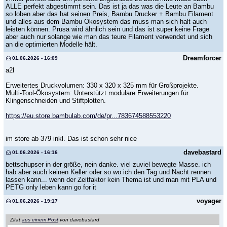
ALLE perfekt abgestimmt sein. Das ist ja das was die Leute an Bambu
so loben aber das hat seinen Preis, Bambu Drucker + Bambu Filament
und alles aus dem Bambu Ökosystem das muss man sich halt auch
leisten können. Prusa wird ähnlich sein und das ist super keine Frage
aber auch nur solange wie man das teure Filament verwendet und sich
an die optimierten Modelle hält.
Dreamforcer
01.06.2026 - 16:09
a2l
Erweitertes Druckvolumen: 330 x 320 x 325 mm für Großprojekte.
Multi-Tool-Ökosystem: Unterstützt modulare Erweiterungen für
Klingenschneiden und Stiftplotten.
https://eu.store.bambulab.com/de/pr...783674588553220
im store ab 379 inkl. Das ist schon sehr nice
davebastard
01.06.2026 - 16:16
bettschupser in der größe, nein danke. viel zuviel bewegte Masse. ich
hab aber auch keinen Keller oder so wo ich den Tag und Nacht rennen
lassen kann... wenn der Zeitfaktor kein Thema ist und man mit PLA und
PETG only leben kann go for it
voyager
01.06.2026 - 19:17
Zitat
aus einem Post
von davebastard