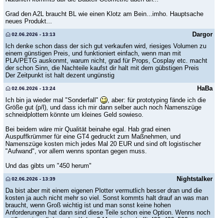
Grad den A2L braucht BL wie einen Klotz am Bein...imho. Hauptsache
neues Produkt...
Dargor
02.06.2026 - 13:13
Ich denke schon dass der sich gut verkaufen wird, riesiges Volumen zu
einem günstigen Preis, und funktioniert einfach, wenn man mit
PLA/PETG auskonmt, warum nicht, grad für Props, Cosplay etc. macht
der schon Sinn, die Nachteile kaufst dir halt mit dem gübstigen Preis
Der Zeitpunkt ist halt dezent ungünstig
HaBa
02.06.2026 - 13:24
Ich bin ja wieder mal "Sonderfall"
, aber: für prototyping fände ich die
Größe gut (p/l), und dass ich mir dann selber auch noch Namenszüge
schneidplottern könnte um kleines Geld sowieso.
Bei beidem wäre mir Qualität beinahe egal. Hab grad einen
Auspuffkrümmer für eine GT4 gedruckt zum Maßnehmen, und
Namenszüge kosten mich jedes Mal 20 EUR und sind oft logistischer
"Aufwand", vor allem wenns spontan gegen muss.
Und das gibts um "450 herum"
Nightstalker
02.06.2026 - 13:39
Da bist aber mit einem eigenen Plotter vermutlich besser dran und die
kosten ja auch nicht mehr so viel. Sonst kommts halt drauf an was man
braucht, wenn Groß wichtig ist und man sonst keine hohen
Anforderungen hat dann sind diese Teile schon eine Option. Wenns noch