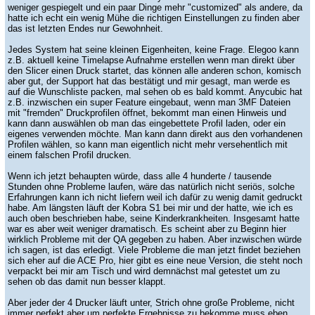
weniger gespiegelt und ein paar Dinge mehr "customized" als andere, da
hatte ich echt ein wenig Mühe die richtigen Einstellungen zu finden aber
das ist letzten Endes nur Gewohnheit.
Jedes System hat seine kleinen Eigenheiten, keine Frage. Elegoo kann
z.B. aktuell keine Timelapse Aufnahme erstellen wenn man direkt über
den Slicer einen Druck startet, das können alle anderen schon, komisch
aber gut, der Support hat das bestätigt und mir gesagt, man werde es
auf die Wunschliste packen, mal sehen ob es bald kommt. Anycubic hat
z.B. inzwischen ein super Feature eingebaut, wenn man 3MF Dateien
mit "fremden" Druckprofilen öffnet, bekommt man einen Hinweis und
kann dann auswählen ob man das eingebettete Profil laden, oder ein
eigenes verwenden möchte. Man kann dann direkt aus den vorhandenen
Profilen wählen, so kann man eigentlich nicht mehr versehentlich mit
einem falschen Profil drucken.
Wenn ich jetzt behaupten würde, dass alle 4 hunderte / tausende
Stunden ohne Probleme laufen, wäre das natürlich nicht seriös, solche
Erfahrungen kann ich nicht liefern weil ich dafür zu wenig damit gedruckt
habe. Am längsten läuft der Kobra S1 bei mir und der hatte, wie ich es
auch oben beschrieben habe, seine Kinderkrankheiten. Insgesamt hatte
war es aber weit weniger dramatisch. Es scheint aber zu Beginn hier
wirklich Probleme mit der QA gegeben zu haben. Aber inzwischen würde
ich sagen, ist das erledigt. Viele Probleme die man jetzt findet beziehen
sich eher auf die ACE Pro, hier gibt es eine neue Version, die steht noch
verpackt bei mir am Tisch und wird demnächst mal getestet um zu
sehen ob das damit nun besser klappt.
Aber jeder der 4 Drucker läuft unter, Strich ohne große Probleme, nicht
immer perfekt aber um perfekte Ergebnisse zu bekomme muss eben