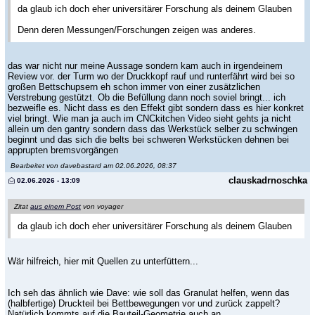
da glaub ich doch eher universitärer Forschung als deinem Glauben
Denn deren Messungen/Forschungen zeigen was anderes.
das war nicht nur meine Aussage sondern kam auch in irgendeinem
Review vor. der Turm wo der Druckkopf rauf und runterfährt wird bei so
großen Bettschupsern eh schon immer von einer zusätzlichen
Verstrebung gestützt. Ob die Befüllung dann noch soviel bringt... ich
bezweifle es. Nicht dass es den Effekt gibt sondern dass es hier konkret
viel bringt. Wie man ja auch im CNCkitchen Video sieht gehts ja nicht
allein um den gantry sondern dass das Werkstück selber zu schwingen
beginnt und das sich die belts bei schweren Werkstücken dehnen bei
apprupten bremsvorgängen
Bearbeitet von davebastard am 02.06.2026, 08:37
clauskadrnoschka
02.06.2026 - 13:09
Zitat
aus einem Post
von voyager
da glaub ich doch eher universitärer Forschung als deinem Glauben
Wär hilfreich, hier mit Quellen zu unterfüttern...
Ich seh das ähnlich wie Dave: wie soll das Granulat helfen, wenn das
(halbfertige) Druckteil bei Bettbewegungen vor und zurück zappelt?
Natürlich kommts auf die Bauteil-Geometrie auch an...