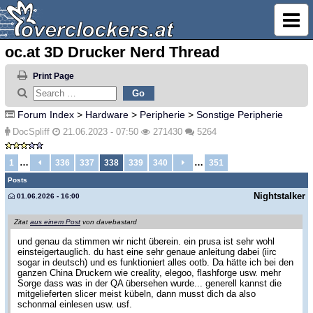
oc.at 3D Drucker Nerd Thread
Print Page
Forum Index
>
Hardware
>
Peripherie
>
Sonstige Peripherie
DocSpliff
21.06.2023 - 07:50
271430
5264
…
…
1
336
337
338
339
340
351
Posts
Nightstalker
01.06.2026 - 16:00
Zitat
aus einem Post
von davebastard
und genau da stimmen wir nicht überein. ein prusa ist sehr wohl
einsteigertauglich. du hast eine sehr genaue anleitung dabei (iirc
sogar in deutsch) und es funktioniert alles ootb. Da hätte ich bei den
ganzen China Druckern wie creality, elegoo, flashforge usw. mehr
Sorge dass was in der QA übersehen wurde... generell kannst die
mitgelieferten slicer meist kübeln, dann musst dich da also
schonmal einlesen usw. usf.