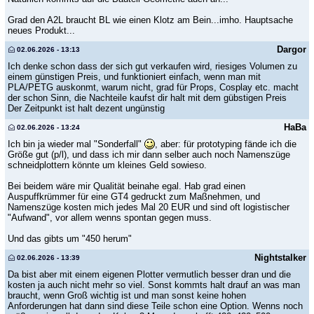
Grad den A2L braucht BL wie einen Klotz am Bein...imho. Hauptsache
neues Produkt...
Dargor
02.06.2026 - 13:13
Ich denke schon dass der sich gut verkaufen wird, riesiges Volumen zu
einem günstigen Preis, und funktioniert einfach, wenn man mit
PLA/PETG auskonmt, warum nicht, grad für Props, Cosplay etc. macht
der schon Sinn, die Nachteile kaufst dir halt mit dem gübstigen Preis
Der Zeitpunkt ist halt dezent ungünstig
HaBa
02.06.2026 - 13:24
Ich bin ja wieder mal "Sonderfall"
, aber: für prototyping fände ich die
Größe gut (p/l), und dass ich mir dann selber auch noch Namenszüge
schneidplottern könnte um kleines Geld sowieso.
Bei beidem wäre mir Qualität beinahe egal. Hab grad einen
Auspuffkrümmer für eine GT4 gedruckt zum Maßnehmen, und
Namenszüge kosten mich jedes Mal 20 EUR und sind oft logistischer
"Aufwand", vor allem wenns spontan gegen muss.
Und das gibts um "450 herum"
Nightstalker
02.06.2026 - 13:39
Da bist aber mit einem eigenen Plotter vermutlich besser dran und die
kosten ja auch nicht mehr so viel. Sonst kommts halt drauf an was man
braucht, wenn Groß wichtig ist und man sonst keine hohen
Anforderungen hat dann sind diese Teile schon eine Option. Wenns noch