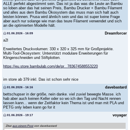
ALLE perfekt abgestimmt sein. Das ist ja das was die Leute an Bambu
so loben aber das hat seinen Preis, Bambu Drucker + Bambu Filament
und alles aus dem Bambu Ökosystem das muss man sich halt auch
leisten können. Prusa wird ähnlich sein und das ist super keine Frage
aber auch nur solange wie man das teure Filament verwendet und sich
an die optimierten Modelle hält.
Dreamforcer
01.06.2026 - 16:09
a2l
Erweitertes Druckvolumen: 330 x 320 x 325 mm für Großprojekte.
Multi-Tool-Ökosystem: Unterstützt modulare Erweiterungen für
Klingenschneiden und Stiftplotten.
https://eu.store.bambulab.com/de/pr...783674588553220
im store ab 379 inkl. Das ist schon sehr nice
davebastard
01.06.2026 - 16:16
bettschupser in der größe, nein danke. viel zuviel bewegte Masse. ich
hab aber auch keinen Keller oder so wo ich den Tag und Nacht rennen
lassen kann... wenn der Zeitfaktor kein Thema ist und man mit PLA und
PETG only leben kann go for it
voyager
01.06.2026 - 19:17
Zitat
aus einem Post
von davebastard