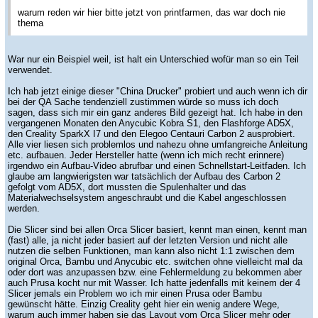
warum reden wir hier bitte jetzt von printfarmen, das war doch nie
thema
War nur ein Beispiel weil, ist halt ein Unterschied wofür man so ein Teil
verwendet.
Ich hab jetzt einige dieser "China Drucker" probiert und auch wenn ich dir
bei der QA Sache tendenziell zustimmen würde so muss ich doch
sagen, dass sich mir ein ganz anderes Bild gezeigt hat. Ich habe in den
vergangenen Monaten den Anycubic Kobra S1, den Flashforge AD5X,
den Creality SparkX I7 und den Elegoo Centauri Carbon 2 ausprobiert.
Alle vier liesen sich problemlos und nahezu ohne umfangreiche Anleitung
etc. aufbauen. Jeder Hersteller hatte (wenn ich mich recht erinnere)
irgendwo ein Aufbau-Video abrufbar und einen Schnellstart-Leitfaden. Ich
glaube am langwierigsten war tatsächlich der Aufbau des Carbon 2
gefolgt vom AD5X, dort mussten die Spulenhalter und das
Materialwechselsystem angeschraubt und die Kabel angeschlossen
werden.
Die Slicer sind bei allen Orca Slicer basiert, kennt man einen, kennt man
(fast) alle, ja nicht jeder basiert auf der letzten Version und nicht alle
nutzen die selben Funktionen, man kann also nicht 1:1 zwischen dem
original Orca, Bambu und Anycubic etc. switchen ohne vielleicht mal da
oder dort was anzupassen bzw. eine Fehlermeldung zu bekommen aber
auch Prusa kocht nur mit Wasser. Ich hatte jedenfalls mit keinem der 4
Slicer jemals ein Problem wo ich mir einen Prusa oder Bambu
gewünscht hätte. Einzig Creality geht hier ein wenig andere Wege,
warum auch immer haben sie das Layout vom Orca Slicer mehr oder