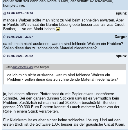
größer sein soll dann den Kobra 3 Max, der schafft 420x420x500,
komplett irre.
spunz
02.06.2026 - 18:36
mangels Walzen sollte man nicht zu viel beim schneiden erwarten. Aber
in Punkto SW schaut die Bambu Lösung ootb besser aus als was Circut,
Brother,.... so am Markt haben
Dargor
02.06.2026 - 21:07
da ich mich nicht auskenne: warum sind fehlende Walzen ein Problem?
Sollen diese das zu schneidende Material niederhalten?
spunz
02.06.2026 - 21:22
Zitat
aus einem Post
von Dargor
da ich mich nicht auskenne: warum sind fehlende Walzen ein
Problem? Sollen diese das zu schneidende Material niederhalten?
ja, bei einem offenen Plotter hast du mit Papier etwas unschönere
Schnitte. Bei den ganzen dünnen Stickern usw ist es vermutlich kein
Problem. Zusätzlich ist man halt auf 30x30cm beschränkt. Bei den
ganzen 200-300 Euro Plottern kannst du auch mehrere Meter von der
Rolle in einem Stück verarbeiten.
Für Kleinkram ist es aber sicher keine schlechte Lösung. Und auf den
ersten Blick ist die Software 100x besser als der grausliche Cricut Kram.