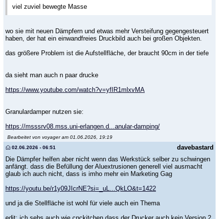
viel zuviel bewegte Masse
wo sie mit neuen Dämpfern und etwas mehr Versteifung gegengesteuert
haben, der hat ein einwandfreies Druckbild auch bei großen Objekten.
das größere Problem ist die Aufstellfläche, der braucht 90cm in der tiefe
da sieht man auch n paar drucke
https://www.youtube.com/watch?v=yfIR1mlxvMA
Granulardamper nutzen sie:
https://msssrv08.mss.uni-erlangen.d...anular-damping/
Bearbeitet von voyager am 01.06.2026, 19:19
davebastard
02.06.2026 - 06:51
Die Dämpfer helfen aber nicht wenn das Werkstück selber zu schwingen
anfängt. dass die Befüllung der Aluextrusionen generell viel ausmacht
glaub ich auch nicht, dass is imho mehr ein Marketing Gag
https://youtu.be/r1y09JIcrNE?si=_uL...QkLO&t=1422
und ja die Stellfläche ist wohl für viele auch ein Thema
edit: ich sehs auch wie cnckitchen dass der Drucker auch kein Version 2