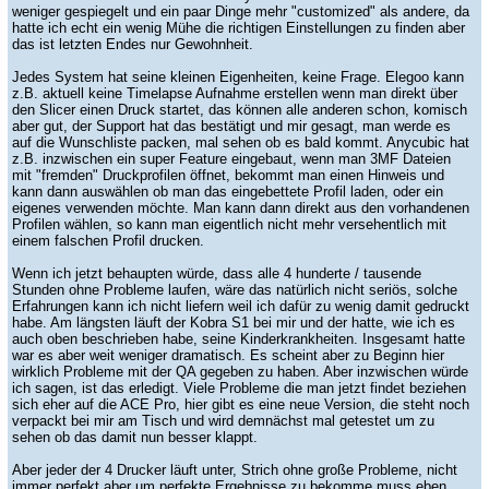
weniger gespiegelt und ein paar Dinge mehr "customized" als andere, da
hatte ich echt ein wenig Mühe die richtigen Einstellungen zu finden aber
das ist letzten Endes nur Gewohnheit.
Jedes System hat seine kleinen Eigenheiten, keine Frage. Elegoo kann
z.B. aktuell keine Timelapse Aufnahme erstellen wenn man direkt über
den Slicer einen Druck startet, das können alle anderen schon, komisch
aber gut, der Support hat das bestätigt und mir gesagt, man werde es
auf die Wunschliste packen, mal sehen ob es bald kommt. Anycubic hat
z.B. inzwischen ein super Feature eingebaut, wenn man 3MF Dateien
mit "fremden" Druckprofilen öffnet, bekommt man einen Hinweis und
kann dann auswählen ob man das eingebettete Profil laden, oder ein
eigenes verwenden möchte. Man kann dann direkt aus den vorhandenen
Profilen wählen, so kann man eigentlich nicht mehr versehentlich mit
einem falschen Profil drucken.
Wenn ich jetzt behaupten würde, dass alle 4 hunderte / tausende
Stunden ohne Probleme laufen, wäre das natürlich nicht seriös, solche
Erfahrungen kann ich nicht liefern weil ich dafür zu wenig damit gedruckt
habe. Am längsten läuft der Kobra S1 bei mir und der hatte, wie ich es
auch oben beschrieben habe, seine Kinderkrankheiten. Insgesamt hatte
war es aber weit weniger dramatisch. Es scheint aber zu Beginn hier
wirklich Probleme mit der QA gegeben zu haben. Aber inzwischen würde
ich sagen, ist das erledigt. Viele Probleme die man jetzt findet beziehen
sich eher auf die ACE Pro, hier gibt es eine neue Version, die steht noch
verpackt bei mir am Tisch und wird demnächst mal getestet um zu
sehen ob das damit nun besser klappt.
Aber jeder der 4 Drucker läuft unter, Strich ohne große Probleme, nicht
immer perfekt aber um perfekte Ergebnisse zu bekomme muss eben