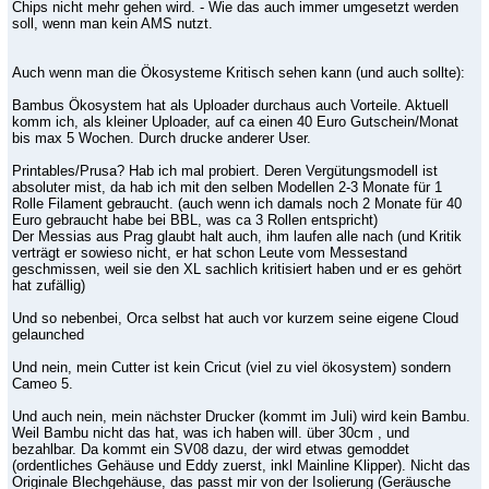
Chips nicht mehr gehen wird. - Wie das auch immer umgesetzt werden
soll, wenn man kein AMS nutzt.
Auch wenn man die Ökosysteme Kritisch sehen kann (und auch sollte):
Bambus Ökosystem hat als Uploader durchaus auch Vorteile. Aktuell
komm ich, als kleiner Uploader, auf ca einen 40 Euro Gutschein/Monat
bis max 5 Wochen. Durch drucke anderer User.
Printables/Prusa? Hab ich mal probiert. Deren Vergütungsmodell ist
absoluter mist, da hab ich mit den selben Modellen 2-3 Monate für 1
Rolle Filament gebraucht. (auch wenn ich damals noch 2 Monate für 40
Euro gebraucht habe bei BBL, was ca 3 Rollen entspricht)
Der Messias aus Prag glaubt halt auch, ihm laufen alle nach (und Kritik
verträgt er sowieso nicht, er hat schon Leute vom Messestand
geschmissen, weil sie den XL sachlich kritisiert haben und er es gehört
hat zufällig)
Und so nebenbei, Orca selbst hat auch vor kurzem seine eigene Cloud
gelaunched
Und nein, mein Cutter ist kein Cricut (viel zu viel ökosystem) sondern
Cameo 5.
Und auch nein, mein nächster Drucker (kommt im Juli) wird kein Bambu.
Weil Bambu nicht das hat, was ich haben will. über 30cm , und
bezahlbar. Da kommt ein SV08 dazu, der wird etwas gemoddet
(ordentliches Gehäuse und Eddy zuerst, inkl Mainline Klipper). Nicht das
Originale Blechgehäuse, das passt mir von der Isolierung (Geräusche