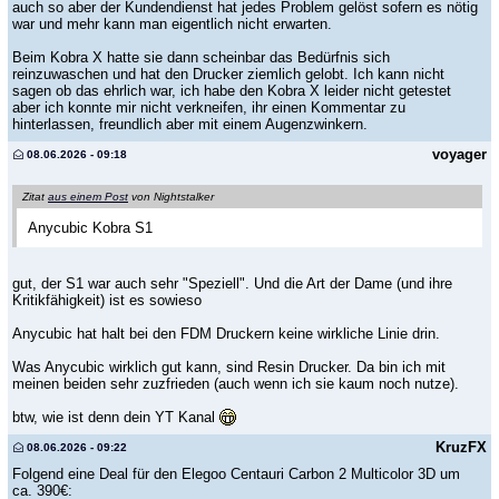
auch so aber der Kundendienst hat jedes Problem gelöst sofern es nötig
war und mehr kann man eigentlich nicht erwarten.
Beim Kobra X hatte sie dann scheinbar das Bedürfnis sich
reinzuwaschen und hat den Drucker ziemlich gelobt. Ich kann nicht
sagen ob das ehrlich war, ich habe den Kobra X leider nicht getestet
aber ich konnte mir nicht verkneifen, ihr einen Kommentar zu
hinterlassen, freundlich aber mit einem Augenzwinkern.
voyager
08.06.2026 - 09:18
Zitat
aus einem Post
von Nightstalker
Anycubic Kobra S1
gut, der S1 war auch sehr "Speziell". Und die Art der Dame (und ihre
Kritikfähigkeit) ist es sowieso
Anycubic hat halt bei den FDM Druckern keine wirkliche Linie drin.
Was Anycubic wirklich gut kann, sind Resin Drucker. Da bin ich mit
meinen beiden sehr zuzfrieden (auch wenn ich sie kaum noch nutze).
btw, wie ist denn dein YT Kanal
KruzFX
08.06.2026 - 09:22
Folgend eine Deal für den Elegoo Centauri Carbon 2 Multicolor 3D um
ca. 390€: