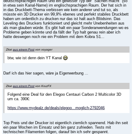
deutschsprachigen Raum und ein gewisser Typ der "Sachen macht" (so
in etwa sein Kanal-Name) im englischsprachigen Raum. Der hat sich in
in das Druckbett-Thema verbissen wie kein anderer und tut so, als
müsste ein 3D Drucker ein 99,9% ebenes und perfekt stabiles Druckbett
haben um ordentlich zu drucken nur das ist halt auch Blödsinn. Das
Leveling des Druckers funktioniert und gleicht mehr Unebenheiten aus
als man glauben würde. Es gibt halt ein paar Sonderanwendungen wo es
Probleme geben könnte und da fällt der Typ halt genau rein aber ich
hatte deswegen noch nie ein Problem mit dem Kobra S1...
Zitat
aus einem Post
von voyager
btw, wie ist denn dein YT Kanal
Darf ich das hier sagen, wäre ja Eigenwerbung ...
Zitat
aus einem Post
von KruzFX
Folgend eine Deal für den Elegoo Centauri Carbon 2 Multicolor 3D
um ca. 390€:
https://www.mydealz.de/deals/elegoo...moglich-2792046
Top Preis und der Drucker ist eigentlich ziemlich spannend. Hab ihn seit
ein paar Wochen im Einsatz und bin ganz zufrieden. Tests mit
technischen Filamenten folgen, darauf bin ich sehr gespannt.