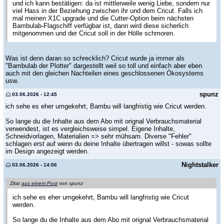
und ich kann bestätigen: da ist mittlerweile wenig Liebe, sondern nur
viel Hass in der Beziehung zwischen ihr und dem Cricut. Falls ich
mal meinen X1C upgrade und die Cutter-Option beim nächsten
Bambulab-Flagschiff verfügbar ist, dann wird diese sicherlich
mitgenommen und der Cricut soll in der Hölle schmoren.
Was ist denn daran so schrecklich? Cricut wurde ja immer als
"Bambulab der Plotter" dargestellt weil so toll und einfach aber eben
auch mit den gleichen Nachteilen eines geschlossenen Ökosystems
usw.
spunz
03.06.2026 - 12:45
ich sehe es eher umgekehrt, Bambu will langfristig wie Cricut werden.
So lange du die Inhalte aus dem Abo mit orignal Verbrauchsmaterial
verwendest, ist es vergleichsweise simpel. Eigene Inhalte,
Schneidvorlagen, Materialien => sehr mühsam. Diverse "Fehler"
schlagen erst auf wenn du deine Inhalte übertragen willst - sowas sollte
im Design angezeigt werden.
Nightstalker
03.06.2026 - 14:06
Zitat
aus einem Post
von spunz
ich sehe es eher umgekehrt, Bambu will langfristig wie Cricut
werden.
So lange du die Inhalte aus dem Abo mit orignal Verbrauchsmaterial