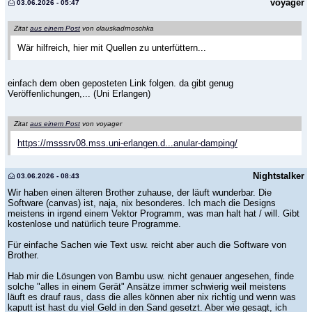
voyager
03.06.2026 - 05:47
Zitat
aus einem Post
von clauskadrnoschka
Wär hilfreich, hier mit Quellen zu unterfüttern...
einfach dem oben geposteten Link folgen. da gibt genug
Veröffenlichungen,... (Uni Erlangen)
Zitat
aus einem Post
von voyager
https://msssrv08.mss.uni-erlangen.d...anular-damping/
Nightstalker
03.06.2026 - 08:43
Wir haben einen älteren Brother zuhause, der läuft wunderbar. Die
Software (canvas) ist, naja, nix besonderes. Ich mach die Designs
meistens in irgend einem Vektor Programm, was man halt hat / will. Gibt
kostenlose und natürlich teure Programme.
Für einfache Sachen wie Text usw. reicht aber auch die Software von
Brother.
Hab mir die Lösungen von Bambu usw. nicht genauer angesehen, finde
solche "alles in einem Gerät" Ansätze immer schwierig weil meistens
läuft es drauf raus, dass die alles können aber nix richtig und wenn was
kaputt ist hast du viel Geld in den Sand gesetzt. Aber wie gesagt, ich