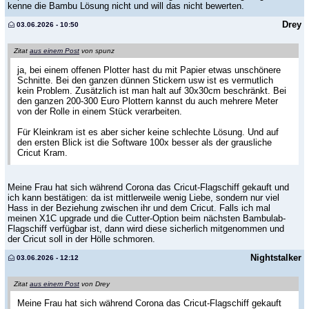
kenne die Bambu Lösung nicht und will das nicht bewerten.
Drey
03.06.2026 - 10:50
Zitat
aus einem Post
von spunz
ja, bei einem offenen Plotter hast du mit Papier etwas unschönere
Schnitte. Bei den ganzen dünnen Stickern usw ist es vermutlich
kein Problem. Zusätzlich ist man halt auf 30x30cm beschränkt. Bei
den ganzen 200-300 Euro Plottern kannst du auch mehrere Meter
von der Rolle in einem Stück verarbeiten.
Für Kleinkram ist es aber sicher keine schlechte Lösung. Und auf
den ersten Blick ist die Software 100x besser als der grausliche
Cricut Kram.
Meine Frau hat sich während Corona das Cricut-Flagschiff gekauft und
ich kann bestätigen: da ist mittlerweile wenig Liebe, sondern nur viel
Hass in der Beziehung zwischen ihr und dem Cricut. Falls ich mal
meinen X1C upgrade und die Cutter-Option beim nächsten Bambulab-
Flagschiff verfügbar ist, dann wird diese sicherlich mitgenommen und
der Cricut soll in der Hölle schmoren.
Nightstalker
03.06.2026 - 12:12
Zitat
aus einem Post
von Drey
Meine Frau hat sich während Corona das Cricut-Flagschiff gekauft