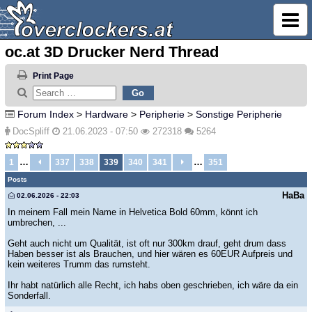
oc.at 3D Drucker Nerd Thread
Print Page
Forum Index
>
Hardware
>
Peripherie
>
Sonstige Peripherie
DocSpliff
21.06.2023 - 07:50
272318
5264
…
…
1
337
338
339
340
341
351
Posts
HaBa
02.06.2026 - 22:03
In meinem Fall mein Name in Helvetica Bold 60mm, könnt ich
umbrechen, ...
Geht auch nicht um Qualität, ist oft nur 300km drauf, geht drum dass
Haben besser ist als Brauchen, und hier wären es 60EUR Aufpreis und
kein weiteres Trumm das rumsteht.
Ihr habt natürlich alle Recht, ich habs oben geschrieben, ich wäre da ein
Sonderfall.