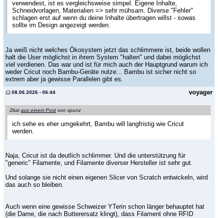
verwendest, ist es vergleichsweise simpel. Eigene Inhalte,
Schneidvorlagen, Materialien => sehr mühsam. Diverse "Fehler"
schlagen erst auf wenn du deine Inhalte übertragen willst - sowas
sollte im Design angezeigt werden.
Ja weiß nicht welches Ökosystem jetzt das schlimmere ist, beide wollen
halt die User möglichst in ihrem System "halten" und dabei möglichst
viel verdienen. Das war und ist für mich auch der Hauptgrund warum ich
weder Cricut noch Bambu-Geräte nutze... Bambu ist sicher nicht so
extrem aber ja gewisse Parallelen gibt es.
voyager
08.06.2026 - 06:44
Zitat
aus einem Post
von spunz
ich sehe es eher umgekehrt, Bambu will langfristig wie Cricut
werden.
Naja, Cricut ist da deutlich schlimmer. Und die unterstützung für
"generic" Filamente, und Filamente diverser Hersteller ist sehr gut.
Und solange sie nicht einen eigenen Slicer von Scratch entwickeln, wird
das auch so bleiben.
Auch wenn eine gewisse Schweizer YTerin schon länger behauptet hat
(die Dame, die nach Butterersatz klingt), dass Filament ohne RFID