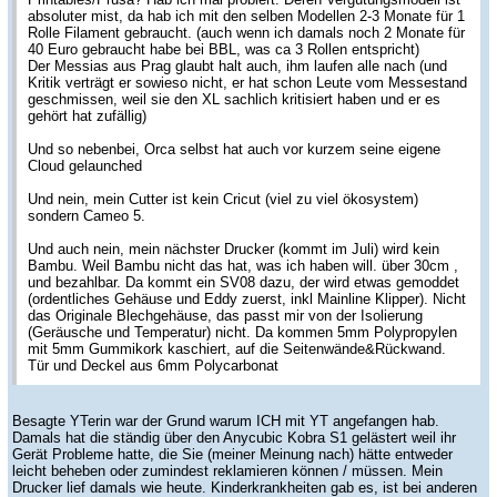
absoluter mist, da hab ich mit den selben Modellen 2-3 Monate für 1
Rolle Filament gebraucht. (auch wenn ich damals noch 2 Monate für
40 Euro gebraucht habe bei BBL, was ca 3 Rollen entspricht)
Der Messias aus Prag glaubt halt auch, ihm laufen alle nach (und
Kritik verträgt er sowieso nicht, er hat schon Leute vom Messestand
geschmissen, weil sie den XL sachlich kritisiert haben und er es
gehört hat zufällig)
Und so nebenbei, Orca selbst hat auch vor kurzem seine eigene
Cloud gelaunched
Und nein, mein Cutter ist kein Cricut (viel zu viel ökosystem)
sondern Cameo 5.
Und auch nein, mein nächster Drucker (kommt im Juli) wird kein
Bambu. Weil Bambu nicht das hat, was ich haben will. über 30cm ,
und bezahlbar. Da kommt ein SV08 dazu, der wird etwas gemoddet
(ordentliches Gehäuse und Eddy zuerst, inkl Mainline Klipper). Nicht
das Originale Blechgehäuse, das passt mir von der Isolierung
(Geräusche und Temperatur) nicht. Da kommen 5mm Polypropylen
mit 5mm Gummikork kaschiert, auf die Seitenwände&Rückwand.
Tür und Deckel aus 6mm Polycarbonat
Besagte YTerin war der Grund warum ICH mit YT angefangen hab.
Damals hat die ständig über den Anycubic Kobra S1 gelästert weil ihr
Gerät Probleme hatte, die Sie (meiner Meinung nach) hätte entweder
leicht beheben oder zumindest reklamieren können / müssen. Mein
Drucker lief damals wie heute. Kinderkrankheiten gab es, ist bei anderen