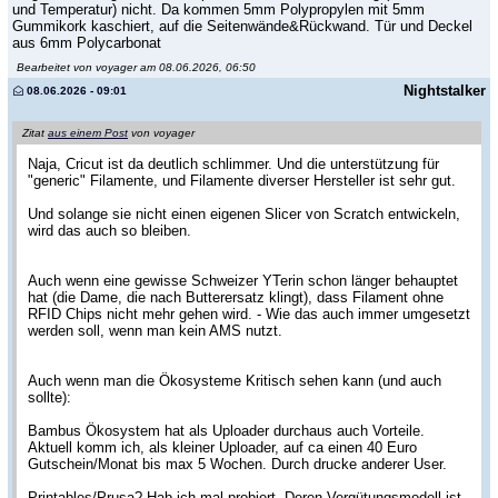
und Temperatur) nicht. Da kommen 5mm Polypropylen mit 5mm
Gummikork kaschiert, auf die Seitenwände&Rückwand. Tür und Deckel
aus 6mm Polycarbonat
Bearbeitet von voyager am 08.06.2026, 06:50
Nightstalker
08.06.2026 - 09:01
Zitat
aus einem Post
von voyager
Naja, Cricut ist da deutlich schlimmer. Und die unterstützung für
"generic" Filamente, und Filamente diverser Hersteller ist sehr gut.
Und solange sie nicht einen eigenen Slicer von Scratch entwickeln,
wird das auch so bleiben.
Auch wenn eine gewisse Schweizer YTerin schon länger behauptet
hat (die Dame, die nach Butterersatz klingt), dass Filament ohne
RFID Chips nicht mehr gehen wird. - Wie das auch immer umgesetzt
werden soll, wenn man kein AMS nutzt.
Auch wenn man die Ökosysteme Kritisch sehen kann (und auch
sollte):
Bambus Ökosystem hat als Uploader durchaus auch Vorteile.
Aktuell komm ich, als kleiner Uploader, auf ca einen 40 Euro
Gutschein/Monat bis max 5 Wochen. Durch drucke anderer User.
Printables/Prusa? Hab ich mal probiert. Deren Vergütungsmodell ist