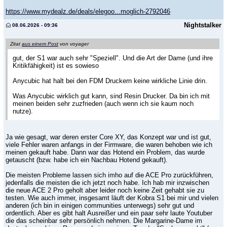
https://www.mydealz.de/deals/elegoo...moglich-2792046
Nightstalker
08.06.2026 - 09:36
Zitat
aus einem Post
von voyager
gut, der S1 war auch sehr "Speziell". Und die Art der Dame (und ihre
Kritikfähigkeit) ist es sowieso
Anycubic hat halt bei den FDM Druckern keine wirkliche Linie drin.
Was Anycubic wirklich gut kann, sind Resin Drucker. Da bin ich mit
meinen beiden sehr zuzfrieden (auch wenn ich sie kaum noch
nutze).
Ja wie gesagt, war deren erster Core XY, das Konzept war und ist gut,
viele Fehler waren anfangs in der Firmware, die waren behoben wie ich
meinen gekauft habe. Dann war das Hotend ein Problem, das wurde
getauscht (bzw. habe ich ein Nachbau Hotend gekauft).
Die meisten Probleme lassen sich imho auf die ACE Pro zurückführen,
jedenfalls die meisten die ich jetzt noch habe. Ich hab mir inzwischen
die neue ACE 2 Pro geholt aber leider noch keine Zeit gehabt sie zu
testen. Wie auch immer, insgesamt läuft der Kobra S1 bei mir und vielen
anderen (ich bin in einigen communities unterwegs) sehr gut und
ordentlich. Aber es gibt halt Ausreißer und ein paar sehr laute Youtuber
die das scheinbar sehr persönlich nehmen. Die Margarine-Dame im