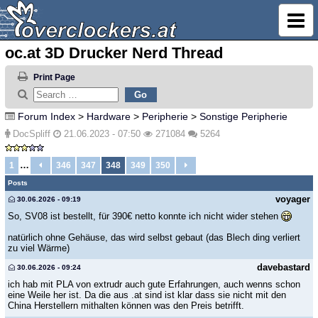
oc.at 3D Drucker Nerd Thread
Print Page
Forum Index
>
Hardware
>
Peripherie
>
Sonstige Peripherie
DocSpliff
21.06.2023 - 07:50
271084
5264
…
1
346
347
348
349
350
Posts
voyager
30.06.2026 - 09:19
So, SV08 ist bestellt, für 390€ netto konnte ich nicht wider stehen
natürlich ohne Gehäuse, das wird selbst gebaut (das Blech ding verliert
zu viel Wärme)
davebastard
30.06.2026 - 09:24
ich hab mit PLA von extrudr auch gute Erfahrungen, auch wenns schon
eine Weile her ist. Da die aus .at sind ist klar dass sie nicht mit den
China Herstellern mithalten können was den Preis betrifft.