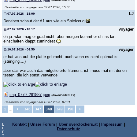
Bearbeitet von voyager am 07.07.2026, 15:36
LJ
07.07.2026 - 18:00
Daneben schaut der A1 aus wie ein Spielzeug
voyager
07.07.2026 - 18:17
oh ja. wlan mag er grad nicht, aber morgen kommt er eh ins lan.
einschalten klappt zumindest
voyager
10.07.2026 - 06:59
er hat was auf die platte gebracht, auch wenn es nicht optimal ist
(stringing,...)
aber das war auch das mitgelieferte filament. ich muss mal mit denen
testen, die ich sonst verwende
img_0779_281887.jpeg
(downloaded 1x)
Bearbeitet von voyager am 10.07.2026, 07:01
…
1
346
347
348
349
350
Kontakt
|
Unser Forum
|
Über overclockers.at
|
Impressum
|
L
E
Datenschutz
F
T