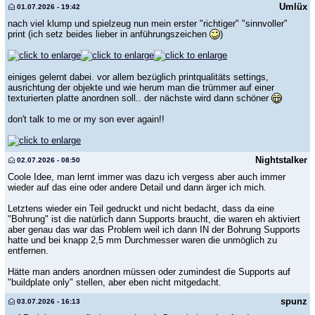
Umlüx
01.07.2026 - 19:42
nach viel klump und spielzeug nun mein erster "richtiger" "sinnvoller"
print (ich setz beides lieber in anführungszeichen
)
einiges gelernt dabei. vor allem bezüglich printqualitäts settings,
ausrichtung der objekte und wie herum man die trümmer auf einer
texturierten platte anordnen soll.. der nächste wird dann schöner
don't talk to me or my son ever again!!
Nightstalker
02.07.2026 - 08:50
Coole Idee, man lernt immer was dazu ich vergess aber auch immer
wieder auf das eine oder andere Detail und dann ärger ich mich.
Letztens wieder ein Teil gedruckt und nicht bedacht, dass da eine
"Bohrung" ist die natürlich dann Supports braucht, die waren eh aktiviert
aber genau das war das Problem weil ich dann IN der Bohrung Supports
hatte und bei knapp 2,5 mm Durchmesser waren die unmöglich zu
entfernen.
Hätte man anders anordnen müssen oder zumindest die Supports auf
"buildplate only" stellen, aber eben nicht mitgedacht.
spunz
03.07.2026 - 16:13