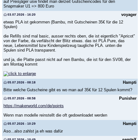
auf Preisjäger usw findet man derzeit Gutscheincodes für den
Snapmaker U1 => 800 Euro
voyager
03.07.2026 - 16:20
etwas PLA ist gekommen (Bambu, mit Gutscheinen 35€ für die 12
Spulen)
die Refills sind mal basic, ausser rechts oben, die ist eigentlich "Apricot"
von der Farbe, da verfälscht der Blitz etwas. das ist PLA Pure, das
neue, Lebensmittel bzw Kinderspielzeug taugliche PLA. unten die
Spulen sind PLA transparent.
und ja, die Platte passt nicht auf nen Bambu, die ist für den SV08, der
am Montag kommt
Hampti
05.07.2026 - 08:18
Bitte welche Gutscheine gibt es wo man auf 35€ für 12 Spulen kommt?
Punisher
05.07.2026 - 08:58
https://makerworld.com/de/points
Wenn man modelle reinstellt die oft gedownloadet werden
Hampti
05.07.2026 - 10:29
Aso...also zahlst ja eh was dafür
semteX
05.07.2026 - 10:49