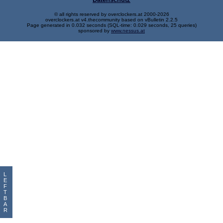
© all rights reserved by overclockers.at 2000-2026
overclockers.at v4.thecommunity based on vBulletin 2.2.5
Page generated in 0.032 seconds (SQL-time: 0.029 seconds, 25 queries)
sponsored by
www.nessus.at
L
E
F
T
B
A
R