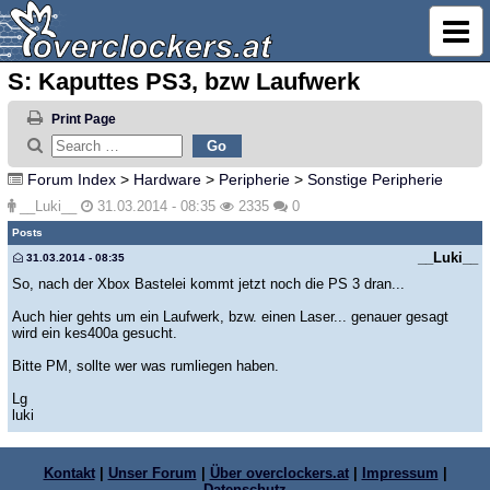
S: Kaputtes PS3, bzw Laufwerk
Print Page
Forum Index
>
Hardware
>
Peripherie
>
Sonstige Peripherie
__Luki__
31.03.2014 - 08:35
2335
0
Posts
__Luki__
31.03.2014 - 08:35
So, nach der Xbox Bastelei kommt jetzt noch die PS 3 dran...
Auch hier gehts um ein Laufwerk, bzw. einen Laser... genauer gesagt
wird ein kes400a gesucht.
Bitte PM, sollte wer was rumliegen haben.
Lg
luki
Kontakt
|
Unser Forum
|
Über overclockers.at
|
Impressum
|
Datenschutz