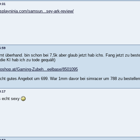
9:31
isplayninja.com/samsun...sey-ark-review/
6:59
 überhand. bin schon bei 7,5k aber glaub jetzt hab ichs. Fang jetzt zu bestel
die KI hab ich zu tode gequält)
roshop.at/Gaming-Zubeh...eelbase/8501095
recht gutes Angebot um 699. War 1mm davor bei simracer um 788 zu bestellen.
3:17
s echt sexy