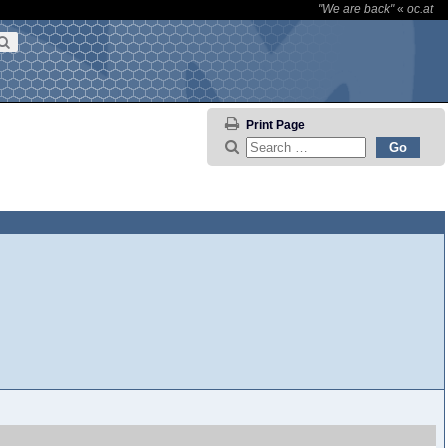
"We are back"
«
oc.at
Print Page