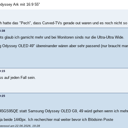
yssey Ark mit 16:9 55"
 Ich hatte das "Pech", dass Curved-TVs gerade out waren und es noch nicht 
5:38
s glaub ich garnicht mehr und bei Monitoren sinds nur die Ultra-Ultra Wide.
 Odyssey OLED 49" übereinander wären aber sehr passend (nur braucht ma
9:15
s auf jeden Fall sein.
9:25
 45GS95QE statt Samsung Odyssey OLED G9, 49 würd gehen wenn ich mehr H
 ja beide 1440px. Ich recherchier mal weiter bevor ich Blödsinn Poste
atercool am 22.06.2026, 19:28