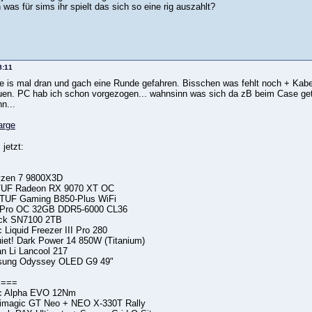
n was für sims ihr spielt das sich so eine rig auszahlt?
8:11
e is mal dran und gach eine Runde gefahren. Bisschen was fehlt noch + Kabe
. PC hab ich schon vorgezogen... wahnsinn was sich da zB beim Case getan 
n...
jetzt:
zen 7 9800X3D
UF Radeon RX 9070 XT OC
TUF Gaming B850-Plus WiFi
 Pro OC 32GB DDR5-6000 CL36
ck SN7100 2TB
c Liquid Freezer III Pro 280
quiet! Dark Power 14 850W (Titanium)
n Li Lancool 217
sung Odyssey OLED G9 49"
 ===
c Alpha EVO 12Nm
Simagic GT Neo + NEO X-330T Rally