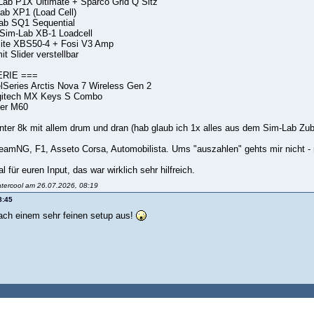
Lab P1X Ultimate + Sparco Grid Q Sitz
ab XP1 (Load Cell)
Lab SQ1 Sequential
Sim-Lab XB-1 Loadcell
cite XBS50-4 + Fosi V3 Amp
t Slider verstellbar
ERIE ===
lSeries Arctis Nova 7 Wireless Gen 2
gitech MX Keys S Combo
ier M60
ter 8k mit allem drum und dran (hab glaub ich 1x alles aus dem Sim-Lab Zub
mNG, F1, Asseto Corsa, Automobilista. Ums "auszahlen" gehts mir nicht -
für euren Input, das war wirklich sehr hilfreich.
atercool am 26.07.2026, 08:19
8:45
nach einem sehr feinen setup aus!