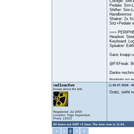
Cockpit: Sim-
Pedale: Sim-L
Shifter: Sim-
Handbremse: 
Shaker: 2x X
Sitz+Pedale mi
=== PERIPH
Headset: Stee
Keyboard: Lo
Speaker: Edif
Ganz knapp un
@FXFreak: Bea
Danke nochmal 
Bearbeitet von w
rad1oactive
26.07.2026 - 0
knows about the birb
Gratz, sieht 
Registered: Jul 2005
Location: Virgo Superclust..
Posts: 13223
All times are GMT +1 hour. The time now is 11:04.
1
2
3