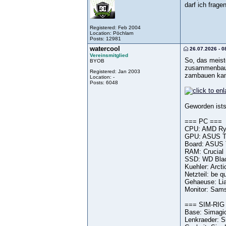
darf ich frage
Registered: Feb 2004
Location: Pöchlarn
Posts: 12981
watercool
26.07.2026 - 0
Vereinsmitglied
So, das meist
BYOB
zusammenbauen
Registered: Jan 2003
zambauen kan
Location: -
Posts: 6048
Geworden ists 
=== PC ===
CPU: AMD Ry
GPU: ASUS T
Board: ASUS 
RAM: Crucial
SSD: WD Bla
Kuehler: Arcti
Netzteil: be 
Gehaeuse: Lia
Monitor: Sam
=== SIM-RIG
Base: Simagi
Lenkraeder: 