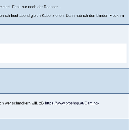
eiert. Fehlt nur noch der Rechner...
h ich heut abend gleich Kabel ziehen. Dann hab ich den blinden Fleck im
och wer schmökern will. zB
https://www.proshop.at/Gaming-