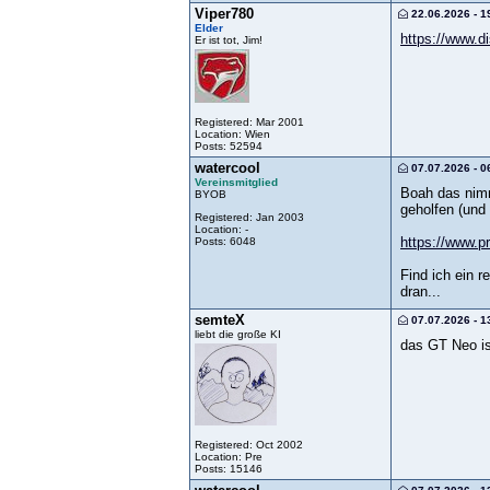
Viper780
22.06.2026 - 1
Elder
https://www.d
Er ist tot, Jim!
Registered: Mar 2001
Location: Wien
Posts: 52594
watercool
07.07.2026 - 0
Vereinsmitglied
Boah das nimmt
BYOB
geholfen (und 
Registered: Jan 2003
Location: -
https://www.p
Posts: 6048
Find ich ein 
dran...
semteX
07.07.2026 - 1
liebt die große KI
das GT Neo i
Registered: Oct 2002
Location: Pre
Posts: 15146