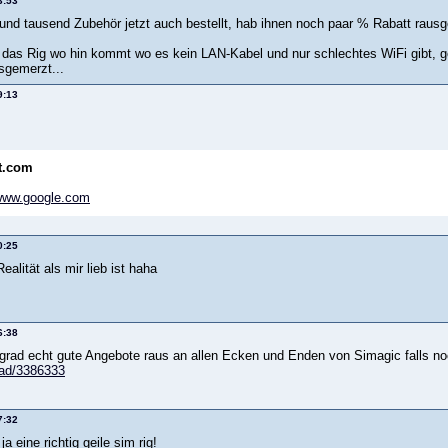
3:53
und tausend Zubehör jetzt auch bestellt, hab ihnen noch paar % Rabatt rausgel
as Rig wo hin kommt wo es kein LAN-Kabel und nur schlechtes WiFi gibt, ge
sgemerzt...
9:13
t.com
ww.google.com
0:25
ealität als mir lieb ist haha
6:38
grad echt gute Angebote raus an allen Ecken und Enden von Simagic falls n
rad/3386333
7:32
a eine richtig geile sim rig!