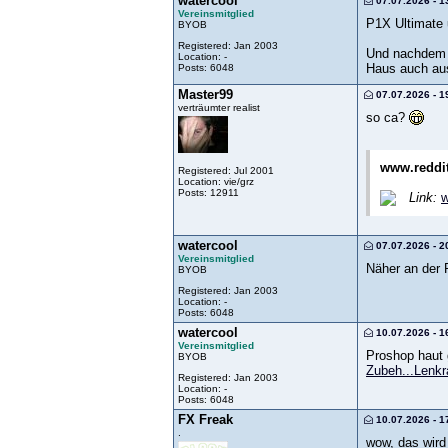
watercool
07.07.2026 - 1
Vereinsmitglied
P1X Ultimate 
BYOB
Registered: Jan 2003
Und nachdem d
Location: -
Haus auch au
Posts: 6048
Master99
07.07.2026 - 1
verträumter realist
so ca?
www.reddi
Registered: Jul 2001
Location: vie/grz
Posts: 12911
Link:
w
watercool
07.07.2026 - 2
Vereinsmitglied
Näher an der R
BYOB
Registered: Jan 2003
Location: -
Posts: 6048
watercool
10.07.2026 - 1
Vereinsmitglied
Proshop haut 
BYOB
Zubeh...Lenk
Registered: Jan 2003
Location: -
Posts: 6048
FX Freak
10.07.2026 - 1
.
wow, das wird j