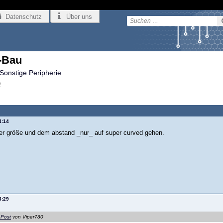
Datenschutz
Über uns
-Bau
Sonstige Peripherie
2
4:14
der größe und dem abstand _nur_ auf super curved gehen.
4:29
 Post
von Viper780