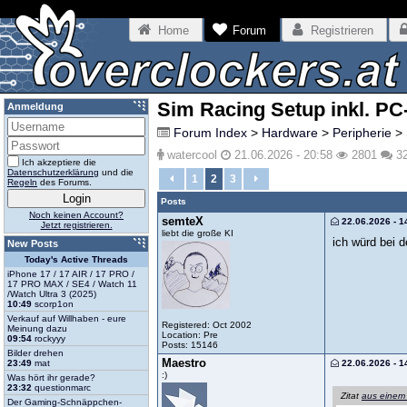
Home
Forum
Registrieren
Sim Racing Setup inkl. PC
Anmeldung
Forum Index
>
Hardware
>
Peripherie
>
watercool
21.06.2026 - 20:58
2801
3
Ich akzeptiere die
Datenschutzerklärung
und die
1
2
3
Regeln
des Forums.
Posts
Noch keinen Account?
semteX
22.06.2026 - 1
Jetzt registrieren.
liebt die große KI
ich würd bei 
New Posts
Today's Active Threads
iPhone 17 / 17 AIR / 17 PRO /
17 PRO MAX / SE4 / Watch 11
/Watch Ultra 3 (2025)
10:49
scorp1on
Verkauf auf Willhaben - eure
Registered: Oct 2002
Meinung dazu
Location: Pre
09:54
rockyyy
Posts: 15146
Bilder drehen
Maestro
22.06.2026 - 1
23:49
mat
:)
Was hört ihr gerade?
23:32
questionmarc
Zitat
aus einem
Der Gaming-Schnäppchen-