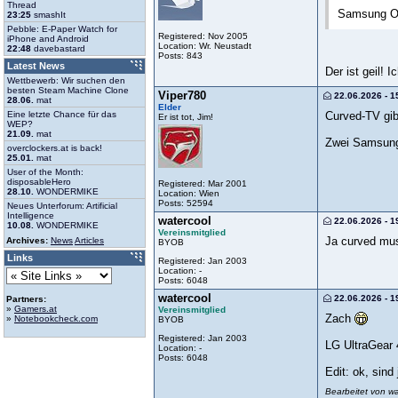
Thread
Samsung Od
23:25
smashIt
Pebble: E-Paper Watch for
Registered: Nov 2005
iPhone and Android
Location: Wr. Neustadt
22:48
davebastard
Posts: 843
Latest News
Der ist geil!
Wettbewerb: Wir suchen den
besten Steam Machine Clone
Viper780
22.06.2026 - 1
28.06.
mat
Elder
Curved-TV gibt
Eine letzte Chance für das
Er ist tot, Jim!
WEP?
21.09.
mat
Zwei Samsung
overclockers.at is back!
25.01.
mat
User of the Month:
disposableHero
Registered: Mar 2001
28.10.
WONDERMIKE
Location: Wien
Posts: 52594
Neues Unterforum: Artificial
Intelligence
watercool
22.06.2026 - 1
10.08.
WONDERMIKE
Vereinsmitglied
Ja curved mus
Archives:
News
Articles
BYOB
Links
Registered: Jan 2003
Location: -
Posts: 6048
watercool
22.06.2026 - 1
Partners:
»
Gamers.at
Vereinsmitglied
Zach
»
Notebookcheck.com
BYOB
Registered: Jan 2003
LG UltraGear
Location: -
Posts: 6048
Edit: ok, sind
Bearbeitet von w