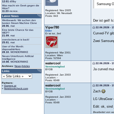
12:01
d0lby
Samsung Od
Was macht ein Geek gegen die
Hitze?
Registered: Nov 2005
11:23
mr.nice.
Location: Wr. Neustadt
Posts: 843
Latest News
Der ist geil!
Wettbewerb: Wir suchen den
besten Steam Machine Clone
28.06.
mat
Viper780
22.06.2026 - 1
Eine letzte Chance für das
Elder
Curved-TV gibt
WEP?
Er ist tot, Jim!
21.09.
mat
overclockers.at is back!
Zwei Samsung
25.01.
mat
User of the Month:
disposableHero
28.10.
WONDERMIKE
Registered: Mar 2001
Location: Wien
Neues Unterforum: Artificial
Posts: 52594
Intelligence
10.08.
WONDERMIKE
watercool
22.06.2026 - 1
Archives:
News
Articles
Vereinsmitglied
Ja curved mus
BYOB
Links
Registered: Jan 2003
Location: -
Posts: 6048
Partners:
watercool
22.06.2026 - 1
»
Gamers.at
»
Notebookcheck.com
Vereinsmitglied
Zach
BYOB
Registered: Jan 2003
LG UltraGear
Location: -
Posts: 6048
Edit: ok, sind
Bearbeitet von w