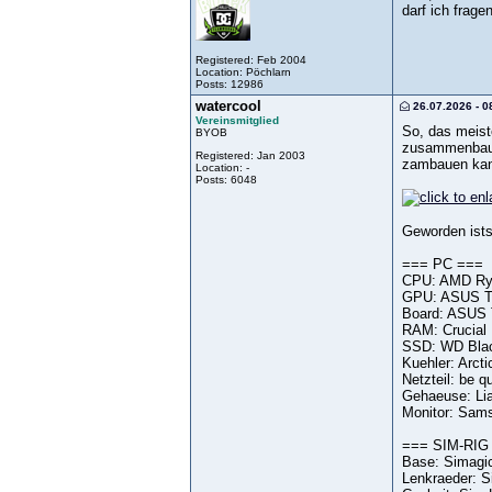
darf ich frage
Registered: Feb 2004
Location: Pöchlarn
Posts: 12986
watercool
26.07.2026 - 0
Vereinsmitglied
So, das meist
BYOB
zusammenbauen
Registered: Jan 2003
zambauen kan
Location: -
Posts: 6048
Geworden ists 
=== PC ===
CPU: AMD Ry
GPU: ASUS T
Board: ASUS 
RAM: Crucial
SSD: WD Bla
Kuehler: Arcti
Netzteil: be 
Gehaeuse: Lia
Monitor: Sam
=== SIM-RIG
Base: Simagi
Lenkraeder: 