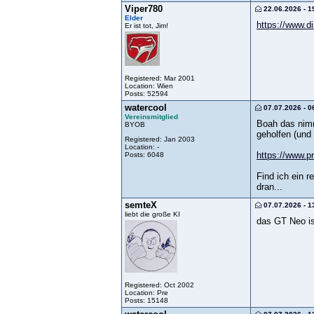
Viper780
22.06.2026 - 1
Elder
https://www.d
Er ist tot, Jim!
Registered: Mar 2001
Location: Wien
Posts: 52594
watercool
07.07.2026 - 0
Vereinsmitglied
Boah das nimmt
BYOB
geholfen (und 
Registered: Jan 2003
Location: -
https://www.p
Posts: 6048
Find ich ein 
dran...
semteX
07.07.2026 - 1
liebt die große KI
das GT Neo i
Registered: Oct 2002
Location: Pre
Posts: 15148