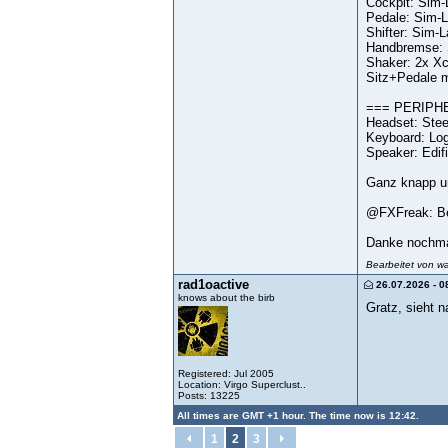
Cockpit: Sim-
Pedale: Sim-L
Shifter: Sim-
Handbremse: 
Shaker: 2x X
Sitz+Pedale mi
=== PERIPH
Headset: Stee
Keyboard: Lo
Speaker: Edif
Ganz knapp un
@FXFreak: Bea
Danke nochmal 
Bearbeitet von w
rad1oactive
26.07.2026 - 0
knows about the birb
Gratz, sieht 
Registered: Jul 2005
Location: Virgo Superclust..
Posts: 13225
All times are GMT +1 hour. The time now is 12:42.
1
2
3