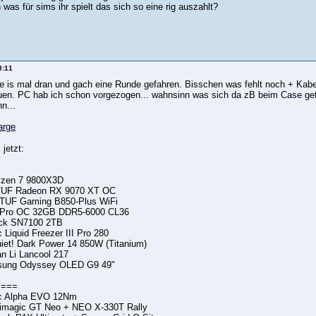
n was für sims ihr spielt das sich so eine rig auszahlt?
8:11
e is mal dran und gach eine Runde gefahren. Bisschen was fehlt noch + Kabe
. PC hab ich schon vorgezogen... wahnsinn was sich da zB beim Case getan 
n...
jetzt:
zen 7 9800X3D
UF Radeon RX 9070 XT OC
TUF Gaming B850-Plus WiFi
 Pro OC 32GB DDR5-6000 CL36
ck SN7100 2TB
c Liquid Freezer III Pro 280
quiet! Dark Power 14 850W (Titanium)
n Li Lancool 217
sung Odyssey OLED G9 49"
 ===
c Alpha EVO 12Nm
Simagic GT Neo + NEO X-330T Rally