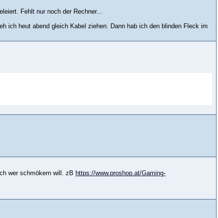
eiert. Fehlt nur noch der Rechner...
h ich heut abend gleich Kabel ziehen. Dann hab ich den blinden Fleck im
och wer schmökern will. zB
https://www.proshop.at/Gaming-