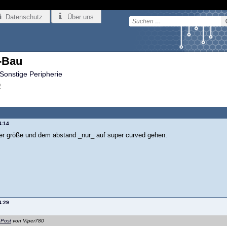
Datenschutz
Über uns
-Bau
Sonstige Peripherie
2
4:14
der größe und dem abstand _nur_ auf super curved gehen.
4:29
 Post
von Viper780