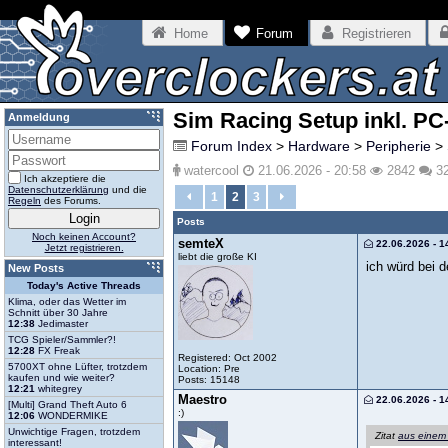
Home
Forum
Registrieren
Sim Racing Setup inkl. PC
Anmeldung
Forum Index
>
Hardware
>
Peripherie
>
watercool
21.06.2026 - 20:58
2842
3
Ich akzeptiere die
Datenschutzerklärung
und die
1
2
3
Regeln
des Forums.
Posts
Noch keinen Account?
semteX
22.06.2026 - 1
Jetzt registrieren.
liebt die große KI
ich würd bei 
New Posts
Today's Active Threads
Klima, oder das Wetter im
Schnitt über 30 Jahre
12:38
Jedimaster
TCG Spieler/Sammler?!
12:28
FX Freak
Registered: Oct 2002
5700XT ohne Lüfter, trotzdem
Location: Pre
kaufen und wie weiter?
Posts: 15148
12:21
whitegrey
Maestro
22.06.2026 - 1
[Multi] Grand Theft Auto 6
:)
12:06
WONDERMIKE
Unwichtige Fragen, trotzdem
Zitat
aus einem
interessant!