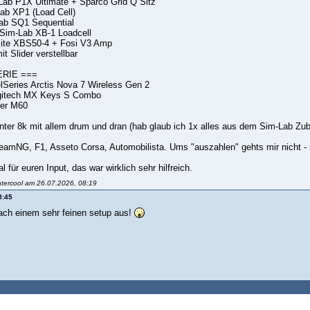
Lab P1X Ultimate + Sparco Grid Q Sitz
ab XP1 (Load Cell)
Lab SQ1 Sequential
Sim-Lab XB-1 Loadcell
cite XBS50-4 + Fosi V3 Amp
t Slider verstellbar
ERIE ===
lSeries Arctis Nova 7 Wireless Gen 2
gitech MX Keys S Combo
ier M60
ter 8k mit allem drum und dran (hab glaub ich 1x alles aus dem Sim-Lab Zub
mNG, F1, Asseto Corsa, Automobilista. Ums "auszahlen" gehts mir nicht -
für euren Input, das war wirklich sehr hilfreich.
atercool am 26.07.2026, 08:19
8:45
nach einem sehr feinen setup aus!