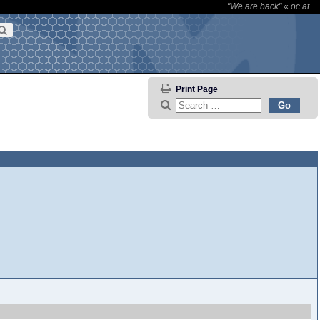
"We are back"
«
oc.at
Print Page