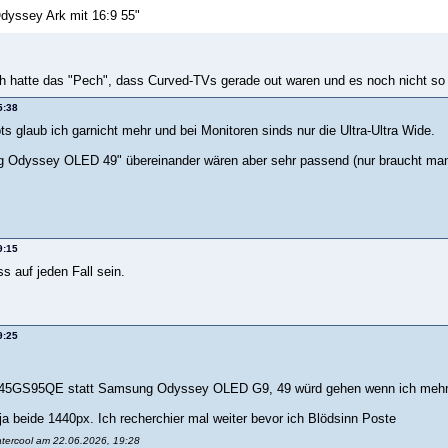
yssey Ark mit 16:9 55"
 Ich hatte das "Pech", dass Curved-TVs gerade out waren und es noch nicht 
5:38
s glaub ich garnicht mehr und bei Monitoren sinds nur die Ultra-Ultra Wide.
 Odyssey OLED 49" übereinander wären aber sehr passend (nur braucht ma
9:15
s auf jeden Fall sein.
9:25
 45GS95QE statt Samsung Odyssey OLED G9, 49 würd gehen wenn ich mehr H
 ja beide 1440px. Ich recherchier mal weiter bevor ich Blödsinn Poste
atercool am 22.06.2026, 19:28