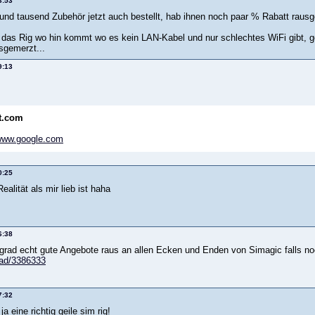
3:53
und tausend Zubehör jetzt auch bestellt, hab ihnen noch paar % Rabatt rausgel
as Rig wo hin kommt wo es kein LAN-Kabel und nur schlechtes WiFi gibt, ge
sgemerzt...
9:13
t.com
ww.google.com
0:25
ealität als mir lieb ist haha
6:38
grad echt gute Angebote raus an allen Ecken und Enden von Simagic falls n
rad/3386333
7:32
a eine richtig geile sim rig!