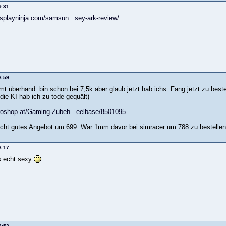
9:31
isplayninja.com/samsun...sey-ark-review/
6:59
 überhand. bin schon bei 7,5k aber glaub jetzt hab ichs. Fang jetzt zu bestel
die KI hab ich zu tode gequält)
roshop.at/Gaming-Zubeh...eelbase/8501095
recht gutes Angebot um 699. War 1mm davor bei simracer um 788 zu bestellen.
3:17
s echt sexy