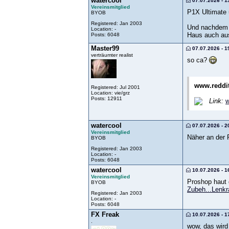
watercool
07.07.2026 - 1
Vereinsmitglied
P1X Ultimate 
BYOB
Registered: Jan 2003
Und nachdem d
Location: -
Haus auch au
Posts: 6048
Master99
07.07.2026 - 1
verträumter realist
so ca?
www.reddi
Registered: Jul 2001
Location: vie/grz
Posts: 12911
Link:
w
watercool
07.07.2026 - 2
Vereinsmitglied
Näher an der R
BYOB
Registered: Jan 2003
Location: -
Posts: 6048
watercool
10.07.2026 - 1
Vereinsmitglied
Proshop haut 
BYOB
Zubeh...Lenk
Registered: Jan 2003
Location: -
Posts: 6048
FX Freak
10.07.2026 - 1
.
wow, das wird j