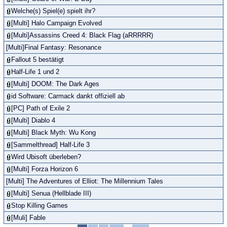
Welche(s) Spiel(e) spielt ihr?
[Multi] Halo Campaign Evolved
[Multi]Assassins Creed 4: Black Flag (aRRRRR)
[Multi]Final Fantasy: Resonance
Fallout 5 bestätigt
Half-Life 1 und 2
[Multi] DOOM: The Dark Ages
id Software: Carmack dankt offiziell ab
[PC] Path of Exile 2
[Multi] Diablo 4
[Multi] Black Myth: Wu Kong
[Sammelthread] Half-Life 3
Wird Ubisoft überleben?
[Multi] Forza Horizon 6
[Multi] The Adventures of Elliot: The Millennium Tales
[Multi] Senua (Hellblade III)
Stop Killing Games
[Muli] Fable