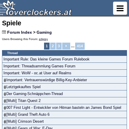
Spiele
Forum Index
>
Gaming
Users Browsing this Forum:
erlgrey
…
1
2
3
414
Thread
Important Rule: Das kleine Games Forum Rulebook
Important: Threadsammlung Games Forum
Important: WoW - oc.at User auf Realms
Important: Vertrauenswürdige Billig-Key-Anbieter
Letztgekauftes Spiel
Der Gaming-Schnäppchen-Thread
[Multi] Titan Quest 2
007 First Light - Entwickler von Hitman basteln an James Bond Spiel
[Multi] Grand Theft Auto 6
[Multi] Crimson Desert
[Multi] Gears of War: E-Day