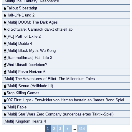
[Multi]Final Fantasy: Resonance
Fallout 5 bestätigt
Half-Life 1 und 2
[Multi] DOOM: The Dark Ages
id Software: Carmack dankt offiziell ab
[PC] Path of Exile 2
[Multi] Diablo 4
[Multi] Black Myth: Wu Kong
[Sammelthread] Half-Life 3
Wird Ubisoft überleben?
[Multi] Forza Horizon 6
[Multi] The Adventures of Elliot: The Millennium Tales
[Multi] Senua (Hellblade III)
Stop Killing Games
007 First Light - Entwickler von Hitman basteln an James Bond Spiel
[Muli] Fable
[Multi] Star Wars Zero Company (rundenbasiertes Taktik-Spiel)
[Multi] Kingdom Hearts 4
…
1
2
3
414