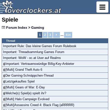
Spiele
Forum Index
>
Gaming
…
1
2
3
414
Thread
Important Rule: Das kleine Games Forum Rulebook
Important: Threadsammlung Games Forum
Important: WoW - oc.at User auf Realms
Important: Vertrauenswürdige Billig-Key-Anbieter
[Multi] Grand Theft Auto 6
Der Gaming-Schnäppchen-Thread
Letztgekauftes Spiel
[Multi] Gears of War: E-Day
Welche(s) Spiel(e) spielt ihr?
[Multi] Halo Campaign Evolved
[Multi]Assassins Creed 4: Black Flag (aRRRRR)