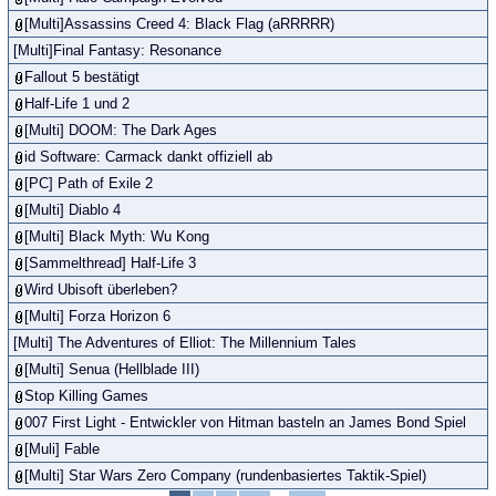
[Multi]Assassins Creed 4: Black Flag (aRRRRR)
[Multi]Final Fantasy: Resonance
Fallout 5 bestätigt
Half-Life 1 und 2
[Multi] DOOM: The Dark Ages
id Software: Carmack dankt offiziell ab
[PC] Path of Exile 2
[Multi] Diablo 4
[Multi] Black Myth: Wu Kong
[Sammelthread] Half-Life 3
Wird Ubisoft überleben?
[Multi] Forza Horizon 6
[Multi] The Adventures of Elliot: The Millennium Tales
[Multi] Senua (Hellblade III)
Stop Killing Games
007 First Light - Entwickler von Hitman basteln an James Bond Spiel
[Muli] Fable
[Multi] Star Wars Zero Company (rundenbasiertes Taktik-Spiel)