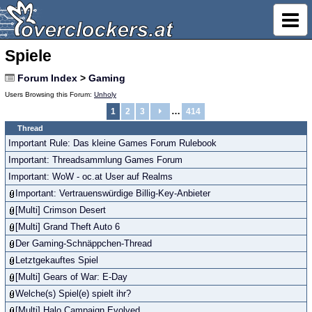
Spiele
Forum Index
>
Gaming
Users Browsing this Forum:
Unholy
…
1
2
3
414
Thread
Important Rule: Das kleine Games Forum Rulebook
Important: Threadsammlung Games Forum
Important: WoW - oc.at User auf Realms
Important: Vertrauenswürdige Billig-Key-Anbieter
[Multi] Crimson Desert
[Multi] Grand Theft Auto 6
Der Gaming-Schnäppchen-Thread
Letztgekauftes Spiel
[Multi] Gears of War: E-Day
Welche(s) Spiel(e) spielt ihr?
[Multi] Halo Campaign Evolved