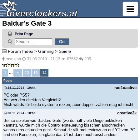
Baldur's Gate 3
Print Page
Forum Index
>
Gaming
>
Spiele
rastullah
31.05.2019 - 11:13
67532
206
…
1
12
13
14
Posts
rad1oactive
28.11.2024 - 10:44
PC oder PS5?
Hat wer den direkten Vergleich?
Mich würds für beide systeme reizen, aber doppelt zahlen mag ich nicht.
creative2k
28.11.2024 - 10:55
Bei so spielen wie Baldurs Gate (wo du halt viele Dinge anklicken
kannst), würde mich die Controllersteuerung bisschen abschrecken
wenns ums erkunden geht. Schaut dir vllt mal reviews an auf YT von PC
und den Konsolen, ich glaub das UI ist dann auch bissl anders.