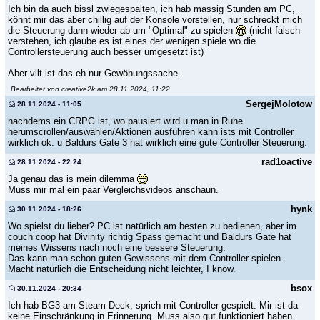
Ich bin da auch bissl zwiegespalten, ich hab massig Stunden am PC,
könnt mir das aber chillig auf der Konsole vorstellen, nur schreckt mich
die Steuerung dann wieder ab um "Optimal" zu spielen
(nicht falsch
verstehen, ich glaube es ist eines der wenigen spiele wo die
Controllersteuerung auch besser umgesetzt ist)
Aber vllt ist das eh nur Gewöhungssache.
Bearbeitet von creative2k am 28.11.2024, 11:22
SergejMolotow
28.11.2024 - 11:05
nachdems ein CRPG ist, wo pausiert wird u man in Ruhe
herumscrollen/auswählen/Aktionen ausführen kann ists mit Controller
wirklich ok. u Baldurs Gate 3 hat wirklich eine gute Controller Steuerung.
rad1oactive
28.11.2024 - 22:24
Ja genau das is mein dilemma
Muss mir mal ein paar Vergleichsvideos anschaun.
hynk
30.11.2024 - 18:26
Wo spielst du lieber? PC ist natürlich am besten zu bedienen, aber im
couch coop hat Divinity richtig Spass gemacht und Baldurs Gate hat
meines Wissens nach noch eine bessere Steuerung.
Das kann man schon guten Gewissens mit dem Controller spielen.
Macht natürlich die Entscheidung nicht leichter, I know.
bsox
30.11.2024 - 20:34
Ich hab BG3 am Steam Deck, sprich mit Controller gespielt. Mir ist da
keine Einschränkung in Erinnerung. Muss also gut funktioniert haben.