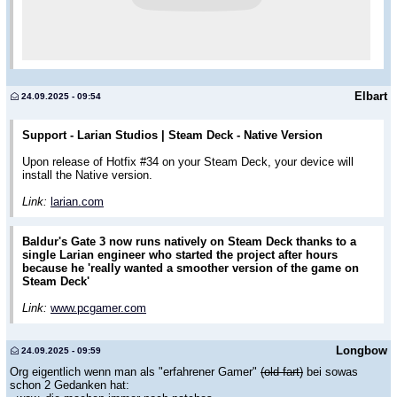
Elbart
24.09.2025 - 09:54
Support - Larian Studios | Steam Deck - Native Version
Upon release of Hotfix #34 on your Steam Deck, your device will
install the Native version.
Link:
larian.com
Baldur's Gate 3 now runs natively on Steam Deck thanks to a
single Larian engineer who started the project after hours
because he 'really wanted a smoother version of the game on
Steam Deck'
Link:
www.pcgamer.com
Longbow
24.09.2025 - 09:59
Org eigentlich wenn man als "erfahrener Gamer"
(old fart)
bei sowas
schon 2 Gedanken hat: