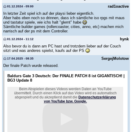
rad1oactive
01.12.2024 - 09:00
In letzter Zeit spiel ich auf der playsi lieber eigentlich.
Aber habs eben noch so drinnen, dass ich sämtliche iso rpgs mit maus
und tastatur spiele, wie ichs halt "glernt" habe
Sämtliche builder games (rollercoaster, cities, anno, etc) machen mich
narrisch auf der ps mit dem Controller.
hynk
01.12.2024 - 11:12
Also bevor du is dann am PC hast und trotzdem lieber auf der Couch
sitzt und was anderes spielst, kaufs auf der PS
SergejMolotow
17.04.2025 - 08:35
Der finale Patch wurde released.
Baldurs Gate 3 Deutsch: Der FINALE PATCH 8 ist GIGANTISCH! |
BG3 Update 8
Beim Abspielen dieses Videos werden Daten an YouTube
übermittelt. Durch einen Klick auf das Video wird es automatisch
abgespielt und du akzeptierst damit die
Datenschutzerklärung
von YouTube bzw. Google.