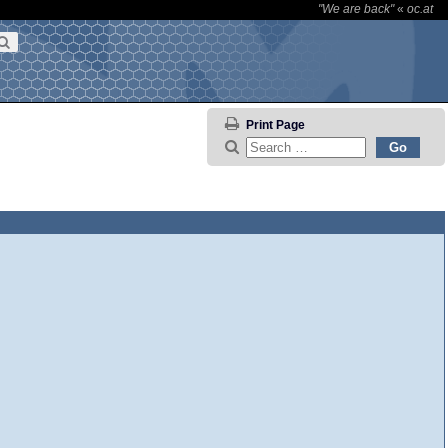
"We are back"
«
oc.at
Print Page