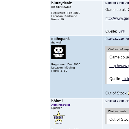
bluraydealz
09.03.2010 - 1
Bloody Newbie
Game.co.uk: St
Registered: Feb 2010
Location: Karlsruhe
http://www.ga
Posts: 16
Quelle:
Link
dethspank
10.03.2010 - 0
the wall
Zitat von blura
Game.co.uk:
Registered: Dec 2005
http://www.
Location: Mödling
Posts: 3780
Quelle:
Lin
Out of Stock
böhmi
10.03.2010 - 1
Administrator
Spießer
Zitat von nails
Out of Sto