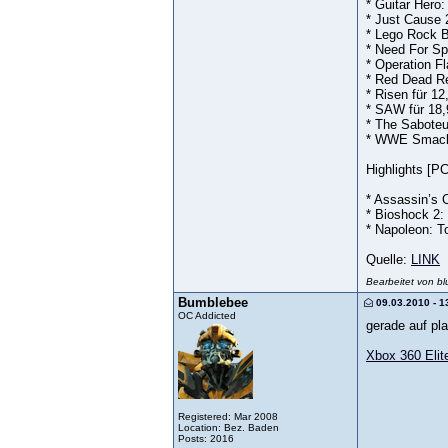
* Guitar Hero:
* Just Cause 
* Lego Rock B
* Need For Sp
* Operation Fl
* Red Dead Re
* Risen für 12
* SAW für 18
* The Saboteu
* WWE Smack
Highlights [PC
* Assassin’s 
* Bioshock 2: 
* Napoleon: T
Quelle:
LINK
Bearbeitet von b
Bumblebee
09.03.2010 - 1
OC Addicted
gerade auf pl
Xbox 360 Elit
Registered: Mar 2008
Location: Bez. Baden
Posts: 2016