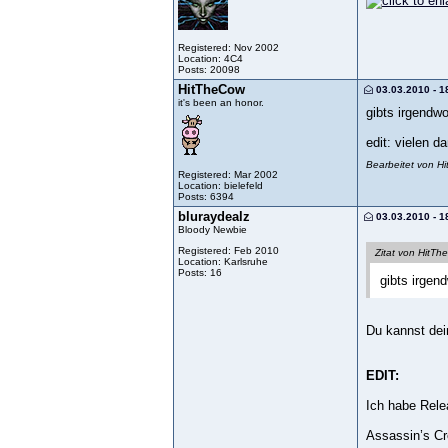
Registered: Nov 2002
Location: 4C4
Posts: 20098
HitTheCow
03.03.2010 - 1
it's been an honor.
gibts irgendwo
edit: vielen d
Bearbeitet von H
Registered: Mar 2002
Location: bielefeld
Posts: 6394
bluraydealz
03.03.2010 - 1
Bloody Newbie
Registered: Feb 2010
Zitat von HitT
Location: Karlsruhe
Posts: 16
gibts irgend
Du kannst dei
EDIT:
Ich habe Rele
Assassin’s Cr