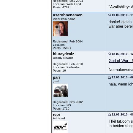
Registered: May 2004
Location: Wels Land
"Availability:
Posts: 4782
userohnenamen
10.03.2010 - 1
leider kein name
danke! gleich 
war aber berei
Registered: Feb 2004
Location: -
Posts: 15891
bluraydealz
18.03.2010 - 1
Bloody Newbie
God of War - 
Registered: Feb 2010
Location: Karlsruhe
Normalerweise 
Posts: 16
pari
22.03.2010 - 0
grml
naja, wenn ich
Registered: Nov 2002
Location: NÖ
Posts: 1710
repi
22.03.2010 - 0
Addicted
TheHut.com sc
in beiden sho