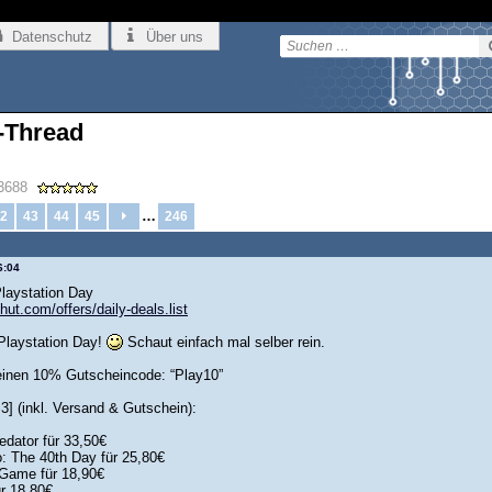
Datenschutz
Über uns
-Thread
3688
…
2
43
44
45
246
6:04
laystation Day
hut.com/offers/daily-deals.list
 Playstation Day!
Schaut einfach mal selber rein.
einen 10% Gutscheincode: “Play10”
3] (inkl. Versand & Gutschein):
edator für 33,50€
: The 40th Day für 25,80€
 Game für 18,90€
ür 18,80€