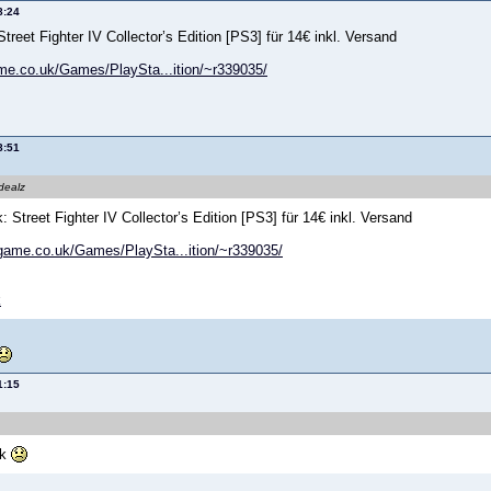
8:24
reet Fighter IV Collector’s Edition [PS3] für 14€ inkl. Versand
me.co.uk/Games/PlaySta...ition/~r339035/
8:51
ydealz
 Street Fighter IV Collector’s Edition [PS3] für 14€ inkl. Versand
game.co.uk/Games/PlaySta...ition/~r339035/
k
1:15
ck