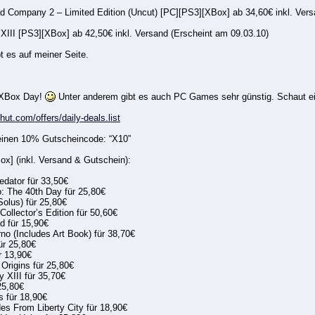
Bad Company 2 – Limited Edition (Uncut) [PC][PS3][XBox] ab 34,60€ inkl. Vers
 XIII [PS3][XBox] ab 42,50€ inkl. Versand (Erscheint am 09.03.10)
t es auf meiner Seite.
r XBox Day!
Unter anderem gibt es auch PC Games sehr günstig. Schaut ein
hut.com/offers/daily-deals.list
einen 10% Gutscheincode: “X10”
ox] (inkl. Versand & Gutschein):
edator für 33,50€
: The 40th Day für 25,80€
Solus) für 25,80€
Collector’s Edition für 50,60€
d für 15,90€
rno (Includes Art Book) für 38,70€
ür 25,80€
r 13,90€
Origins für 25,80€
y XIII für 35,70€
25,80€
s für 18,90€
es From Liberty City für 18,90€