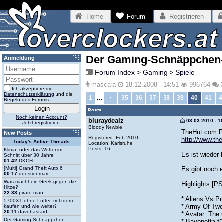
Home
Forum
Registrieren
Der Gaming-Schnäppchen
Anmeldung
Forum Index
>
Gaming
>
Spiele
mascara
18.12.2008 - 14:51
996764
Ich akzeptiere die
Datenschutzerklärung
und die
…
1
35
36
37
38
39
40
41
4
Regeln
des Forums.
Posts
Noch keinen Account?
bluraydealz
03.03.2010 - 1
Jetzt registrieren.
Bloody Newbie
TheHut.com P
New Posts
Registered: Feb 2010
http://www.the
Today's Active Threads
Location: Karlsruhe
Posts: 16
Klima, oder das Wetter im
Es ist wieder
Schnitt über 30 Jahre
01:42
DKCH
Es gibt noch 
[Multi] Grand Theft Auto 6
00:17
questionmarc
Was macht ein Geek gegen die
Highlights [PS
Hitze?
22:33
pirate man
* Aliens Vs Pr
5700XT ohne Lüfter, trotzdem
* Army Of Two
kaufen und wie weiter?
20:11
davebastard
* Avatar: The
Der Gaming-Schnäppchen-
* Bayonetta f