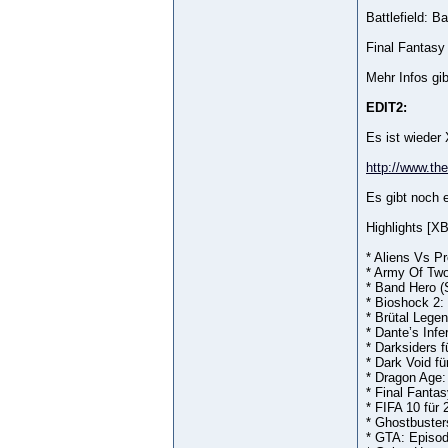
Battlefield: 
Final Fantasy
Mehr Infos gib
EDIT2:
Es ist wiede
http://www.the
Es gibt noch 
Highlights [XB
* Aliens Vs Pr
* Army Of Two
* Band Hero (
* Bioshock 2: 
* Brütal Legen
* Dante’s Infe
* Darksiders f
* Dark Void fü
* Dragon Age: 
* Final Fantas
* FIFA 10 für 
* Ghostbuster
* GTA: Episod