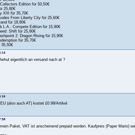
Collectors Edition für 50,50€
ür 25,80€
y XIII für 35,70€
sodes From Liberty City für 25,60€
and für 18,80€
ub L.A.: Compete Edition für 15,90€
eed: Shift für 25,80€
ashpoint 2: Dragon Rising für 15,90€
demption für 35,70€
r 35,50€
6:14
hehut eigentlich an versand nach at ?
6:16
EU (also auch AT) kostet £0.99/Artikel
7:58
mein Paket, VAT ist anscheinend prepaid worden. Kaufpreis (Paper Mario) w