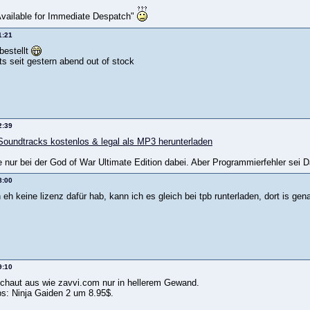
 Available for Immediate Despatch"
1:21
bestellt
ts seit gestern abend out of stock
2:39
Soundtracks kostenlos & legal als MP3 herunterladen
nur bei der God of War Ultimate Edition dabei. Aber Programmierfehler sei Da
8:00
 eh keine lizenz dafür hab, kann ich es gleich bei tpb runterladen, dort is gen
9:10
haut aus wie zavvi.com nur in hellerem Gewand.
ps: Ninja Gaiden 2 um 8.95$.