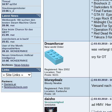
Thread
* Bioshock 2: 
16:57
sp33d
* Darksiders f
Staubsaugerroboter
* Final Fantas
15:06
b_d
* GTA IV: Epi
Latest News
* Lego Rock B
Wettbewerb: Wir suchen den
* Midnight Cl
besten Steam Machine Clone
* Need For Sp
28.06.
mat
* Operation Fl
Eine letzte Chance für das
WEP?
* Red Dead Re
21.09.
mat
* Yakuza 3 fü
overclockers.at is back!
25.01.
mat
Dreamforcer
03.03.2010 - 1
User of the Month:
New world Order
disposableHero
was verlangt t
28.10.
WONDERMIKE
Neues Unterforum: Artificial
sry für OT
Intelligence
10.08.
WONDERMIKE
Archives:
News
Articles
Registered: Nov 2002
Links
Location: Tirol
Posts: 9221
bluraydealz
03.03.2010 - 1
Partners:
Bloody Newbie
»
Gamers.at
Versand nach 
»
Notebookcheck.com
Registered: Feb 2010
Location: Karlsruhe
Posts: 16
daisho
03.03.2010 - 1
Vereinsmitglied
ad HMV: Hier 
SHODAN