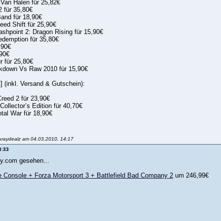
 Van Halen für 25,82€
2 für 35,80€
and für 18,90€
eed Shift für 25,90€
ashpoint 2: Dragon Rising für 15,90€
demption für 35,80€
,90€
,90€
r für 25,80€
down Vs Raw 2010 für 15,90€
] (inkl. Versand & Gutschein):
Creed 2 für 23,90€
Collector’s Edition für 40,70€
otal War für 18,90€
luraydealz am 04.03.2010, 14:17
3:33
ay.com gesehen...
e Console + Forza Motorsport 3 + Battlefield Bad Company 2
um 246,99€