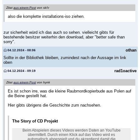
Zitat
aus einem Post
von sk/\r
also die komplette installations-iso ziehen.
zur sicherheit würd ich das auch so sehen. vielleicht gibts für
bestehende besitzer weiterhin den download, aber "better safe than
sorry".
othan
04.12.2024 - 08:06
Sollte in der Bibliothek bleiben, zumindest nach der Aussage im link
oben
rad1oactive
04.12.2024 - 09:19
Zitat
aus einem Post
von hynk
Es ist schon irre, was die kleine Raubmordkopierbude aus Polen auf
die Beine gestellt hat.
Hier gibts übrigens die Geschichte zum nachsehen.
The Story of CD Projekt
Beim Abspielen dieses Videos werden Daten an YouTube
übermittelt. Durch einen Klick auf das Video wird es
automatisch abgespielt und du akzeptierst damit die