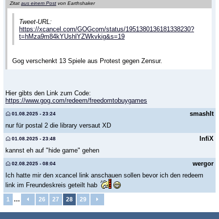
Zitat
aus einem Post
von Earthshaker
Tweet-URL:
https://xcancel.com/GOGcom/status/1951380136181338230?
t=hMza9m84kYUshlYZWkvkig&s=19
Gog verschenkt 13 Spiele aus Protest gegen Zensur.
Hier gibts den Link zum Code:
https://www.gog.com/redeem/freedomtobuygames
smashIt
01.08.2025 - 23:24
nur für postal 2 die library versaut XD
InfiX
01.08.2025 - 23:48
kannst eh auf "hide game" gehen
wergor
02.08.2025 - 08:04
Ich hatte mir den xcancel link anschauen sollen bevor ich den redeem
link im Freundeskreis geteilt hab
…
1
26
27
28
29