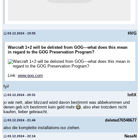
HVG
03.12.2024 - 19:55
Warcraft 1+2 will be delisted from GOG—what does this mean
in regard to the GOG Preservation Program?
Warcraft 1+2 will be delisted from GOG—what does this mean in
regard to the GOG Preservation Program?
Link:
www.gog.com
fyi!
InfiX
03.12.2024 - 20:31
jo wär nett, aber blizzard würd davon bestimmt was abbekommen und
denen geb ich bestimmt kein geld mehr
, also eher trotzdem nicht
kaufen, lieber gebraucht.
deleted76548677
03.12.2024 - 21:46
also die komplette installations-iso ziehen.
NeseN
03.12.2024 - 22:16