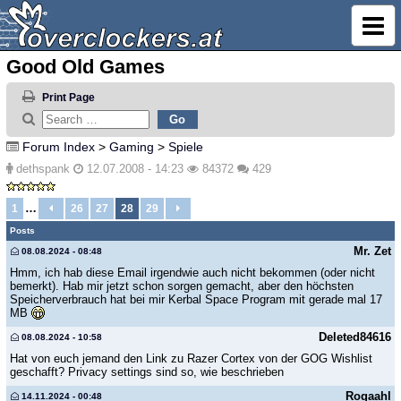
Good Old Games
Print Page
Forum Index
>
Gaming
>
Spiele
dethspank
12.07.2008 - 14:23
84372
429
…
1
26
27
28
29
Posts
Mr. Zet
08.08.2024 - 08:48
Hmm, ich hab diese Email irgendwie auch nicht bekommen (oder nicht
bemerkt). Hab mir jetzt schon sorgen gemacht, aber den höchsten
Speicherverbrauch hat bei mir Kerbal Space Program mit gerade mal 17
MB
Deleted84616
08.08.2024 - 10:58
Hat von euch jemand den Link zu Razer Cortex von der GOG Wishlist
geschafft? Privacy settings sind so, wie beschrieben
Rogaahl
14.11.2024 - 00:48