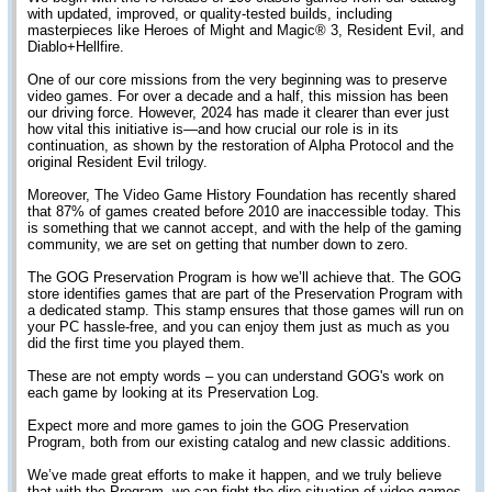
with updated, improved, or quality-tested builds, including
masterpieces like Heroes of Might and Magic® 3, Resident Evil, and
Diablo+Hellfire.
One of our core missions from the very beginning was to preserve
video games. For over a decade and a half, this mission has been
our driving force. However, 2024 has made it clearer than ever just
how vital this initiative is—and how crucial our role is in its
continuation, as shown by the restoration of Alpha Protocol and the
original Resident Evil trilogy.
Moreover, The Video Game History Foundation has recently shared
that 87% of games created before 2010 are inaccessible today. This
is something that we cannot accept, and with the help of the gaming
community, we are set on getting that number down to zero.
The GOG Preservation Program is how we’ll achieve that. The GOG
store identifies games that are part of the Preservation Program with
a dedicated stamp. This stamp ensures that those games will run on
your PC hassle-free, and you can enjoy them just as much as you
did the first time you played them.
These are not empty words – you can understand GOG's work on
each game by looking at its Preservation Log.
Expect more and more games to join the GOG Preservation
Program, both from our existing catalog and new classic additions.
We’ve made great efforts to make it happen, and we truly believe
that with the Program, we can fight the dire situation of video games