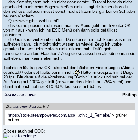
... das Kampfsystem hab ich nicht ganz gerafft - Tutorial hätte da nicht
geschadet. auch beim Bogenschießen nicht - sagt dir keiner dass du
den Schuss aufladen musst sonst machst kaum bis gar keinen Schaden
bei den Viechern.
... Quicksave gibts wohl nicht?
... das Game pausiert nicht wenn man ins Menü geht - im Inventar OK
von mir aus - wenn ich ins ESC Menü geh dann solls gefälligst
pausieren.
... die Grafik ist viel zu überladen. Du erkennst einfach kaum was man
aufheben kann. Ich möcht nicht wissen an wieviel Zeug ich vorbei
gelaufen bin, weil ichs einfach nicht erkannt hab. Dafür gibts
tonnenweise andere Flaschen / Zeug die so aussehen als könne man sie
aufheben, man kanns aber nicht.
Technisch läufts ganz OK - also auf den höchsten Einstellungen (Akima
overload?? oder so) läufts bei mir nicht
Hatte im Gespräch mit Diego
20 fps. Bin dann auf die Voreinstellung "Gothic" zurück und hab bei der
Auflösung auf 100% gestellt (ka warum das default auf 75% steht) und
damit hatte ich auf ner RTX 4070 fast konstant 60 fps.
Philipp
24.02.2025 - 18:49
Zitat
aus einem Post
von b_d
https://store.steampowered.com/app/...othic_1_Remake/
> grüner
button
Gibt es auch bei GOG: