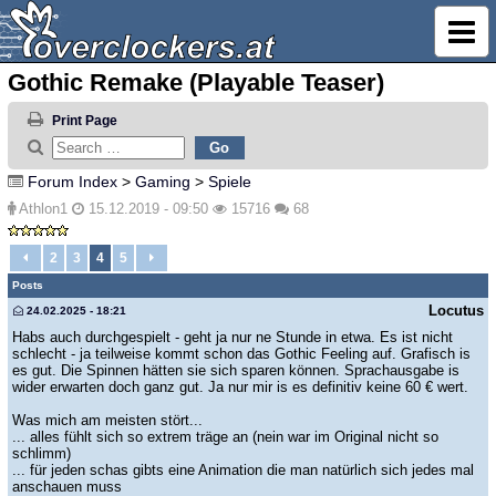
Gothic Remake (Playable Teaser)
Print Page
Forum Index
>
Gaming
>
Spiele
Athlon1
15.12.2019 - 09:50
15716
68
2
3
4
5
Posts
Locutus
24.02.2025 - 18:21
Habs auch durchgespielt - geht ja nur ne Stunde in etwa. Es ist nicht
schlecht - ja teilweise kommt schon das Gothic Feeling auf. Grafisch is
es gut. Die Spinnen hätten sie sich sparen können. Sprachausgabe is
wider erwarten doch ganz gut. Ja nur mir is es definitiv keine 60 € wert.
Was mich am meisten stört...
... alles fühlt sich so extrem träge an (nein war im Original nicht so
schlimm)
... für jeden schas gibts eine Animation die man natürlich sich jedes mal
anschauen muss