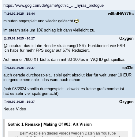
https://www.gog.com/de/game/gothic_..._nyras_prologue
w8bdHW77Ec
24.02.2025 - 19:44
minuten angespielt und wieder gelöscht
im steam sale um 10€ schlag ich dann vielleicht zu.
Oxygen
25.02.2025 - 10:27
@Locutus, das ist die Render skalierung(TSR). Funktioniert wie FSR.
Ich habs für mehr FPS sogar auf 67% Reduziert.
Auf meiner 7800 XT läufts dann mit 80-100fps in WQHD gut spielbar.
sp33d
03.03.2025 - 20:37
auch gerade durchgespielt.. spiel geht absolut klar für weit unter 10 EUR
in irgend einem sale.. das wars auch schon.
(hab 08/2024 vanilla durchgespielt - obwohl es keine grafikbombe ist -
hat es sehr viel spaß gemacht)
Oxygen
08.07.2025 - 19:37
Neues Video
Gothic 1 Remake | Making Of #03: Art Vision
Beim Abspielen dieses Videos werden Daten an YouTube