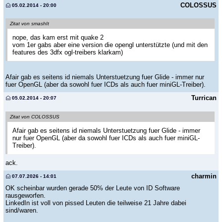
COLOSSUS
05.02.2014 - 20:00
Zitat von smashIt
nope, das kam erst mit quake 2
vom 1er gabs aber eine version die opengl unterstützte (und mit den
features des 3dfx ogl-treibers klarkam)
Afair gab es seitens id niemals Unterstuetzung fuer Glide - immer nur
fuer OpenGL (aber da sowohl fuer ICDs als auch fuer miniGL-Treiber).
Turrican
05.02.2014 - 20:07
Zitat von COLOSSUS
Afair gab es seitens id niemals Unterstuetzung fuer Glide - immer
nur fuer OpenGL (aber da sowohl fuer ICDs als auch fuer miniGL-
Treiber).
ack.
charmin
07.07.2026 - 14:01
OK scheinbar wurden gerade 50% der Leute von ID Software
rausgeworfen.
LinkedIn ist voll von pissed Leuten die teilweise 21 Jahre dabei
sind/waren.