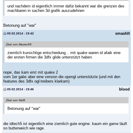
und nachdem id eigentlich immer dafür bekannt war die grenzen des
machbaren in sachen 3d grafik auszudehnen
Betonung auf "war"
smashIt
05.02.2014 - 19:42
Zitat von Master99
ziemlich kursichtige entscheidung... mit quake waren id afaik eine
der ersten firmen die 3dfx glide unterstützt haben.
nope, das kam erst mit quake 2
vom 1er gabs aber eine version die opengl unterstützte (und mit den
features des 3dfx ogl-treibers klarkam)
blood
05.02.2014 - 19:46
Zitat von NeM
Betonung auf "war"
die idtech5 ist eigentlich eine ziemlich gute engine. kaum ein game läuft
so butterweich wie rage.