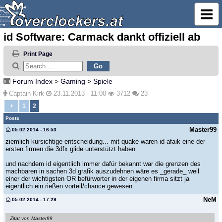
id Software: Carmack dankt offiziell ab
Print Page
Forum Index
>
Gaming
>
Spiele
Captain Kirk
23.11.2013 - 11:00
3712
23
1
2
Posts
Master99
05.02.2014 - 16:53
ziemlich kursichtige entscheidung... mit quake waren id afaik eine der
ersten firmen die 3dfx glide unterstützt haben.
und nachdem id eigentlich immer dafür bekannt war die grenzen des
machbaren in sachen 3d grafik auszudehnen wäre es _gerade_ weil
einer der wichtigsten OR befürworter in der eigenen firma sitzt ja
eigentlich ein rießen vorteil/chance gewesen.
NeM
05.02.2014 - 17:29
Zitat von Master99