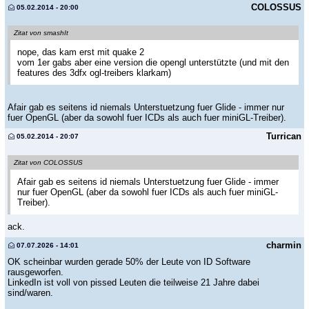
COLOSSUS
05.02.2014 - 20:00
Zitat von smashIt
nope, das kam erst mit quake 2
vom 1er gabs aber eine version die opengl unterstützte (und mit den
features des 3dfx ogl-treibers klarkam)
Afair gab es seitens id niemals Unterstuetzung fuer Glide - immer nur
fuer OpenGL (aber da sowohl fuer ICDs als auch fuer miniGL-Treiber).
Turrican
05.02.2014 - 20:07
Zitat von COLOSSUS
Afair gab es seitens id niemals Unterstuetzung fuer Glide - immer
nur fuer OpenGL (aber da sowohl fuer ICDs als auch fuer miniGL-
Treiber).
ack.
charmin
07.07.2026 - 14:01
OK scheinbar wurden gerade 50% der Leute von ID Software
rausgeworfen.
LinkedIn ist voll von pissed Leuten die teilweise 21 Jahre dabei
sind/waren.