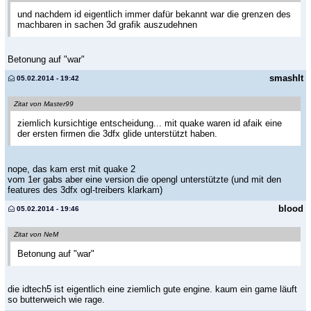
und nachdem id eigentlich immer dafür bekannt war die grenzen des
machbaren in sachen 3d grafik auszudehnen
Betonung auf "war"
smashIt
05.02.2014 - 19:42
Zitat von Master99
ziemlich kursichtige entscheidung... mit quake waren id afaik eine
der ersten firmen die 3dfx glide unterstützt haben.
nope, das kam erst mit quake 2
vom 1er gabs aber eine version die opengl unterstützte (und mit den
features des 3dfx ogl-treibers klarkam)
blood
05.02.2014 - 19:46
Zitat von NeM
Betonung auf "war"
die idtech5 ist eigentlich eine ziemlich gute engine. kaum ein game läuft
so butterweich wie rage.