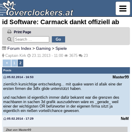
id Software: Carmack dankt offiziell ab
Print Page
Forum Index
>
Gaming
>
Spiele
Captain Kirk
23.11.2013 - 11:00
3675
23
1
2
Posts
Master99
05.02.2014 - 16:53
ziemlich kursichtige entscheidung... mit quake waren id afaik eine der
ersten firmen die 3dfx glide unterstützt haben.
und nachdem id eigentlich immer dafür bekannt war die grenzen des
machbaren in sachen 3d grafik auszudehnen wäre es _gerade_ weil
einer der wichtigsten OR befürworter in der eigenen firma sitzt ja
eigentlich ein rießen vorteil/chance gewesen.
NeM
05.02.2014 - 17:29
Zitat von Master99