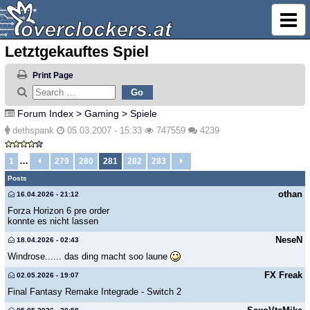
Letztgekauftes Spiel
Print Page
Forum Index
>
Gaming
>
Spiele
dethspank
05.03.2007 - 15:33
747559
4239
…
1
279
280
281
282
283
Posts
othan
16.04.2026 - 21:12
Forza Horizon 6 pre order
konnte es nicht lassen
NeseN
18.04.2026 - 02:43
Windrose...... das ding macht soo laune
FX Freak
02.05.2026 - 19:07
Final Fantasy Remake Integrade - Switch 2