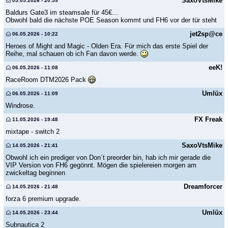
SaxoVtsMike
05.05.2026 - 20:59
Baldurs Gate3 im steamsale für 45€...
Obwohl bald die nächste POE Season kommt und FH6 vor der tür steht
jet2sp@ce
06.05.2026 - 10:22
Heroes of Might and Magic - Olden Era. Für mich das erste Spiel der
Reihe, mal schauen ob ich Fan davon werde.
eeK!
06.05.2026 - 11:08
RaceRoom DTM2026 Pack
Umlüx
06.05.2026 - 11:09
Windrose.
FX Freak
11.05.2026 - 19:48
mixtape - switch 2
SaxoVtsMike
14.05.2026 - 21:41
Obwohl ich ein prediger von Don´t preorder bin, hab ich mir gerade die
VIP Version von FH6 gegönnt. Mögen die spielereien morgen am
zwickeltag beginnen
Dreamforcer
14.05.2026 - 21:48
forza 6 premium upgrade.
Umlüx
14.05.2026 - 23:44
Subnautica 2