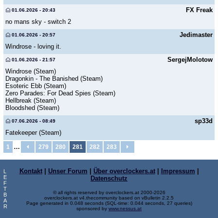
FX Freak
01.06.2026 - 20:43
no mans sky - switch 2
Jedimaster
01.06.2026 - 20:57
Windrose - loving it.
SergejMolotow
01.06.2026 - 21:57
Windrose (Steam)
Dragonkin - The Banished (Steam)
Esoteric Ebb (Steam)
Zero Parades: For Dead Spies (Steam)
Hellbreak (Steam)
Bloodshed (Steam)
sp33d
07.06.2026 - 08:49
Fatekeeper (Steam)
…
1
279
280
281
282
283
Kontakt
|
Unser Forum
|
Über overclockers.at
|
Impressum
|
L
E
Datenschutz
F
T
© all rights reserved by overclockers.at 2000-2026
B
overclockers.at v4.thecommunity based on vBulletin 2.2.5
A
Page generated in 0.048 seconds (SQL-time: 0.044 seconds, 27 queries)
R
sponsored by
www.nessus.at