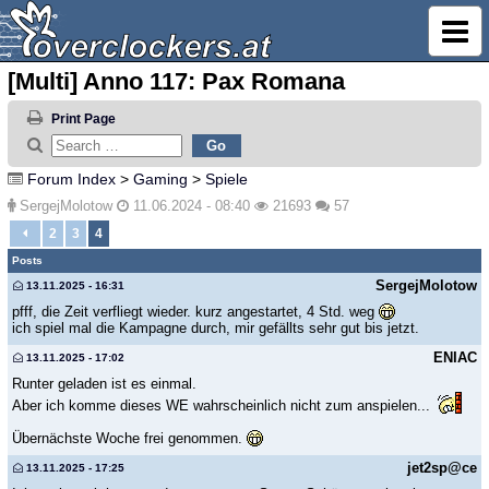
[Multi] Anno 117: Pax Romana
Print Page
Forum Index
>
Gaming
>
Spiele
SergejMolotow
11.06.2024 - 08:40
21693
57
2
3
4
Posts
SergejMolotow
13.11.2025 - 16:31
pfff, die Zeit verfliegt wieder. kurz angestartet, 4 Std. weg
ich spiel mal die Kampagne durch, mir gefällts sehr gut bis jetzt.
ENIAC
13.11.2025 - 17:02
Runter geladen ist es einmal.
Aber ich komme dieses WE wahrscheinlich nicht zum anspielen...
Übernächste Woche frei genommen.
jet2sp@ce
13.11.2025 - 17:25