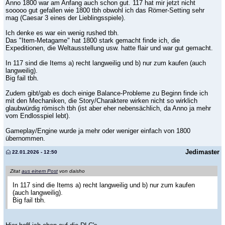
Anno 1800 war am Anfang auch schon gut. 117 hat mir jetzt nicht
sooooo gut gefallen wie 1800 tbh obwohl ich das Römer-Setting sehr
mag (Caesar 3 eines der Lieblingsspiele).
Ich denke es war ein wenig rushed tbh.
Das "Item-Metagame" hat 1800 stark gemacht finde ich, die
Expeditionen, die Weltausstellung usw. hatte flair und war gut gemacht.
In 117 sind die Items a) recht langweilig und b) nur zum kaufen (auch
langweilig).
Big fail tbh.
Zudem gibt/gab es doch einige Balance-Probleme zu Beginn finde ich
mit den Mechaniken, die Story/Charaktere wirken nicht so wirklich
glaubwürdig römisch tbh (ist aber eher nebensächlich, da Anno ja mehr
vom Endlosspiel lebt).
Gameplay/Engine wurde ja mehr oder weniger einfach von 1800
übernommen.
Jedimaster
22.01.2026 - 12:50
Zitat
aus einem Post
von daisho
In 117 sind die Items a) recht langweilig und b) nur zum kaufen
(auch langweilig).
Big fail tbh.