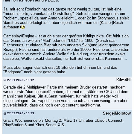
Hier hoff ich eben auf die DLC's.
Ja, mit echt Römisch hat das ganze recht wenig zu tun, ist halt eine
"modernisierte, vereinfachte Darstellung". Seh ich aber weniger als ein
Problem, speziell da man Anno vielleicht 1 oder 2x im Storymodus spielt
'damit es auch erledigt ist' - aber eigentlich will man ein (Kaiser)Reich
aufbauen
Gameplay/Engine - ist auch einer der größten Kritikpunkte. Oft fühlt sich
das Game an wie ein "Mod" oder ein "DLC" für 1800. (Sprich das
Fischzeugs ist einfach Bier mit nem anderen Skin(und leicht geändertem
Rezept), Fische sind halt andere als wie die 1800er Fischerei, ansonsten
exakt derselbe zweck. Andere Wolle für Kleidung, aber trotzdem exakt
dasselbe, Waffen exakt dasselbe, nur halt Schwerter statt Kannonen ...
Muss aber sagen das ich erst 10 Stunden tief drinnen bin und das
"Endgame" noch nicht gesehn habe.
K4m4Hl
27.01.2026 - 19:12
Gerade die 2 Multiplayer Partie mit meinem Bruder gestartet, nachdem
wir die erste "durchgespielt" haben, diesmal mit stärkeren CPU und dem
männlichen Kaiser. Bin äußerst motiviert, für mich hats wieder voll
eingeschlagen. Die Expeditionen vermisse ich auch ein wenig - bin aber
zuversichtlich, dass da noch genug content nachkommt.
SergejMolotow
27.02.2026 - 13:23
Gratis Wochenende bis Montag 2. März 17 Uhr über Ubisoft Connect,
PlayStation 5 und Xbox Series X|S.