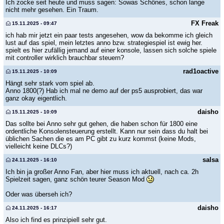
Ich zocke seit heute und muss sagen: Sowas Schönes, schon lange
nicht mehr gesehen. Ein Traum.
FX Freak
15.11.2025 - 09:47
ich hab mir jetzt ein paar tests angesehen, wow da bekomme ich gleich
lust auf das spiel, mein letztes anno bzw. strategiespiel ist ewig her.
spielt es hier zufällig jemand auf einer konsole, lassen sich solche spiele
mit controller wirklich brauchbar steuern?
rad1oactive
15.11.2025 - 10:09
Hängt sehr stark vom spiel ab.
Anno 1800(?) Hab ich mal ne demo auf der ps5 ausprobiert, das war
ganz okay eigentlich.
daisho
15.11.2025 - 10:09
Das sollte bei Anno sehr gut gehen, die haben schon für 1800 eine
ordentliche Konsolensteuerung erstellt. Kann nur sein dass du halt bei
üblichen Sachen die es am PC gibt zu kurz kommst (keine Mods,
vielleicht keine DLCs?)
salsa
24.11.2025 - 16:10
Ich bin ja großer Anno Fan, aber hier muss ich aktuell, nach ca. 2h
Spielzeit sagen, ganz schön teurer Season Mod
Oder was überseh ich?
daisho
24.11.2025 - 16:17
Also ich find es prinzipiell sehr gut.