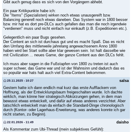
Gibt auch genug dass es sich von den Vorgängern abhebt.
Ein paar Kritikpunkte habe ich:
Die "Items" (Spezialisten) wirken noch etwas unausgereift bzw.
Balancing generell noch etwas daneben. Das System war in 1800 besser
bzw. mir hat es dort pre-DLCs auch gefallen das man die noch irgendwie
"verdienen" muss und nicht einfach nur einkauft (z.B. Expeditionen etc.).
Gelegentlich ein paar Bugs gesehen.
Der Content an sich ist durchaus gut und es macht Spaß. Das es nicht
den Umfang des mittlerweile jahrelang angewachsenem Anno 1800
haben wird bei Start sollte aber klar gewesen sein. Ist halt dasselbe wie
mit Civilization ... neues Game, der ganze Content aus den DLCs fehlt.
Ich muss aber sagen in die Fußstapfen von 1800 zu treten ist auch
super schwer, das Game war und ist der Wahnsinn und dadurch das es
so populär war hats halt auch viel Extra-Content bekommen.
salsa
25.11.2025 - 10:27
Gestern hatte ich dann endlich mal kurz das erste Aufflackern von
Hoffnung, als der Entwicklungsbaum freigeschalten wurde. Ich dachte
wirklich, man könne hier strategisch Abkürzungen gehen, in dem man
bewusst etwas entwickelt, und dafür auf etwas anderes verzichtet. Aber
tatschlich entwickelt man da einfach die Standard-Dinge chronologisch
durch (Kontor- oder Lagerhaus-Erweiterung, was anderes konnte ich gar
nicht starten, zu Beginn).
daisho
22.01.2026 - 11:49
Als Kommentar zum Ubi-Thread (mein subjektives Gefühl):