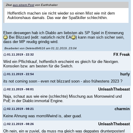
Zitat
aus einem Post
von Earthshaker
Hoffentlich machen sie nicht wieder so einen Mist wie mit dem
Auktionshaus damals. Das war der Spaßkiller schlechthin.
Eben deswegen hab ich Diablo am liebsten als SP Spiel in Erinnerung
Bei Blizzard (edit: natürlich nicht EA
) kann man sich sicher sein,
dass der MP reudig grindig wird.
Bearbeitet von Deleted84616 am 01.11.2019, 23:04
FX Freak
01.11.2019 - 22:32
Wird ein Pflichtkauf, hoffentlich erscheint es gleich für die Nextgen.
Konsolen bzw. am besten für die Switch.
hurly
01.11.2019 - 22:54
its not coming soon - even not blizzard soon - also frühestens 2023 ?
UnleashThebeast
02.11.2019 - 08:01
Naja, schaut aus wie eine (schlechte) Mischung aus Morrowwind und
PoE in der Diablo:immortal Engine.
charmin
02.11.2019 - 08:21
Keine Ahnung was morroWwind is, aber guad.
UnleashThebeast
02.11.2019 - 08:26
Oh nein, ein w zuviel, da muss ma gleich was deppates drunterposten!