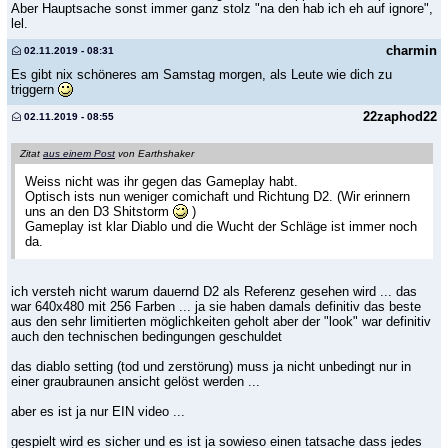
Aber Hauptsache sonst immer ganz stolz "na den hab ich eh auf ignore",
lel.
charmin
02.11.2019 - 08:31
Es gibt nix schöneres am Samstag morgen, als Leute wie dich zu
triggern
22zaphod22
02.11.2019 - 08:55
Zitat
aus einem Post
von Earthshaker
Weiss nicht was ihr gegen das Gameplay habt.
Optisch ists nun weniger comichaft und Richtung D2. (Wir erinnern
uns an den D3 Shitstorm
)
Gameplay ist klar Diablo und die Wucht der Schläge ist immer noch
da.
ich versteh nicht warum dauernd D2 als Referenz gesehen wird ... das
war 640x480 mit 256 Farben ... ja sie haben damals definitiv das beste
aus den sehr limitierten möglichkeiten geholt aber der "look" war definitiv
auch den technischen bedingungen geschuldet
das diablo setting (tod und zerstörung) muss ja nicht unbedingt nur in
einer graubraunen ansicht gelöst werden ...
aber es ist ja nur EIN video ...
gespielt wird es sicher und es ist ja sowieso einen tatsache dass jedes