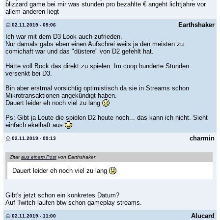
blizzard game bei mir was stunden pro bezahlte € angeht lichtjahre vor
allem anderen liegt
Earthshaker
02.11.2019 - 09:06
Ich war mit dem D3 Look auch zufrieden.
Nur damals gabs eben einen Aufschrei weils ja den meisten zu
comichaft war und das "düstere" von D2 gefehlt hat.
Hätte voll Bock das direkt zu spielen. Im coop hunderte Stunden
versenkt bei D3.
Bin aber erstmal vorsichtig optimistisch da sie in Streams schon
Mikrotransaktionen angekündigt haben.
Dauert leider eh noch viel zu lang
Ps: Gibt ja Leute die spielen D2 heute noch... das kann ich nicht. Sieht
einfach ekelhaft aus
charmin
02.11.2019 - 09:13
Zitat
aus einem Post
von Earthshaker
Dauert leider eh noch viel zu lang
Gibt's jetzt schon ein konkretes Datum?
Auf Twitch laufen btw schon gameplay streams.
Alucard
02.11.2019 - 11:00