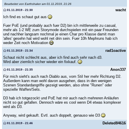
Bearbeitet von Earthshaker am 01.11.2019, 21:26
wacht
01.11.2019 - 21:30
Ich find es schaut gut aus
Fuer PoE (und probably auch fuer D2) bin ich mittlerweile zu casual,
mehr als 1-2 WE zum Storymode durchspielen mit ein paar Freunden
und nachher langsam nochmal je einen Char pro Klasse damit man
'alles' gesehn hat wird wohl net drin sein. Fuer 10h Mephruns hab ich
weder Zeit noch Motivation
rad1oactive
01.11.2019 - 21:34
Schaut nicht schlecht aus, aber ich find auch sehr nach d3.
Wird aber ziemlich sicher wieder ein fixkauf.
Anon337
01.11.2019 - 21:35
Für mich sieht's auch nach Diablo aus, vom Stil her mehr Richtung D2.
Außerdem kann man wohl davon ausgehen, dass in den wenigen
Szenen Standardangriffe gezeigt werden, also ohne "Runen" oder
spezielle Waffen/Sets.
D3 hab ich totgezockt und PoE hat mir auch nach mehreren Anläufen
nicht so gut gefallen. Dennoch wäre es cool wenn D4 etwas komplexer
wird als D3.
Anyway, wird gekauft. Evtl. auch doppelt, genauso wie D3
Deleted84616
01.11.2019 - 21:46