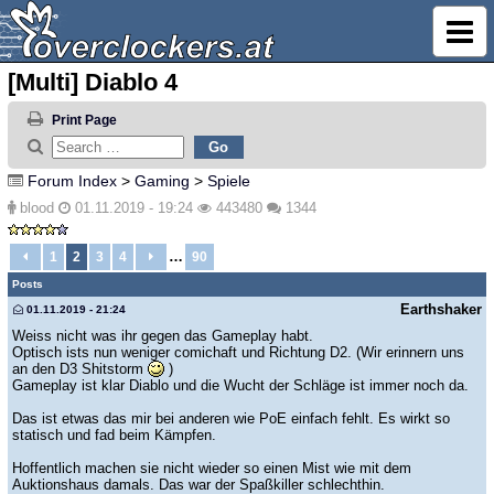
[Multi] Diablo 4
Print Page
Forum Index
>
Gaming
>
Spiele
blood
01.11.2019 - 19:24
443480
1344
…
1
2
3
4
90
Posts
Earthshaker
01.11.2019 - 21:24
Weiss nicht was ihr gegen das Gameplay habt.
Optisch ists nun weniger comichaft und Richtung D2. (Wir erinnern uns
an den D3 Shitstorm
)
Gameplay ist klar Diablo und die Wucht der Schläge ist immer noch da.
Das ist etwas das mir bei anderen wie PoE einfach fehlt. Es wirkt so
statisch und fad beim Kämpfen.
Hoffentlich machen sie nicht wieder so einen Mist wie mit dem
Auktionshaus damals. Das war der Spaßkiller schlechthin.