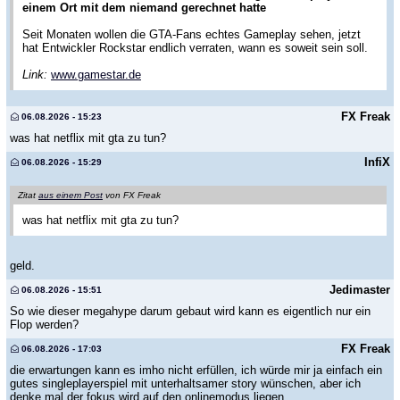
einem Ort mit dem niemand gerechnet hatte
Seit Monaten wollen die GTA-Fans echtes Gameplay sehen, jetzt
hat Entwickler Rockstar endlich verraten, wann es soweit sein soll.
Link:
www.gamestar.de
FX Freak
06.08.2026 - 15:23
was hat netflix mit gta zu tun?
InfiX
06.08.2026 - 15:29
Zitat
aus einem Post
von FX Freak
was hat netflix mit gta zu tun?
geld.
Jedimaster
06.08.2026 - 15:51
So wie dieser megahype darum gebaut wird kann es eigentlich nur ein
Flop werden?
FX Freak
06.08.2026 - 17:03
die erwartungen kann es imho nicht erfüllen, ich würde mir ja einfach ein
gutes singleplayerspiel mit unterhaltsamer story wünschen, aber ich
denke mal der fokus wird auf den onlinemodus liegen.