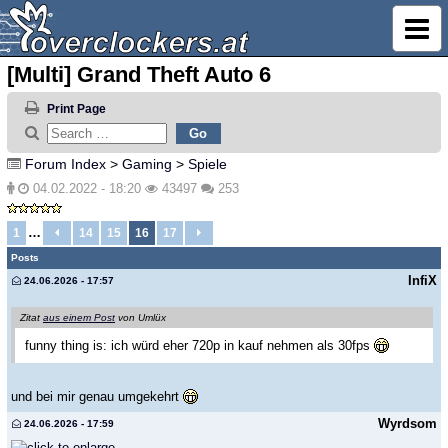
[Multi] Grand Theft Auto 6
Print Page
Forum Index
>
Gaming
>
Spiele
04.02.2022 - 18:20
43497
253
…
1
14
15
16
17
Posts
InfiX
24.06.2026 - 17:57
Zitat
aus einem Post
von Umlüx
funny thing is: ich würd eher 720p in kauf nehmen als 30fps
und bei mir genau umgekehrt
Wyrdsom
24.06.2026 - 17:59