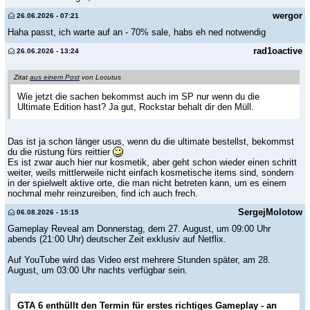
wergor
26.06.2026 - 07:21
Haha passt, ich warte auf an - 70% sale, habs eh ned notwendig
rad1oactive
26.06.2026 - 13:24
Zitat
aus einem Post
von Locutus
Wie jetzt die sachen bekommst auch im SP nur wenn du die
Ultimate Edition hast? Ja gut, Rockstar behalt dir den Müll.
Das ist ja schon länger usus, wenn du die ultimate bestellst, bekommst
du die rüstung fürs reittier
Es ist zwar auch hier nur kosmetik, aber geht schon wieder einen schritt
weiter, weils mittlerweile nicht einfach kosmetische items sind, sondern
in der spielwelt aktive orte, die man nicht betreten kann, um es einem
nochmal mehr reinzureiben, find ich auch frech.
SergejMolotow
06.08.2026 - 15:15
Gameplay Reveal am Donnerstag, dem 27. August, um 09:00 Uhr
abends (21:00 Uhr) deutscher Zeit exklusiv auf Netflix.
Auf YouTube wird das Video erst mehrere Stunden später, am 28.
August, um 03:00 Uhr nachts verfügbar sein.
GTA 6 enthüllt den Termin für erstes richtiges Gameplay - an