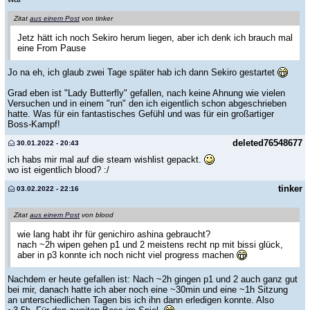
Zitat
aus einem Post
von tinker
Jetz hätt ich noch Sekiro herum liegen, aber ich denk ich brauch mal
eine From Pause
Jo na eh, ich glaub zwei Tage später hab ich dann Sekiro gestartet
Grad eben ist "Lady Butterfly" gefallen, nach keine Ahnung wie vielen
Versuchen und in einem "run" den ich eigentlich schon abgeschrieben
hatte. Was für ein fantastisches Gefühl und was für ein großartiger
Boss-Kampf!
deleted76548677
30.01.2022 - 20:43
ich habs mir mal auf die steam wishlist gepackt.
wo ist eigentlich blood? :/
tinker
03.02.2022 - 22:16
Zitat
aus einem Post
von blood
wie lang habt ihr für genichiro ashina gebraucht?
nach ~2h wipen gehen p1 und 2 meistens recht np mit bissi glück,
aber in p3 konnte ich noch nicht viel progress machen
Nachdem er heute gefallen ist: Nach ~2h gingen p1 und 2 auch ganz gut
bei mir, danach hatte ich aber noch eine ~30min und eine ~1h Sitzung
an unterschiedlichen Tagen bis ich ihn dann erledigen konnte. Also