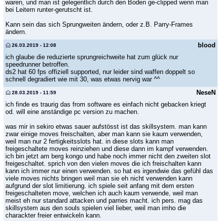
waren, und man ist gelegentlich durch den Boden ge-clipped wenn man
bei Leitern runter-gerutscht ist.
Kann sein das sich Sprungweiten ändern, oder z.B. Parry-Frames
ändern.
blood
26.03.2019 - 12:08
ich glaube die reduzierte sprungreichweite hat zum glück nur
speedrunner betroffen.
ds2 hat 60 fps offiziell supported, nur leider sind waffen doppelt so
schnell degradiert wie mit 30, was etwas nervig war ^^
NeseN
28.03.2019 - 11:59
ich finde es traurig das from software es einfach nicht gebacken kriegt
od. will eine anständige pc version zu machen.
was mir in sekiro etwas sauer aufstösst ist das skillsystem. man kann
zwar einige moves freischalten, aber man kann sie kaum verwenden,
weil man nur 2 fertigkeitsslots hat. in diese slots kann man
freigeschaltete moves reinziehen und diese dann im kampf verwenden.
ich bin jetzt am berg kongo und habe noch immer nicht den zweiten slot
freigeschaltet. sprich von den vielen moves die ich freischalten kann
kann ich immer nur einen verwenden. so hat es irgendwie das gefühl das
viele moves nichts bringen weil man sie eh nicht verwenden kann
aufgrund der slot limitierung. ich spiele seit anfang mit dem ersten
freigeschalteten move, welchen ich auch kaum verwende, weil man
meist eh nur standard attacken und parries macht. ich pers. mag das
skillsystem aus den souls spielen viel lieber, weil man imho die
charackter freier entwickeln kann.