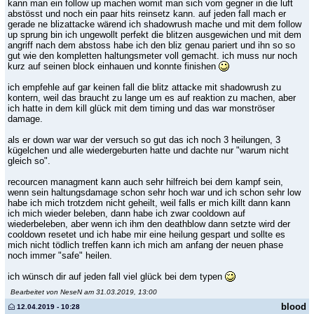
kann man ein follow up machen womit man sich vom gegner in die luft
abstösst und noch ein paar hits reinsetz kann. auf jeden fall mach er
gerade ne blizattacke wärend ich shadowrush mache und mit dem follow
up sprung bin ich ungewollt perfekt die blitzen ausgewichen und mit dem
angriff nach dem abstoss habe ich den bliz genau pariert und ihn so so
gut wie den kompletten haltungsmeter voll gemacht. ich muss nur noch
kurz auf seinen block einhauen und konnte finishen
ich empfehle auf gar keinen fall die blitz attacke mit shadowrush zu
kontern, weil das braucht zu lange um es auf reaktion zu machen, aber
ich hatte in dem kill glück mit dem timing und das war monströser
damage.
als er down war war der versuch so gut das ich noch 3 heilungen, 3
kügelchen und alle wiedergeburten hatte und dachte nur "warum nicht
gleich so".
recourcen managment kann auch sehr hilfreich bei dem kampf sein,
wenn sein haltungsdamage schon sehr hoch war und ich schon sehr low
habe ich mich trotzdem nicht geheilt, weil falls er mich killt dann kann
ich mich wieder beleben, dann habe ich zwar cooldown auf
wiederbeleben, aber wenn ich ihm den deathblow dann setzte wird der
cooldown resetet und ich habe mir eine heilung gespart und sollte es
mich nicht tödlich treffen kann ich mich am anfang der neuen phase
noch immer "safe" heilen.
ich wünsch dir auf jeden fall viel glück bei dem typen
Bearbeitet von NeseN am 31.03.2019, 13:00
blood
12.04.2019 - 10:28