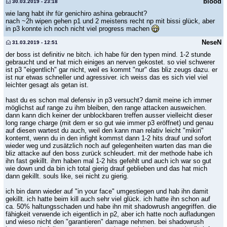
blood
30.03.2019 - 23:18
wie lang habt ihr für genichiro ashina gebraucht?
nach ~2h wipen gehen p1 und 2 meistens recht np mit bissi glück, aber
in p3 konnte ich noch nicht viel progress machen
NeseN
31.03.2019 - 12:51
der boss ist definitiv ne bitch. ich habe für den typen mind. 1-2 stunde
gebraucht und er hat mich einiges an nerven gekostet. so viel schwerer
ist p3 "eigentlich" gar nicht, weil es kommt "nur" das bliz zeugs dazu. er
ist nur etwas schneller und agressiver. ich weiss das es sich viel viel
leichter gesagt als getan ist.
hast du es schon mal defensiv in p3 versucht? damit meine ich immer
möglichst auf range zu ihm bleiben, den range attacken ausweichen.
dann kann dich keiner der unblockbaren treffen ausser vielleicht dieser
long range charge (mit dem er so gut wie immer p3 eröffnet) und genau
auf diesen wartest du auch, weil den kann man relativ leicht "mikiri"
konternt, wenn du in den infight kommst dann 1-2 hits drauf und sofort
wieder weg und zusätzlich noch auf gelegenheiten warten das man die
bliz attacke auf den boss zurück schleudert. mit der methode habe ich
ihn fast gekillt. ihm haben mal 1-2 hits gefehlt und auch ich war so gut
wie down und da bin ich total gierig drauf geblieben und das hat mich
dann gekillt. souls like, sei nicht zu gierig.
ich bin dann wieder auf "in your face" umgestiegen und hab ihn damit
gekillt. ich hatte beim kill auch sehr viel glück. ich hatte ihn schon auf
ca. 50% haltungsschaden und habe ihn mit shadowrush angegriffen. die
fähigkeit verwende ich eigentlich in p2, aber ich hatte noch aufladungen
und wieso nicht den "garantieren" damage nehmen. bei shadowrush