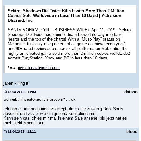
Sekiro: Shadows Die Twice Kills It with More Than 2 Million
Copies Sold Worldwide in Less Than 10 Days! | Activision
Blizzard, Inc.
SANTA MONICA, Calif.--(BUSINESS WIRE)--Apr. 11, 2019-- Sekiro:
Shadows Die Twice has shinobi-death-blowed its way into fans
hearts and the top of the charts! With a “Must-Play” status on
Metacritic that only one percent of all games achieve each year1
and 90+ rated review score across all platforms on Metacritic, the
highly-anticipated game sold more than 2 million copies worldwide2
across PlayStation, Xbox and PC in less than 10 days.
Link:
investor.activision.com
japan killing it!
daisho
12.04.2019 - 11:03
Schreibt "investor.activision.com" ... ok
Ich hab es mir noch nicht zugelegt, da es mir zuwenig Dark Souls
aussieht und zuviel wie ein generic Konsolengame.
Kann sein das ich es mir mal in einem Sale ansehe, bis jetzt hat es
mich nicht hingerissen.
blood
12.04.2019 - 12:11