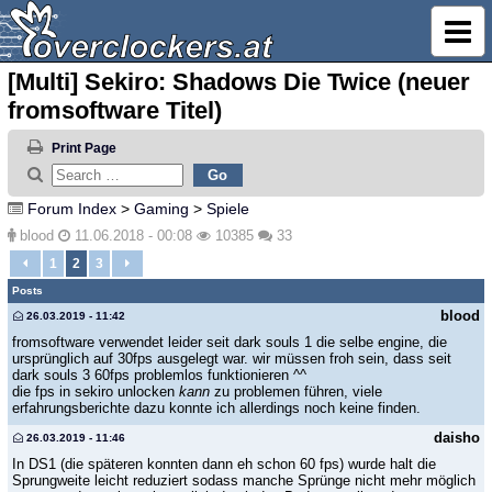
[Multi] Sekiro: Shadows Die Twice (neuer
fromsoftware Titel)
Print Page
Forum Index
>
Gaming
>
Spiele
blood
11.06.2018 - 00:08
10385
33
1
2
3
Posts
blood
26.03.2019 - 11:42
fromsoftware verwendet leider seit dark souls 1 die selbe engine, die
ursprünglich auf 30fps ausgelegt war. wir müssen froh sein, dass seit
dark souls 3 60fps problemlos funktionieren ^^
die fps in sekiro unlocken
kann
zu problemen führen, viele
erfahrungsberichte dazu konnte ich allerdings noch keine finden.
daisho
26.03.2019 - 11:46
In DS1 (die späteren konnten dann eh schon 60 fps) wurde halt die
Sprungweite leicht reduziert sodass manche Sprünge nicht mehr möglich