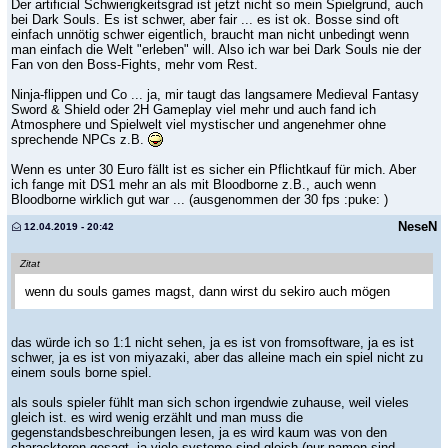
Der artificial Schwierigkeitsgrad ist jetzt nicht so mein Spielgrund, auch
bei Dark Souls. Es ist schwer, aber fair ... es ist ok. Bosse sind oft
einfach unnötig schwer eigentlich, braucht man nicht unbedingt wenn
man einfach die Welt "erleben" will. Also ich war bei Dark Souls nie der
Fan von den Boss-Fights, mehr vom Rest.
Ninja-flippen und Co ... ja, mir taugt das langsamere Medieval Fantasy
Sword & Shield oder 2H Gameplay viel mehr und auch fand ich
Atmosphere und Spielwelt viel mystischer und angenehmer ohne
sprechende NPCs z.B.
Wenn es unter 30 Euro fällt ist es sicher ein Pflichtkauf für mich. Aber
ich fange mit DS1 mehr an als mit Bloodborne z.B., auch wenn
Bloodborne wirklich gut war ... (ausgenommen der 30 fps :
puke: )
NeseN
12.04.2019 - 20:42
Zitat
wenn du souls games magst, dann wirst du sekiro auch mögen
das würde ich so 1:1 nicht sehen, ja es ist von fromsoftware, ja es ist
schwer, ja es ist von miyazaki, aber das alleine mach ein spiel nicht zu
einem souls borne spiel.
als souls spieler fühlt man sich schon irgendwie zuhause, weil vieles
gleich ist. es wird wenig erzählt und man muss die
gegenstandsbeschreibungen lesen, ja es wird kaum was von den
charackteren gesagt, ja viele systeme sind gleich (nur namen sind