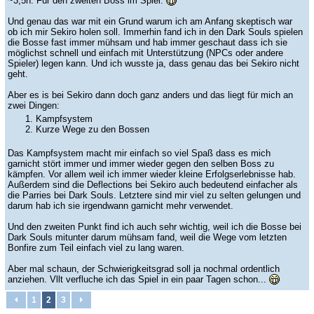
~3,5h. Für den zweiten Boss im Spiel.
Und genau das war mit ein Grund warum ich am Anfang skeptisch war
ob ich mir Sekiro holen soll. Immerhin fand ich in den Dark Souls spielen
die Bosse fast immer mühsam und hab immer geschaut dass ich sie
möglichst schnell und einfach mit Unterstützung (NPCs oder andere
Spieler) legen kann. Und ich wusste ja, dass genau das bei Sekiro nicht
geht.
Aber es is bei Sekiro dann doch ganz anders und das liegt für mich an
zwei Dingen:
Kampfsystem
Kurze Wege zu den Bossen
Das Kampfsystem macht mir einfach so viel Spaß dass es mich
garnicht stört immer und immer wieder gegen den selben Boss zu
kämpfen. Vor allem weil ich immer wieder kleine Erfolgserlebnisse hab.
Außerdem sind die Deflections bei Sekiro auch bedeutend einfacher als
die Parries bei Dark Souls. Letztere sind mir viel zu selten gelungen und
darum hab ich sie irgendwann garnicht mehr verwendet.
Und den zweiten Punkt find ich auch sehr wichtig, weil ich die Bosse bei
Dark Souls mitunter darum mühsam fand, weil die Wege vom letzten
Bonfire zum Teil einfach viel zu lang waren.
Aber mal schaun, der Schwierigkeitsgrad soll ja nochmal ordentlich
anziehen. Vllt verfluche ich das Spiel in ein paar Tagen schon...
1
2
3