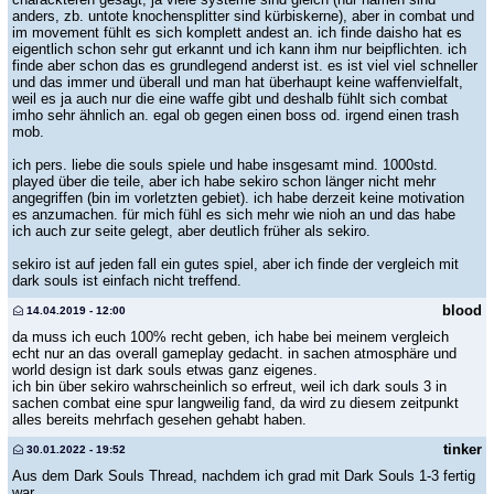
anders, zb. untote knochensplitter sind kürbiskerne), aber in combat und
im movement fühlt es sich komplett andest an. ich finde daisho hat es
eigentlich schon sehr gut erkannt und ich kann ihm nur beipflichten. ich
finde aber schon das es grundlegend anderst ist. es ist viel viel schneller
und das immer und überall und man hat überhaupt keine waffenvielfalt,
weil es ja auch nur die eine waffe gibt und deshalb fühlt sich combat
imho sehr ähnlich an. egal ob gegen einen boss od. irgend einen trash
mob.
ich pers. liebe die souls spiele und habe insgesamt mind. 1000std.
played über die teile, aber ich habe sekiro schon länger nicht mehr
angegriffen (bin im vorletzten gebiet). ich habe derzeit keine motivation
es anzumachen. für mich fühl es sich mehr wie nioh an und das habe
ich auch zur seite gelegt, aber deutlich früher als sekiro.
sekiro ist auf jeden fall ein gutes spiel, aber ich finde der vergleich mit
dark souls ist einfach nicht treffend.
blood
14.04.2019 - 12:00
da muss ich euch 100% recht geben, ich habe bei meinem vergleich
echt nur an das overall gameplay gedacht. in sachen atmosphäre und
world design ist dark souls etwas ganz eigenes.
ich bin über sekiro wahrscheinlich so erfreut, weil ich dark souls 3 in
sachen combat eine spur langweilig fand, da wird zu diesem zeitpunkt
alles bereits mehrfach gesehen gehabt haben.
tinker
30.01.2022 - 19:52
Aus dem Dark Souls Thread, nachdem ich grad mit Dark Souls 1-3 fertig
war