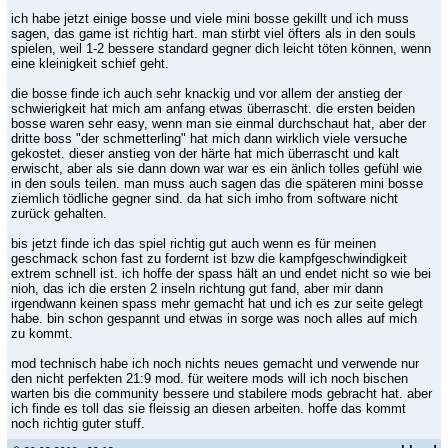
ich habe jetzt einige bosse und viele mini bosse gekillt und ich muss
sagen, das game ist richtig hart. man stirbt viel öfters als in den souls
spielen, weil 1-2 bessere standard gegner dich leicht töten können, wenn
eine kleinigkeit schief geht.
die bosse finde ich auch sehr knackig und vor allem der anstieg der
schwierigkeit hat mich am anfang etwas überrascht. die ersten beiden
bosse waren sehr easy, wenn man sie einmal durchschaut hat, aber der
dritte boss "der schmetterling" hat mich dann wirklich viele versuche
gekostet. dieser anstieg von der härte hat mich überrascht und kalt
erwischt, aber als sie dann down war war es ein änlich tolles gefühl wie
in den souls teilen. man muss auch sagen das die späteren mini bosse
ziemlich tödliche gegner sind. da hat sich imho from software nicht
zurück gehalten.
bis jetzt finde ich das spiel richtig gut auch wenn es für meinen
geschmack schon fast zu fordernt ist bzw die kampfgeschwindigkeit
extrem schnell ist. ich hoffe der spass hält an und endet nicht so wie bei
nioh, das ich die ersten 2 inseln richtung gut fand, aber mir dann
irgendwann keinen spass mehr gemacht hat und ich es zur seite gelegt
habe. bin schon gespannt und etwas in sorge was noch alles auf mich
zu kommt.
mod technisch habe ich noch nichts neues gemacht und verwende nur
den nicht perfekten 21:9 mod. für weitere mods will ich noch bischen
warten bis die community bessere und stabilere mods gebracht hat. aber
ich finde es toll das sie fleissig an diesen arbeiten. hoffe das kommt
noch richtig guter stuff.