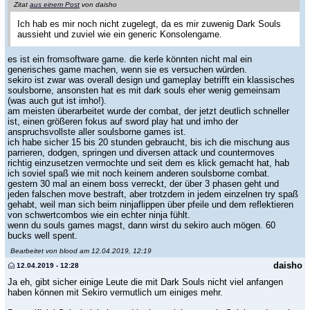
Zitat
aus einem Post
von daisho
Ich hab es mir noch nicht zugelegt, da es mir zuwenig Dark Souls
aussieht und zuviel wie ein generic Konsolengame.
es ist ein fromsoftware game. die kerle könnten nicht mal ein
generisches game machen, wenn sie es versuchen würden.
sekiro ist zwar was overall design und gameplay betrifft ein klassisches
soulsborne, ansonsten hat es mit dark souls eher wenig gemeinsam
(was auch gut ist imho!).
am meisten überarbeitet wurde der combat, der jetzt deutlich schneller
ist, einen größeren fokus auf sword play hat und imho der
anspruchsvollste aller soulsborne games ist.
ich habe sicher 15 bis 20 stunden gebraucht, bis ich die mischung aus
parrieren, dodgen, springen und diversen attack und countermoves
richtig einzusetzen vermochte und seit dem es klick gemacht hat, hab
ich soviel spaß wie mit noch keinem anderen soulsborne combat.
gestern 30 mal an einem boss verreckt, der über 3 phasen geht und
jeden falschen move bestraft, aber trotzdem in jedem einzelnen try spaß
gehabt, weil man sich beim ninjaflippen über pfeile und dem reflektieren
von schwertcombos wie ein echter ninja fühlt.
wenn du souls games magst, dann wirst du sekiro auch mögen. 60
bucks well spent.
Bearbeitet von blood am 12.04.2019, 12:19
daisho
12.04.2019 - 12:28
Ja eh, gibt sicher einige Leute die mit Dark Souls nicht viel anfangen
haben können mit Sekiro vermutlich um einiges mehr.