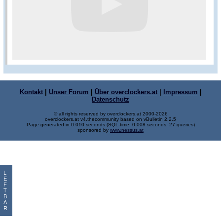
Kontakt
|
Unser Forum
|
Über overclockers.at
|
Impressum
|
Datenschutz
© all rights reserved by overclockers.at 2000-2026
overclockers.at v4.thecommunity based on vBulletin 2.2.5
Page generated in 0.010 seconds (SQL-time: 0.008 seconds, 27 queries)
sponsored by
www.nessus.at
L
E
F
T
B
A
R