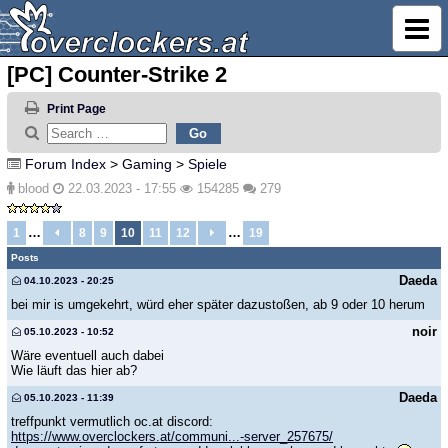
[PC] Counter-Strike 2
Print Page
Forum Index
>
Gaming
>
Spiele
blood
22.03.2023 - 17:55
154285
279
…
…
1
8
9
10
11
12
19
Posts
Daeda
04.10.2023 - 20:25
bei mir is umgekehrt, würd eher später dazustoßen, ab 9 oder 10 herum
noir
05.10.2023 - 10:52
Wäre eventuell auch dabei
Wie läuft das hier ab?
Daeda
05.10.2023 - 11:39
treffpunkt vermutlich oc.at discord:
https://www.overclockers.at/communi...-server_257675/