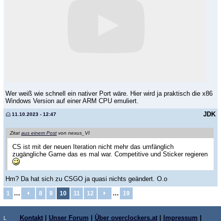
Wer weiß wie schnell ein nativer Port wäre. Hier wird ja praktisch die x86
Windows Version auf einer ARM CPU emuliert.
JDK
11.10.2023 - 12:47
Zitat
aus einem Post
von nexus_VI
CS ist mit der neuen Iteration nicht mehr das umfänglich
zugängliche Game das es mal war. Competitive und Sticker regieren
Hm? Da hat sich zu CSGO ja quasi nichts geändert. O.o
…
…
1
8
9
10
11
12
19
Kontakt
|
Unser Forum
|
Über overclockers.at
|
Impressum
|
L