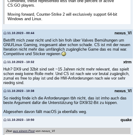
Combined, these represented less than one percent of active
CS:GO players.
Moving forward, Counter-Strike 2 will exclusively support 64-bit
Windows and Linux.
nexus_VI
11.10.2023 - 00:44
Betrifft mich zwar nicht und ich bin froh über Valves Bemühungen um
GNU/Linux Gaming, insgesamt aber schon schade. CS ist mit der neuen
Iteration nicht mehr das umfänglich zugängliche Game das es mal war.
Competitive und Sticker regieren
xtrm
11.10.2023 - 10:32
Huh? DX9 und 32bit sind seit ~15 Jahren nicht mehr relevant, das spielt
schon ewig keine Rolle mehr. Und CS ist nach wie vor brutal zugänglich,
zumal es free to play ist und die HW-Anforderungen nach wie vor sehr
niedrig sind.
nexus_VI
11.10.2023 - 10:38
So niedrig finde ich die Anforderungen tbh nicht, das ist imho auch das
beste Argument dafür die Unterstützung für DX9/32-Bit zu kippen.
Abgesehen davon fällt macOS ja ebenfalls weg.
quake
11.10.2023 - 10:50
Zitat
aus einem Post
von nexus_VI