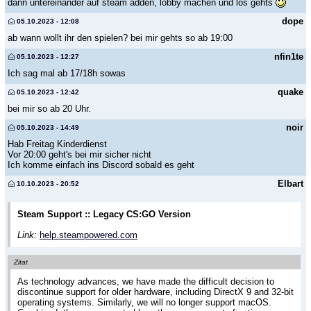
dann untereinander auf steam adden, lobby machen und los gehts
dope
05.10.2023 - 12:08
ab wann wollt ihr den spielen? bei mir gehts so ab 19:00
nfin1te
05.10.2023 - 12:27
Ich sag mal ab 17/18h sowas
quake
05.10.2023 - 12:42
bei mir so ab 20 Uhr.
noir
05.10.2023 - 14:49
Hab Freitag Kinderdienst
Vor 20:00 geht's bei mir sicher nicht
Ich komme einfach ins Discord sobald es geht
Elbart
10.10.2023 - 20:52
Steam Support :: Legacy CS:GO Version
Link:
help.steampowered.com
Zitat
As technology advances, we have made the difficult decision to
discontinue support for older hardware, including DirectX 9 and 32-bit
operating systems. Similarly, we will no longer support macOS.