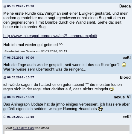
Daeda
05.05.2026 - 23:20
Meine erste Runde cs2/Wingman seit einer Ewigkeit gestartet, und mein
random gematchter mate sagt irgendwann er hat einen Bug mit dem er
den gegnerischen T mit Bombe durch die Wand sieht. Siehe da: seit
heute ein bekannter Bug:
http://www.talkesport.com/news/cs2/...camera-exploit/
Hab ich mal wieder gut getimed ^^
Bearbeitet von Daeda am 06.05.2026, 00:13
eeK!
06.05.2026 - 07:00
Hab die Tage auch wieder gespielt, seit wann ist das so Run'n'gun?!
War teilweise sehr überrascht was da reingeht...
blood
06.05.2026 - 15:57
ich würde sagen, du hattest einen guten abend ^^ die meisten leuten
regen sich in der regel eher darüber auf, dass nichts reingeht
nexus_VI
06.05.2026 - 15:59
Das Animgraph Update hat da jmho einiges verbessert, ich kassiere aber
gefühlt eigentlich seitdem weniger Running Headshots
eeK!
06.05.2026 - 16:15
Zitat
aus einem Post
von blood