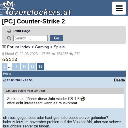
[PC] Counter-Strike 2
Print Page
Forum Index
>
Gaming
>
Spiele
blood
22.03.2023 - 17:55
154235
279
…
1
17
18
19
Posts
Daeda
19.03.2025 - 16:53
Zitat
aus einem Post
von Flint
Zocke seit Jänner diese Jahr wieder CS 1.6
wäre echt interessant wenn es rauskommt
uh nice. gegen bots oder hast gscheite public server gefunden?
habs zuletzt im november probiert auf der VulkanLAN, aber war schwer
brauchbare server zu finden.