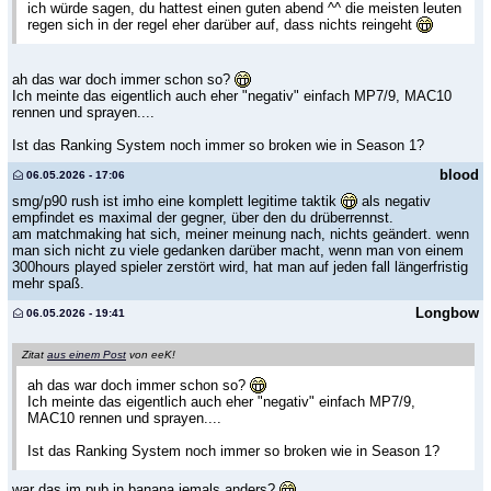
ich würde sagen, du hattest einen guten abend ^^ die meisten leuten
regen sich in der regel eher darüber auf, dass nichts reingeht
ah das war doch immer schon so?
Ich meinte das eigentlich auch eher "negativ" einfach MP7/9, MAC10
rennen und sprayen....
Ist das Ranking System noch immer so broken wie in Season 1?
blood
06.05.2026 - 17:06
smg/p90 rush ist imho eine komplett legitime taktik
als negativ
empfindet es maximal der gegner, über den du drüberrennst.
am matchmaking hat sich, meiner meinung nach, nichts geändert. wenn
man sich nicht zu viele gedanken darüber macht, wenn man von einem
300hours played spieler zerstört wird, hat man auf jeden fall längerfristig
mehr spaß.
Longbow
06.05.2026 - 19:41
Zitat
aus einem Post
von eeK!
ah das war doch immer schon so?
Ich meinte das eigentlich auch eher "negativ" einfach MP7/9,
MAC10 rennen und sprayen....
Ist das Ranking System noch immer so broken wie in Season 1?
war das im pub in banana jemals anders?