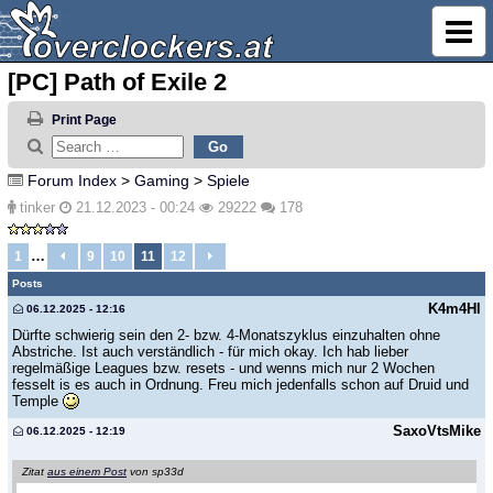
[PC] Path of Exile 2
Print Page
Forum Index
>
Gaming
>
Spiele
tinker
21.12.2023 - 00:24
29222
178
…
1
9
10
11
12
Posts
K4m4Hl
06.12.2025 - 12:16
Dürfte schwierig sein den 2- bzw. 4-Monatszyklus einzuhalten ohne
Abstriche. Ist auch verständlich - für mich okay. Ich hab lieber
regelmäßige Leagues bzw. resets - und wenns mich nur 2 Wochen
fesselt is es auch in Ordnung. Freu mich jedenfalls schon auf Druid und
Temple
SaxoVtsMike
06.12.2025 - 12:19
Zitat
aus einem Post
von sp33d