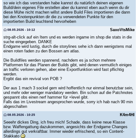
so wie ich das verstanden habe kannst du natürlich deinen eigenen
Build/dein eigenes File erstellen aber du kannst eben auch wenn du dir
diese Mühe nicht machen willst andere Build Files importieren die dann
bei den Knotenpunkten dir die zu verwendeten Punkte für den
importierten Build leuchtend hervorheben
SaxoVtsMike
08.05.2026 - 10:12
strg-alt-click auf ein Item und es werden ingame im shop die stats in die
suche eingegeben. DANKE
Endgame wird lustig, durch die storylines sehe ich dann wenigstens mal
einen roten faden zu den Bossen am atlas.
Die Buildfiles werden spannend, nachdem es ja schon mehrere
Platformen für das Planen der Builds gibt, wird denen vermutlich einiges
an traffic verloren gehen, aber eine Exportfunktion wird fast pflichtig
werden.
Ergibt das ein revival von POB ?
Der aus 1 mach 3 sockel gem wird hoffentlich nur einmal benutzbar sein,
und mehr oder weniger mandatory werden. Bin schon auf die Patchnotes
gespannt obs einen nerf hammer für +level gibt.
Falls das im Livestream angesprochen wurde, sorry ich hab nach 90 min
abgeschalten
K4m4Hl
08.05.2026 - 10:25
Seeehr dickes Ding, ich freu mich! Schade, dass keine neue Klasse
bzw. Waffengattung dazukommen, angesichts der Endgame Changes
allerdings gut verkraftbar. Immer wieder erfrischend, so ein Content-
Stakkato