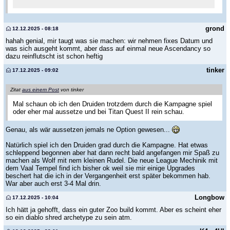
grond
12.12.2025 - 08:18
hahah genial, mir taugt was sie machen: wir nehmen fixes Datum und
was sich ausgeht kommt, aber dass auf einmal neue Ascendancy so
dazu reinflutscht ist schon heftig
tinker
17.12.2025 - 09:02
Zitat
aus einem Post
von tinker
Mal schaun ob ich den Druiden trotzdem durch die Kampagne spiel
oder eher mal aussetze und bei Titan Quest II rein schau.
Genau, als wär aussetzen jemals ne Option gewesen...
Natürlich spiel ich den Druiden grad durch die Kampagne. Hat etwas
schleppend begonnen aber hat dann recht bald angefangen mir Spaß zu
machen als Wolf mit nem kleinen Rudel. Die neue League Mechinik mit
dem Vaal Tempel find ich bisher ok weil sie mir einige Upgrades
beschert hat die ich in der Vergangenheit erst später bekommen hab.
War aber auch erst 3-4 Mal drin.
Longbow
17.12.2025 - 10:04
Ich hätt ja gehofft, dass ein guter Zoo build kommt. Aber es scheint eher
so ein diablo shred archetype zu sein atm.