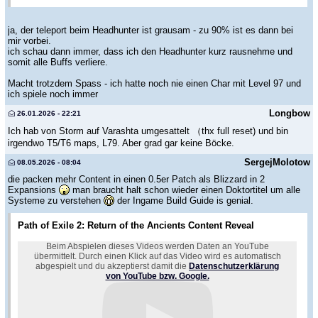
ja, der teleport beim Headhunter ist grausam - zu 90% ist es dann bei
mir vorbei.
ich schau dann immer, dass ich den Headhunter kurz rausnehme und
somit alle Buffs verliere.
Macht trotzdem Spass - ich hatte noch nie einen Char mit Level 97 und
ich spiele noch immer
Longbow
26.01.2026 - 22:21
Ich hab von Storm auf Varashta umgesattelt （thx full reset) und bin
irgendwo T5/T6 maps, L79. Aber grad gar keine Böcke.
SergejMolotow
08.05.2026 - 08:04
die packen mehr Content in einen 0.5er Patch als Blizzard in 2
Expansions
man braucht halt schon wieder einen Doktortitel um alle
Systeme zu verstehen
der Ingame Build Guide is genial.
Path of Exile 2: Return of the Ancients Content Reveal
Beim Abspielen dieses Videos werden Daten an YouTube
übermittelt. Durch einen Klick auf das Video wird es automatisch
abgespielt und du akzeptierst damit die
Datenschutzerklärung
von YouTube bzw. Google.