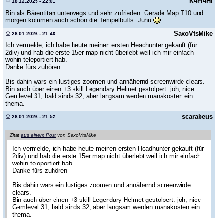
K4m4Hl
18.12.2025 - 22:01
Bin als Bärentitan unterwegs und sehr zufrieden. Gerade Map T10 und
morgen kommen auch schon die Tempelbuffs. Juhu
SaxoVtsMike
26.01.2026 - 21:48
Ich vermelde, ich habe heute meinen ersten Headhunter gekauft (für
2div) und hab die erste 15er map nicht überlebt weil ich mir einfach
wohin teleportiert hab.
Danke fürs zuhören
Bis dahin wars ein lustiges zoomen und annähernd screenwirde clears.
Bin auch über einen +3 skill Legendary Helmet gestolpert. jöh, nice
Gemlevel 31, bald sinds 32, aber langsam werden manakosten ein
thema.
scarabeus
26.01.2026 - 21:52
Zitat
aus einem Post
von SaxoVtsMike
Ich vermelde, ich habe heute meinen ersten Headhunter gekauft (für
2div) und hab die erste 15er map nicht überlebt weil ich mir einfach
wohin teleportiert hab.
Danke fürs zuhören
Bis dahin wars ein lustiges zoomen und annähernd screenwirde
clears.
Bin auch über einen +3 skill Legendary Helmet gestolpert. jöh, nice
Gemlevel 31, bald sinds 32, aber langsam werden manakosten ein
thema.