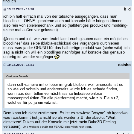
find ich
b_d
19.02.2009 - 14:20
ich bin halt einfach mal von der tatsache ausgegangen, dass man
bloodlines _OHNE_ probleme auch auf konsole hätte bringen können.
also rein von spielemechanik und so (halbfertiges produkt und modding-
szene mal außen vor gelassen).
@nesen und xxl: wer zum teufel lasst euch glauben dass ein mögliches
bloodlines² das selbe (blabla-)schicksal des vorgängers durchleben
muss. was ja der GRUND für das halbfertige produkt war (siehe wiki). ich
sag ja nicht ich will ein bloodlines nachfolger auf konsole das genauso
unfertig ist wie der vorgänger
³
daisho
19.02.2009 - 14:21
Zitat von NeseN
dann soll vampire imho lieber im grab bleiben. weil einerseits ist es
so wie xxl schreib und andererseits würde ich es schade finden,
wenn aus dem tollen vermächtniss so liebe/seelenlose
massenproduktion (für alle plattformen) macht, wie z.b. F.e.a.r.2,
welches für pc ja ein witz ist.
Dem kann ich nicht zustimmen. Es ist es sowieso "wayne" ob irgendwo
was rauskommt (ist ja nicht so als würden z.B. die absolut *Wort
einsetzen* Dukes auf der Konsole mir jetzt mein Duke3D-Feeling
versauen).
Und weiters gefällt mir FEAR2 eigentlich recht gut.