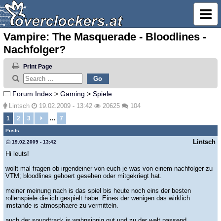
Vampire: The Masquerade - Bloodlines -
Nachfolger?
Print Page
Forum Index
>
Gaming
>
Spiele
Lintsch
19.02.2009 - 13:42
20625
104
…
1
2
3
7
Posts
Lintsch
19.02.2009 - 13:42
Hi leuts!
wollt mal fragen ob irgendeiner von euch je was von einem nachfolger zu
VTM; bloodlines gehoert gesehen oder mitgekriegt hat.
meiner meinung nach is das spiel bis heute noch eins der besten
rollenspiele die ich gespielt habe. Eines der wenigen das wirklich
imstande is atmosphaere zu vermitteln.
auch der soundtrack is wahnsinnig gut und zu der welt passend.