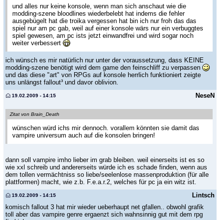
und alles nur keine konsole, wenn man sich anschaut wie die
modding-szene bloodlines wiederbelebt hat indems die fehler
ausgebügelt hat die troika vergessen hat bin ich nur froh das das
spiel nur am pc gab, weil auf einer konsole wärs nur ein verbuggtes
spiel gewesen, am pc ists jetzt einwandfrei und wird sogar noch
weiter verbessert
ich wünsch es mir natürlich nur unter der voraussetzung, dass KEINE
modding-szene benötigt wird dem game den feinschliff zu verpassen
und das diese "art" von RPGs auf konsole herrlich funktioniert zeigte
uns unlängst fallout³ und davor oblivion.
NeseN
19.02.2009 - 14:15
Zitat von Brain_Death
wünschen würd ichs mir dennoch. vorallem könnten sie damit das
vampire universum auch auf die konsolen bringen!
dann soll vampire imho lieber im grab bleiben. weil einerseits ist es so
wie xxl schreib und andererseits würde ich es schade finden, wenn aus
dem tollen vermächtniss so liebe/seelenlose massenproduktion (für alle
plattformen) macht, wie z.b. F.e.a.r.2, welches für pc ja ein witz ist.
Lintsch
19.02.2009 - 14:15
komisch fallout 3 hat mir wieder ueberhaupt net gfallen.. obwohl grafik
toll aber das vampire genre ergaenzt sich wahnsinnig gut mit dem rpg