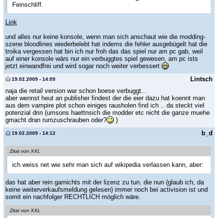
Feinschliff.
Link
und alles nur keine konsole, wenn man sich anschaut wie die modding-
szene bloodlines wiederbelebt hat indems die fehler ausgebügelt hat die
troika vergessen hat bin ich nur froh das das spiel nur am pc gab, weil
auf einer konsole wärs nur ein verbuggtes spiel gewesen, am pc ists
jetzt einwandfrei und wird sogar noch weiter verbessert
Lintsch
19.02.2009 - 14:09
naja die retail version war schon boese verbuggt...
aber wennst heut an publisher findest der die eier dazu hat koennt man
aus dem vampire plot schon einiges rausholen find ich .. da steckt viel
potenzial drin (umsons haettnsich die modder etc nicht die ganze muehe
gmacht dran rumzuschrauben oder?
)
b_d
19.02.2009 - 14:12
Zitat von XXL
ich weiss net wie sehr man sich auf wikipedia verlassen kann, aber:
das hat aber rein garnichts mit der lizenz zu tun. die nun (glaub ich, da
keine weiterverkaufsmeldung gelesen) immer noch bei activision ist und
somit ein nachfolger RECHTLICH möglich wäre.
Zitat von XXL