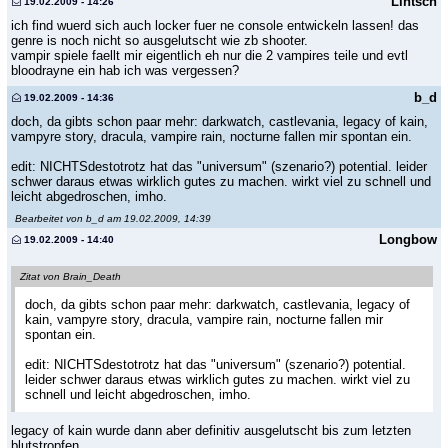
Lintsch
19.02.2009 - 14:26
ich find wuerd sich auch locker fuer ne console entwickeln lassen! das
genre is noch nicht so ausgelutscht wie zb shooter.
vampir spiele faellt mir eigentlich eh nur die 2 vampires teile und evtl
bloodrayne ein hab ich was vergessen?
b_d
19.02.2009 - 14:36
doch, da gibts schon paar mehr: darkwatch, castlevania, legacy of kain,
vampyre story, dracula, vampire rain, nocturne fallen mir spontan ein.
edit: NICHTSdestotrotz hat das "universum" (szenario?) potential. leider
schwer daraus etwas wirklich gutes zu machen. wirkt viel zu schnell und
leicht abgedroschen, imho.
Bearbeitet von b_d am 19.02.2009, 14:39
Longbow
19.02.2009 - 14:40
Zitat von Brain_Death
doch, da gibts schon paar mehr: darkwatch, castlevania, legacy of
kain, vampyre story, dracula, vampire rain, nocturne fallen mir
spontan ein.
edit: NICHTSdestotrotz hat das "universum" (szenario?) potential.
leider schwer daraus etwas wirklich gutes zu machen. wirkt viel zu
schnell und leicht abgedroschen, imho.
legacy of kain wurde dann aber definitiv ausgelutscht bis zum letzten
blutstropfen