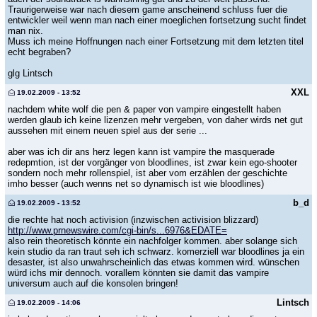
Traurigerweise war nach diesem game anscheinend schluss fuer die
entwickler weil wenn man nach einer moeglichen fortsetzung sucht findet
man nix.
Muss ich meine Hoffnungen nach einer Fortsetzung mit dem letzten titel
echt begraben?
glg Lintsch
XXL
19.02.2009 - 13:52
nachdem white wolf die pen & paper von vampire eingestellt haben
werden glaub ich keine lizenzen mehr vergeben, von daher wirds net gut
aussehen mit einem neuen spiel aus der serie ...
aber was ich dir ans herz legen kann ist vampire the masquerade
redepmtion, ist der vorgänger von bloodlines, ist zwar kein ego-shooter
sondern noch mehr rollenspiel, ist aber vom erzählen der geschichte
imho besser (auch wenns net so dynamisch ist wie bloodlines)
b_d
19.02.2009 - 13:52
die rechte hat noch activision (inzwischen activision blizzard)
http://www.prnewswire.com/cgi-bin/s...6976&EDATE=
also rein theoretisch könnte ein nachfolger kommen. aber solange sich
kein studio da ran traut seh ich schwarz. komerziell war bloodlines ja ein
desaster, ist also unwahrscheinlich das etwas kommen wird. wünschen
würd ichs mir dennoch. vorallem könnten sie damit das vampire
universum auch auf die konsolen bringen!
Lintsch
19.02.2009 - 14:06