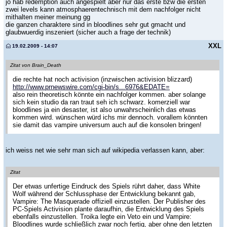
jo hab redemption auch angespielt aber nur das erste bzw die ersten
zwei levels kann atmosphaerentechnisch mit dem nachfolger nicht
mithalten meiner meinung gg
die ganzen charaktere sind in bloodlines sehr gut gmacht und
glaubwuerdig inszeniert (sicher auch a frage der technik)
XXL
19.02.2009 - 14:07
Zitat von Brain_Death
die rechte hat noch activision (inzwischen activision blizzard)
http://www.prnewswire.com/cgi-bin/s...6976&EDATE=
also rein theoretisch könnte ein nachfolger kommen. aber solange
sich kein studio da ran traut seh ich schwarz. komerziell war
bloodlines ja ein desaster, ist also unwahrscheinlich das etwas
kommen wird. wünschen würd ichs mir dennoch. vorallem könnten
sie damit das vampire universum auch auf die konsolen bringen!
ich weiss net wie sehr man sich auf wikipedia verlassen kann, aber:
Zitat
Der etwas unfertige Eindruck des Spiels rührt daher, dass White
Wolf während der Schlussphase der Entwicklung bekannt gab,
Vampire: The Masquerade offiziell einzustellen. Der Publisher des
PC-Spiels Activision plante daraufhin, die Entwicklung des Spiels
ebenfalls einzustellen. Troika legte ein Veto ein und Vampire:
Bloodlines wurde schließlich zwar noch fertig, aber ohne den letzten