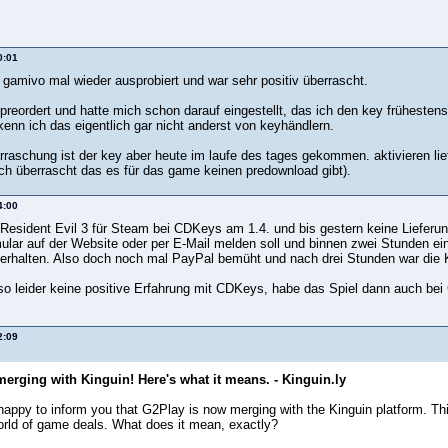
0:01
 gamivo mal wieder ausprobiert und war sehr positiv überrascht.
reordert und hatte mich schon darauf eingestellt, das ich den key frühestens 
kenn ich das eigentlich gar nicht anderst von keyhändlern.
rraschung ist der key aber heute im laufe des tages gekommen. aktivieren lief
ich überrascht das es für das game keinen predownload gibt).
4:00
 Resident Evil 3 für Steam bei CDKeys am 1.4. und bis gestern keine Lieferu
ular auf der Website oder per E-Mail melden soll und binnen zwei Stunden ei
 erhalten. Also doch noch mal PayPal bemüht und nach drei Stunden war die 
so leider keine positive Erfahrung mit CDKeys, habe das Spiel dann auch bei 
2:09
merging with Kinguin! Here's what it means. - Kinguin.ly
happy to inform you that G2Play is now merging with the Kinguin platform. T
rld of game deals. What does it mean, exactly?