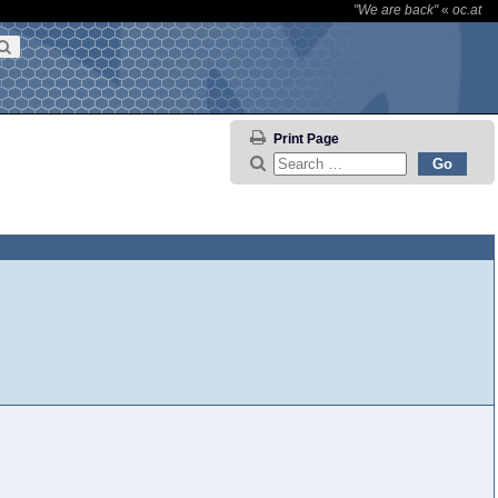
"We are back"
«
oc.at
Print Page