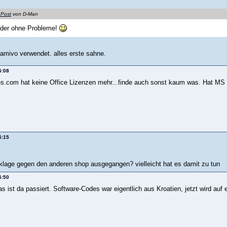
 Post
von D-Man
der ohne Probleme!
amivo verwendet. alles erste sahne.
5:08
s.com hat keine Office Lizenzen mehr...finde auch sonst kaum was. Hat MS da
5:15
e klage gegen den anderen shop ausgegangen? vielleicht hat es damit zu tun
5:50
s ist da passiert. Software-Codes war eigentlich aus Kroatien, jetzt wird au