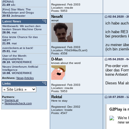
(RDNA4)
Registered: Feb 2003
21:49
s4c
Location: nrw.de
[Kino] Star Wars: The
Posts: 5953
Mandalorian and Grogu
20:53
Jedimaster
NeseN
02.04.2020 - 2
жеңкі
Latest News
ich habe auch
Wettbewerb: Wir suchen den
besten Steam Machine Clone
ich habe RE3 p
28.06.
mat
bei preorders 
Eine letzte Chance für das
WEP?
21.09.
mat
zu meiner übe
Registered: Feb 2003
overclockers.at is back!
(ich bin zieml
Location: Fl3d3rMau5LanI)
25.01.
mat
Posts: 4558
User of the Month:
D-Man
disposableHero
05.04.2020 - 0
28.10.
WONDERMIKE
knows about the word
Pre-order von
Neues Unterforum: Artificial
über das Form
Intelligence
10.08.
WONDERMIKE
keine Antwort
Archives:
News
Articles
Dieses Mal al
Links
Registered: Feb 2003
Location: nrw.de
Posts: 5953
Rektal
10.07.2020 - 1
Partners:
»
Gamers.at
Here to stay
»
Notebookcheck.com
Registered: Dec 2002
G2Play is 
Location: Inside
Posts: 4547
We're 
new wo