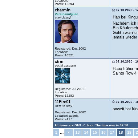
Location:
Posts: 12253
charmin
07.10.2020 - 1
Vereinsmitglied
Hab bei Kingui
stay classy!
Nachdem ich k
Ein Käufersch
Geht zwar nur
jemals wieder
Registered: Dec 2002
Location:
Posts: 16521
xtrm
07.10.2020 - 1
social assassin
Habe früher m
Saints Row 4 
Registered: Jul 2002
Location:
Posts: 12253
11Fire01
07.10.2020 - 1
Here to stay
soweit hat ki
Registered: Dec 2002
Location: austria
Posts: 2417
All times are GMT +1 hour. The time now is 07:50.
…
1
13
14
15
16
17
18
19
2