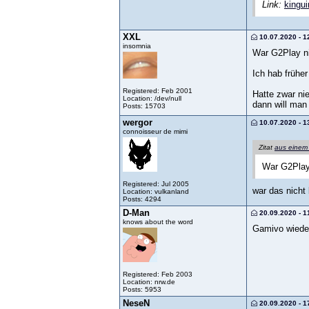
Link:
kingui
XXL
10.07.2020 - 1
insomnia
War G2Play ni
Ich hab früher
Registered: Feb 2001
Hatte zwar ni
Location: /dev/null
dann will man
Posts: 15703
wergor
10.07.2020 - 1
connoisseur de mimi
Zitat
aus einem
War G2Play 
Registered: Jul 2005
war das nicht 
Location: vulkanland
Posts: 4294
D-Man
20.09.2020 - 1
knows about the word
Gamivo wiede
Registered: Feb 2003
Location: nrw.de
Posts: 5953
NeseN
20.09.2020 - 1