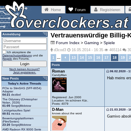
Home
Forum
Registrieren
Vertrauenswürdige Billig-
Anmeldung
Forum Index
>
Gaming
>
Spiele
d3cod3
16.05.2014 - 16:35
465114
3
Ich akzeptiere die
Datenschutzerklärung
und die
…
1
13
14
15
16
17
18
19
2
Regeln
des Forums.
Posts
Noch keinen Account?
Roman
06.02.2020 - 1
Jetzt registrieren.
CandyMan
Hab meins erst
New Posts
Today's Active Threads
PCIe to SlimSAS (SFF-8654)
Adapter
04:21
dezibel
Registered: Jun 2000
The Odyssey (Christopher
Location: Im schönen Kär..
Nolan, 2026)
Posts: 4079
01:05
SergejMolotow
D-Man
21.03.2020 - 1
Letztgekauftes Spiel
knows about the word
00:51
mr.nice.
Gamivo absolu
Bewertungsplattformen
(Film/Serien)
23:20
SergejMolotow
AMD Radeon RX 9000 Serie