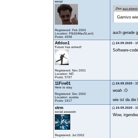
жеңкі
Zitat
aus einem
Gamivo wie
Registered: Feb 2003
auch gerade g
Location: Fl3d3rMau5LanI)
Posts: 4558
Athlon1
24.09.2020 - 1
Future has arrived!
Software-code
Registered: Nov 2001
Location: NÖ
Posts: 5767
11Fire01
24.09.2020 - 1
Here to stay
woah :O
Registered: Dec 2002
Location: austria
wie ist da di
Posts: 2417
xtrm
24.09.2020 - 1
social assassin
Wow, irgendwa
Registered: Jul 2002