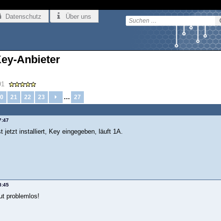
Datenschutz
Über uns
Key-Anbieter
91
…
0
21
22
23
27
7:47
 jetzt installiert, Key eingegeben, läuft 1A.
8:45
t problemlos!