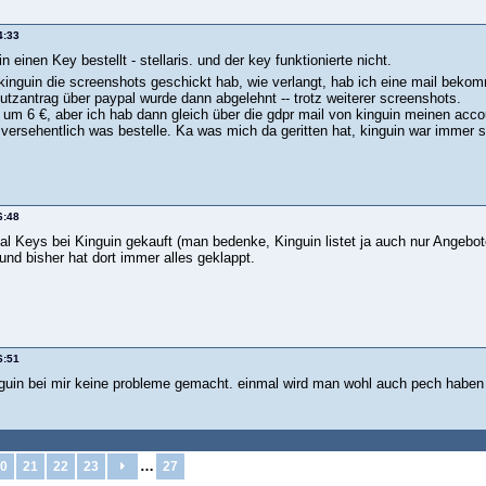
4:33
n einen Key bestellt - stellaris. und der key funktionierte nicht.
inguin die screenshots geschickt hab, wie verlangt, hab ich eine mail bekom
utzantrag über paypal wurde dann abgelehnt -- trotz weiterer screenshots.
 um 6 €, aber ich hab dann gleich über die gdpr mail von kinguin meinen acc
 versehentlich was bestelle. Ka was mich da geritten hat, kinguin war immer s
6:48
al Keys bei Kinguin gekauft (man bedenke, Kinguin listet ja auch nur Angebot
und bisher hat dort immer alles geklappt.
6:51
nguin bei mir keine probleme gemacht. einmal wird man wohl auch pech haben
…
0
21
22
23
27