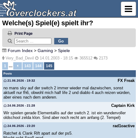
Welche(s) Spiel(e) spielt ihr?
Print Page
Forum Index
>
Gaming
>
Spiele
Very_Bad_Devil
14.01.2003 - 18:15
365512
2173
…
1
143
144
145
Posts
FX Freak
21.06.2026 - 19:32
no mans sky auf der switch 2 immer wieder mal dazwischen, sonst
aktuell nur fh6, obwohl mich half life 2 und diablo 4 auch reizen würden,
aber eines nach dem anderen.
Captain Kirk
24.06.2026 - 21:28
Wir spielen gerade Elementallis auf der switch 2. ist ein wundervoller
oldschool zelda klon. Sind aber noch recht am anfang (2. Tempel)
rad1oactive
24.06.2026 - 23:20
Ratchet & Clank Rift apart auf der ps5.
Macht echt Spaß grad.