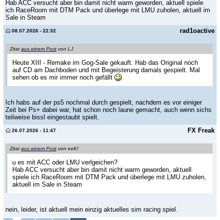
Hab ACC versucht aber bin damit nicht warm geworden, aktuell spiele
ich RaceRoom mit DTM Pack und überlege mit LMU zuholen, aktuell im
Sale in Steam
rad1oactive
08.07.2026 - 22:32
Zitat
aus einem Post
von LJ
Heute XIII - Remake im Gog-Sale gekauft. Hab das Original noch
auf CD am Dachboden und mit Begeisterung damals gespielt. Mal
sehen ob es mir immer noch gefällt
Ich habs auf der ps5 nochmal durch gespielt, nachdem es vor einiger
Zeit bei Ps+ dabei war, hat schon noch laune gemacht, auch wenn sichs
teilweise bissl eingestaubt spielt.
FX Freak
26.07.2026 - 11:47
Zitat
aus einem Post
von eeK!
u es mit ACC oder LMU verlgeichen?
Hab ACC versucht aber bin damit nicht warm geworden, aktuell
spiele ich RaceRoom mit DTM Pack und überlege mit LMU zuholen,
aktuell im Sale in Steam
nein, leider, ist aktuell mein einzig aktuelles sim racing spiel.