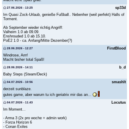
sp33d
27.06.2026 - 13:25
Im Quasi Zock-Urlaub, genieße Fußball.. Nebenher (weil perfekt) Halls of
Torment.
Ab September wieder richtig Angriff:
Valheim 1.0 ab 09.09.
Enshrouded 1.0 ab 15.10.
PoE2 1.0 - ca. Anfang/Mitte Dezember(?)
FirstBlood
28.06.2026 - 12:27
Windrose, Arrr!
Macht bisher total Spaß!
b_d
28.06.2026 - 14:11
Baby Steps (Steam/Deck)
smashIt
04.07.2026 - 10:56
derzeit sunblaze.
gutes game, aber warum tu ich geriatrix mir das an...
Locutus
04.07.2026 - 11:43
Im Moment...
- Arma 3 (2x pro woche + admin work)
- Forza Horizon 6
- Conan Exiles