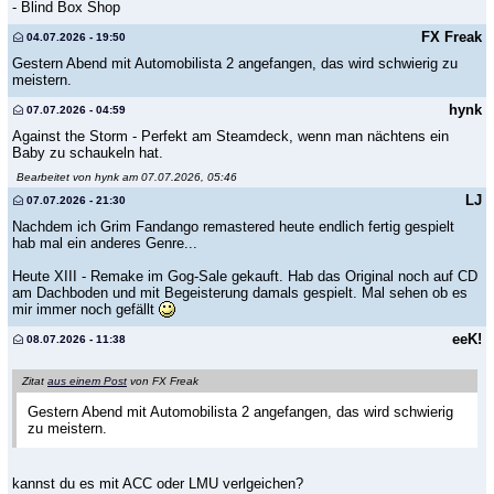
- Blind Box Shop
FX Freak
04.07.2026 - 19:50
Gestern Abend mit Automobilista 2 angefangen, das wird schwierig zu
meistern.
hynk
07.07.2026 - 04:59
Against the Storm - Perfekt am Steamdeck, wenn man nächtens ein
Baby zu schaukeln hat.
Bearbeitet von hynk am 07.07.2026, 05:46
LJ
07.07.2026 - 21:30
Nachdem ich Grim Fandango remastered heute endlich fertig gespielt
hab mal ein anderes Genre...
Heute XIII - Remake im Gog-Sale gekauft. Hab das Original noch auf CD
am Dachboden und mit Begeisterung damals gespielt. Mal sehen ob es
mir immer noch gefällt
eeK!
08.07.2026 - 11:38
Zitat
aus einem Post
von FX Freak
Gestern Abend mit Automobilista 2 angefangen, das wird schwierig
zu meistern.
kannst du es mit ACC oder LMU verlgeichen?