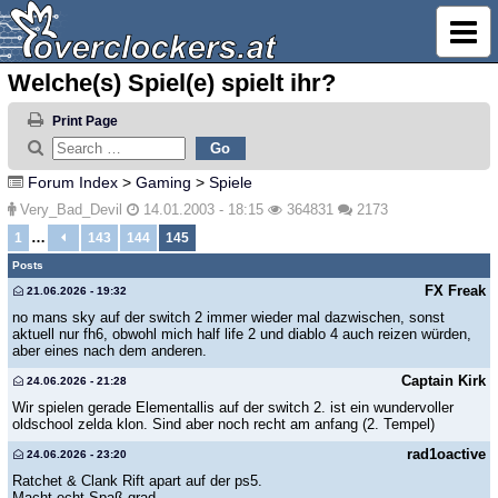
Welche(s) Spiel(e) spielt ihr?
Print Page
Forum Index
>
Gaming
>
Spiele
Very_Bad_Devil
14.01.2003 - 18:15
364831
2173
…
1
143
144
145
Posts
FX Freak
21.06.2026 - 19:32
no mans sky auf der switch 2 immer wieder mal dazwischen, sonst
aktuell nur fh6, obwohl mich half life 2 und diablo 4 auch reizen würden,
aber eines nach dem anderen.
Captain Kirk
24.06.2026 - 21:28
Wir spielen gerade Elementallis auf der switch 2. ist ein wundervoller
oldschool zelda klon. Sind aber noch recht am anfang (2. Tempel)
rad1oactive
24.06.2026 - 23:20
Ratchet & Clank Rift apart auf der ps5.
Macht echt Spaß grad.