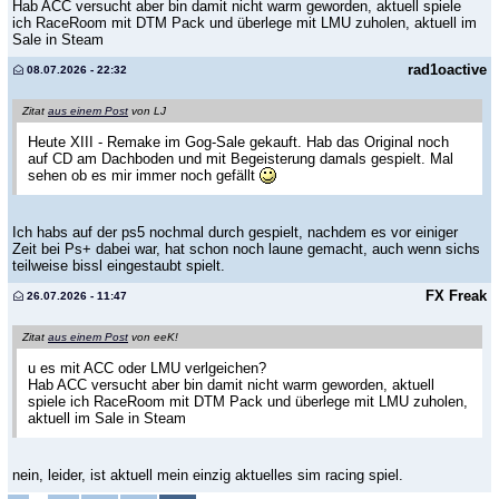
Hab ACC versucht aber bin damit nicht warm geworden, aktuell spiele
ich RaceRoom mit DTM Pack und überlege mit LMU zuholen, aktuell im
Sale in Steam
rad1oactive
08.07.2026 - 22:32
Zitat
aus einem Post
von LJ
Heute XIII - Remake im Gog-Sale gekauft. Hab das Original noch
auf CD am Dachboden und mit Begeisterung damals gespielt. Mal
sehen ob es mir immer noch gefällt
Ich habs auf der ps5 nochmal durch gespielt, nachdem es vor einiger
Zeit bei Ps+ dabei war, hat schon noch laune gemacht, auch wenn sichs
teilweise bissl eingestaubt spielt.
FX Freak
26.07.2026 - 11:47
Zitat
aus einem Post
von eeK!
u es mit ACC oder LMU verlgeichen?
Hab ACC versucht aber bin damit nicht warm geworden, aktuell
spiele ich RaceRoom mit DTM Pack und überlege mit LMU zuholen,
aktuell im Sale in Steam
nein, leider, ist aktuell mein einzig aktuelles sim racing spiel.