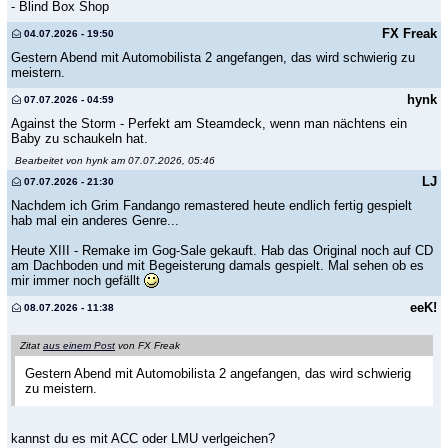
- Blind Box Shop
FX Freak
04.07.2026 - 19:50
Gestern Abend mit Automobilista 2 angefangen, das wird schwierig zu
meistern.
hynk
07.07.2026 - 04:59
Against the Storm - Perfekt am Steamdeck, wenn man nächtens ein
Baby zu schaukeln hat.
Bearbeitet von hynk am 07.07.2026, 05:46
LJ
07.07.2026 - 21:30
Nachdem ich Grim Fandango remastered heute endlich fertig gespielt
hab mal ein anderes Genre...
Heute XIII - Remake im Gog-Sale gekauft. Hab das Original noch auf CD
am Dachboden und mit Begeisterung damals gespielt. Mal sehen ob es
mir immer noch gefällt
eeK!
08.07.2026 - 11:38
Zitat
aus einem Post
von FX Freak
Gestern Abend mit Automobilista 2 angefangen, das wird schwierig
zu meistern.
kannst du es mit ACC oder LMU verlgeichen?