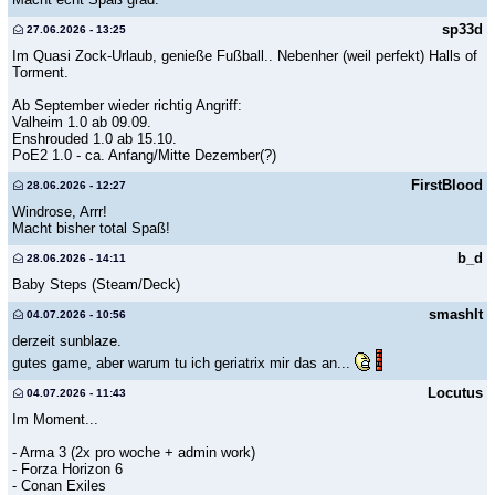
sp33d
27.06.2026 - 13:25
Im Quasi Zock-Urlaub, genieße Fußball.. Nebenher (weil perfekt) Halls of
Torment.
Ab September wieder richtig Angriff:
Valheim 1.0 ab 09.09.
Enshrouded 1.0 ab 15.10.
PoE2 1.0 - ca. Anfang/Mitte Dezember(?)
FirstBlood
28.06.2026 - 12:27
Windrose, Arrr!
Macht bisher total Spaß!
b_d
28.06.2026 - 14:11
Baby Steps (Steam/Deck)
smashIt
04.07.2026 - 10:56
derzeit sunblaze.
gutes game, aber warum tu ich geriatrix mir das an...
Locutus
04.07.2026 - 11:43
Im Moment...
- Arma 3 (2x pro woche + admin work)
- Forza Horizon 6
- Conan Exiles