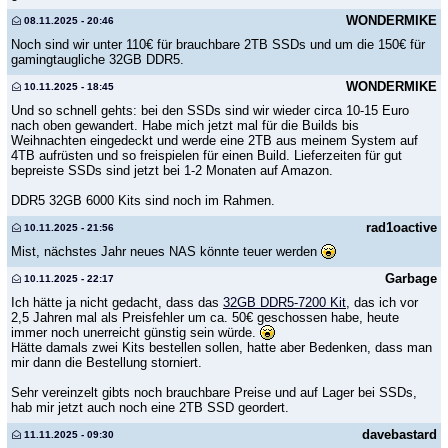
WONDERMIKE
08.11.2025 - 20:46
Noch sind wir unter 110€ für brauchbare 2TB SSDs und um die 150€ für
gamingtaugliche 32GB DDR5.
WONDERMIKE
10.11.2025 - 18:45
Und so schnell gehts: bei den SSDs sind wir wieder circa 10-15 Euro
nach oben gewandert. Habe mich jetzt mal für die Builds bis
Weihnachten eingedeckt und werde eine 2TB aus meinem System auf
4TB aufrüsten und so freispielen für einen Build. Lieferzeiten für gut
bepreiste SSDs sind jetzt bei 1-2 Monaten auf Amazon.
DDR5 32GB 6000 Kits sind noch im Rahmen.
rad1oactive
10.11.2025 - 21:56
Mist, nächstes Jahr neues NAS könnte teuer werden
Garbage
10.11.2025 - 22:17
Ich hätte ja nicht gedacht, dass das
32GB DDR5-7200 Kit
, das ich vor
2,5 Jahren mal als Preisfehler um ca. 50€ geschossen habe, heute
immer noch unerreicht günstig sein würde.
Hätte damals zwei Kits bestellen sollen, hatte aber Bedenken, dass man
mir dann die Bestellung storniert.
Sehr vereinzelt gibts noch brauchbare Preise und auf Lager bei SSDs,
hab mir jetzt auch noch eine 2TB SSD geordert.
davebastard
11.11.2025 - 09:30