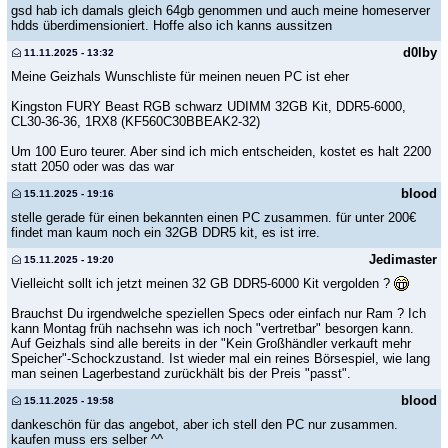
gsd hab ich damals gleich 64gb genommen und auch meine homeserver
hdds überdimensioniert. Hoffe also ich kanns aussitzen
d0lby
11.11.2025 - 13:32
Meine Geizhals Wunschliste für meinen neuen PC ist eher
Kingston FURY Beast RGB schwarz UDIMM 32GB Kit, DDR5-6000,
CL30-36-36, 1RX8 (KF560C30BBEAK2-32)
Um 100 Euro teurer. Aber sind ich mich entscheiden, kostet es halt 2200
statt 2050 oder was das war
blood
15.11.2025 - 19:16
stelle gerade für einen bekannten einen PC zusammen. für unter 200€
findet man kaum noch ein 32GB DDR5 kit, es ist irre.
Jedimaster
15.11.2025 - 19:20
Vielleicht sollt ich jetzt meinen 32 GB DDR5-6000 Kit vergolden ?
Brauchst Du irgendwelche speziellen Specs oder einfach nur Ram ? Ich
kann Montag früh nachsehn was ich noch "vertretbar" besorgen kann.
Auf Geizhals sind alle bereits in der "Kein Großhändler verkauft mehr
Speicher"-Schockzustand. Ist wieder mal ein reines Börsespiel, wie lang
man seinen Lagerbestand zurückhält bis der Preis "passt".
blood
15.11.2025 - 19:58
dankeschön für das angebot, aber ich stell den PC nur zusammen.
kaufen muss ers selber ^^