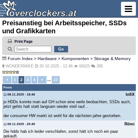
Preisanstieg bei Arbeitsspeicher, SSDs
und Grafikkarten
Print Page
Forum Index
>
Hardware
>
Komponenten
>
Storage & Memory
WONDERMIKE
30.10.2025 - 12:46
66625
395
…
1
2
3
4
27
Posts
InfiX
08.11.2025 - 18:46
jo HDDs konnte man auf GH schon eine weile beobachten, SSDs auch,
jetzt gehts halt statt langsam wieder steil rauf...
der consumer HW markt ist wohl für die nächsten jahre gestorben.
Römi
08.11.2025 - 20:40
Die hdds hab ich leider verschlafen, sonst hätt ich noch ein paar
gekauft.