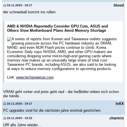
blood
18.11.2025 - 18:17
der schneeball kommt ins rollen:
AMD & NVIDIA Reportedly Consider GPU Cuts, ASUS and
Others Slow Motherboard Plans Amid Memory Shortage
A series of reports from Korean and Taiwanese outlets suggests
growing pressure across the PC hardware industry as DRAM,
NAND, and even NOR Flash prices continue to climb. Korea
Economic Daily says NVIDIA, AMD, and other GPU makers are
considering dropping some mid-to-high-end gaming cards where
memory now makes up an unusually large share of total cost.
Taiwanese PC brands, including ASUS, are also said to be looking
at ways to reduce memory configurations in upcoming products.
Link:
www.techpowerup.com
VRAM geht runter und preis geht rauf - die her$teller reiben sich schon
die hände.
InfiX
18.11.2025 - 19:17
PC upgrades sind für die nächsten jahre erstmal gestrichen.
charmin
18.11.2025 - 19:22
Ufff alle Jahre wieder....