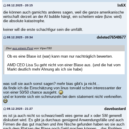
InfiX
08.12.2025 - 20:15
die können auch garnichts anderes sagen, weil die ganze amerikanische
wirtschaft derzeit an der AI bubble hängt, ein scheitern wäre (bzw. wird)
die absolute katastrophe.
keiner will die erste schachfigur sein die umfällt.
deleted76548677
08.12.2025 - 20:34
Zitat
aus einem Post
von Viper780
Ob es eine Blase ist (war) kann man nur nachträglich bewerten.
AMD CEO Lisa Su geht nicht von einer Blase aus. (und die hat vom
Markt deutlich mehr Ahnung als ich sie habe)
was soll sie auch sonst sagen? mehr bias gibt's ja nicht...
da finde ich die Einschätzung von linus torvald schon interessanter der
von einer 50/50 chance ausgeht.
und er konnte sich ein schmunzeln bei dem statement nicht verkneifen.
davebastard
08.12.2025 - 21:27
es ist ja auch nicht so schwarz/weiß wies gerne auf x oder SM generell
diskutiert wird. Es gibt ja durchaus genügend Anwendungsfälle und auch
Firmen die das gut machen und ihre Nische gefunden haben wo sie auch
nach dem Platzen der Blase noch Geld machen können....das Problem