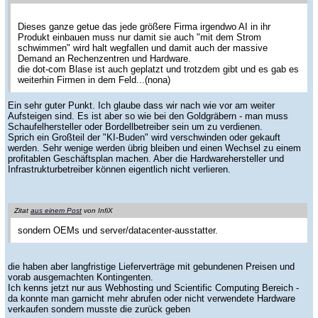
Dieses ganze getue das jede größere Firma irgendwo AI in ihr
Produkt einbauen muss nur damit sie auch "mit dem Strom
schwimmen" wird halt wegfallen und damit auch der massive
Demand an Rechenzentren und Hardware.
die dot-com Blase ist auch geplatzt und trotzdem gibt und es gab es
weiterhin Firmen in dem Feld...(nona)
Ein sehr guter Punkt. Ich glaube dass wir nach wie vor am weiter
Aufsteigen sind. Es ist aber so wie bei den Goldgräbern - man muss
Schaufelhersteller oder Bordellbetreiber sein um zu verdienen.
Sprich ein Großteil der "KI-Buden" wird verschwinden oder gekauft
werden. Sehr wenige werden übrig bleiben und einen Wechsel zu einem
profitablen Geschäftsplan machen. Aber die Hardwarehersteller und
Infrastrukturbetreiber können eigentlich nicht verlieren.
Zitat
aus einem Post
von InfiX
sondern OEMs und server/datacenter-ausstatter.
die haben aber langfristige Lieferverträge mit gebundenen Preisen und
vorab ausgemachten Kontingenten.
Ich kenns jetzt nur aus Webhosting und Scientific Computing Bereich -
da konnte man garnicht mehr abrufen oder nicht verwendete Hardware
verkaufen sondern musste die zurück geben