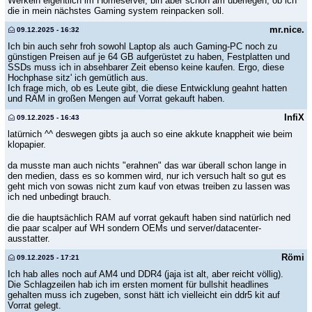
Werkeln eigentlich im Homeserver, bin aber schon am überlegen, ob ich
die in mein nächstes Gaming system reinpacken soll.
mr.nice.
09.12.2025 - 16:32
Ich bin auch sehr froh sowohl Laptop als auch Gaming-PC noch zu
günstigen Preisen auf je 64 GB aufgerüstet zu haben, Festplatten und
SSDs muss ich in absehbarer Zeit ebenso keine kaufen. Ergo, diese
Hochphase sitz' ich gemütlich aus.
Ich frage mich, ob es Leute gibt, die diese Entwicklung geahnt hatten
und RAM in großen Mengen auf Vorrat gekauft haben.
InfiX
09.12.2025 - 16:43
latürnich ^^ deswegen gibts ja auch so eine akkute knappheit wie beim
klopapier.
da musste man auch nichts "erahnen" das war überall schon lange in
den medien, dass es so kommen wird, nur ich versuch halt so gut es
geht mich von sowas nicht zum kauf von etwas treiben zu lassen was
ich ned unbedingt brauch.
die die hauptsächlich RAM auf vorrat gekauft haben sind natürlich ned
die paar scalper auf WH sondern OEMs und server/datacenter-
ausstatter.
Römi
09.12.2025 - 17:21
Ich hab alles noch auf AM4 und DDR4 (jaja ist alt, aber reicht völlig).
Die Schlagzeilen hab ich im ersten moment für bullshit headlines
gehalten muss ich zugeben, sonst hätt ich vielleicht ein ddr5 kit auf
Vorrat gelegt.