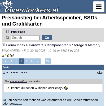
Preisanstieg bei Arbeitsspeicher, SSDs
und Grafikkarten
Print Page
Forum Index
>
Hardware
>
Komponenten
>
Storage & Memory
WONDERMIKE
30.10.2025 - 12:46
66608
395
…
4
5
6
7
8
27
Posts
sLy-
08.12.2025 - 16:02
Zitat
aus einem Post
von daisho
Ja, kennst du schon willhaben oder ebay?
Jo, ich dachte halt mehr an was ernsthafter es wie Server refurbished
oder sowas....