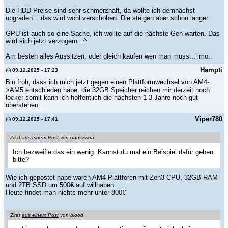
Die HDD Preise sind sehr schmerzhaft, da wollte ich demnächst
upgraden... das wird wohl verschoben. Die steigen aber schon länger.
GPU ist auch so eine Sache, ich wollte auf die nächste Gen warten. Das
wird sich jetzt verzögern...^
Am besten alles Aussitzen, oder gleich kaufen wen man muss... imo.
Hampti
09.12.2025 - 17:23
Bin froh, dass ich mich jetzt gegen einen Plattformwechsel von AM4-
>AM5 entschieden habe. die 32GB Speicher reichen mir derzeit noch
locker somit kann ich hoffentlich die nächsten 1-3 Jahre noch gut
überstehen.
Viper780
09.12.2025 - 17:41
Zitat
aus einem Post
von oanszwoa
Ich bezweifle das ein wenig. Kannst du mal ein Beispiel dafür geben
bitte?
Wie ich gepostet habe waren AM4 Plattforen mit Zen3 CPU, 32GB RAM
und 2TB SSD um 500€ auf willhaben.
Heute findet man nichts mehr unter 800€
Zitat
aus einem Post
von blood