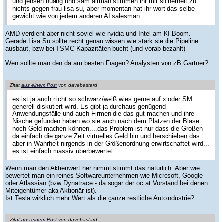
und jensen huang und sam altman stimmen ihr mit sicherheit zu.
nichts gegen frau lisa su, aber momentan hat ihr wort das selbe
gewicht wie von jedem anderen AI salesman.
AMD verdient aber nicht soviel wie nvidia und Intel am KI Boom.
Gerade Lisa Su sollte recht genau wissen wie stark sie die Pipeline
ausbaut, bzw bei TSMC Kapazitäten bucht (und vorab bezahlt)
Wen sollte man den da am besten Fragen? Analysten von zB Gartner?
Zitat
aus einem Post
von davebastard
es ist ja auch nicht so schwarz/weiß wies gerne auf x oder SM
generell diskutiert wird. Es gibt ja durchaus genügend
Anwendungsfälle und auch Firmen die das gut machen und ihre
Nische gefunden haben wo sie auch nach dem Platzen der Blase
noch Geld machen können....das Problem ist nur dass die Großen
da einfach die ganze Zeit virtuelles Geld hin und herschieben das
aber in Wahrheit nirgends in der Größenordnung erwirtschaftet wird...
es ist einfach massiv überbewertet.
Wenn man den Aktienwert her nimmt stimmt das natürlich. Aber wie
bewertet man ein reines Softwareunternehmen wie Microsoft, Google
oder Atlassian (bzw Dynatrace - da sogar der oc.at Vorstand bei denen
Miteigentümer aka Aktionär ist).
Ist Tesla wirklich mehr Wert als die ganze restliche Autoindustrie?
Zitat
aus einem Post
von davebastard