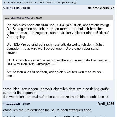
Bearbeitet von Viper780 am 09.12.2025, 19:42
(Fehlende])
deleted76548677
09.12.2025 - 18:30
Zitat
aus einem Post
von Römi
Ich hab alles noch auf AM4 und DDR4 (jaja ist alt, aber reicht völlig).
Die Schlagzeilen hab ich im ersten moment für bullshit headlines
gehalten muss ich zugeben, sonst hätt ich vielleicht ein ddr5 kit auf
Vorrat gelegt.
Die HDD Preise sind sehr schmerzhaft, da wollte ich demnächst
upgraden... das wird wohl verschoben. Die steigen aber schon
länger.
GPU ist auch so eine Sache, ich wollte auf die nächste Gen warten.
Das wird sich jetzt verzögern...^
Am besten alles Aussitzen, oder gleich kaufen wen man muss...
imo.
same. bissl sozusagen. ich wollt eigentlich dem sys eine richtig große
platte für linux gönnen.
das werde ich jetzt mal auf unbestimmte zeit nach hinten schieben. :/
ferdl_8086
10.12.2025 - 15:30
Wobei ich die Steigerungen bei SSDs noch erträglich finde.