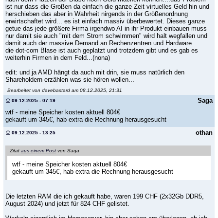
ist nur dass die Großen da einfach die ganze Zeit virtuelles Geld hin und
herschieben das aber in Wahrheit nirgends in der Größenordnung
erwirtschaftet wird... es ist einfach massiv überbewertet. Dieses ganze
getue das jede größere Firma irgendwo AI in ihr Produkt einbauen muss
nur damit sie auch "mit dem Strom schwimmen" wird halt wegfallen und
damit auch der massive Demand an Rechenzentren und Hardware.
die dot-com Blase ist auch geplatzt und trotzdem gibt und es gab es
weiterhin Firmen in dem Feld...(nona)
edit: und ja AMD hängt da auch mit drin, sie muss natürlich den
Shareholdern erzählen was sie hören wollen...
Bearbeitet von davebastard am 08.12.2025, 21:31
Saga
09.12.2025 - 07:19
wtf - meine Speicher kosten aktuell 804€
gekauft um 345€, hab extra die Rechnung herausgesucht
othan
09.12.2025 - 13:25
Zitat
aus einem Post
von Saga
wtf - meine Speicher kosten aktuell 804€
gekauft um 345€, hab extra die Rechnung herausgesucht
Die letzten RAM die ich gekauft habe, waren 199 CHF (2x32Gb DDR5,
August 2024) und jetzt für 824 CHF gelistet.