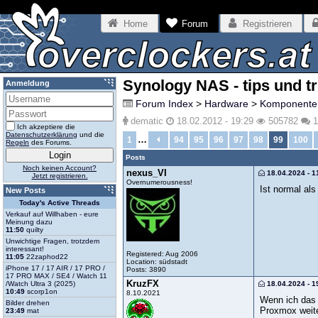
Home
Forum
Registrieren
Synology NAS - tips und t
Anmeldung
Forum Index
>
Hardware
>
Komponente
dematic
18.02.2012 - 19:29
505782
1
Ich akzeptiere die
Datenschutzerklärung
und die
…
1
94
95
96
97
98
99
100
Regeln
des Forums.
Posts
Noch keinen Account?
nexus_VI
18.04.2024 - 1
Jetzt registrieren.
Overnumerousness!
Ist normal als
New Posts
Today's Active Threads
Verkauf auf Willhaben - eure
Meinung dazu
11:50
quilty
Unwichtige Fragen, trotzdem
interessant!
Registered: Aug 2006
11:05
22zaphod22
Location: südstadt
iPhone 17 / 17 AIR / 17 PRO /
Posts: 3890
17 PRO MAX / SE4 / Watch 11
KruzFX
18.04.2024 - 1
/Watch Ultra 3 (2025)
10:49
scorp1on
8.10.2021
Wenn ich das 
Bilder drehen
Proxmox weit
23:49
mat