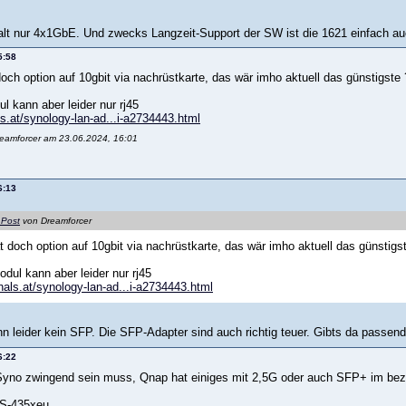
lt nur 4x1GbE. Und zwecks Langzeit-Support der SW ist die 1621 einfach auc
5:58
och option auf 10gbit via nachrüstkarte, das wär imho aktuell das günstigste 
l kann aber leider nur rj45
ls.at/synology-lan-ad...i-a2734443.html
reamforcer am 23.06.2024, 16:01
6:13
 Post
von Dreamforcer
t doch option auf 10gbit via nachrüstkarte, das wär imho aktuell das günstigs
dul kann aber leider nur rj45
zhals.at/synology-lan-ad...i-a2734443.html
nn leider kein SFP. Die SFP-Adapter sind auch richtig teuer. Gibts da passe
6:22
yno zwingend sein muss, Qnap hat einiges mit 2,5G oder auch SFP+ im bez
TS-435xeu