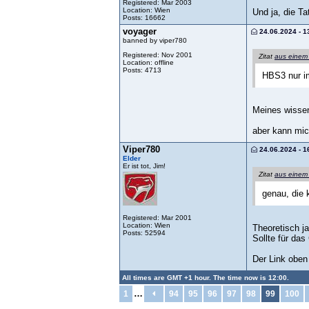
Registered: Mar 2003
Location: Wien
Und ja, die Ta
Posts: 16662
voyager
24.06.2024 - 1
banned by viper780
Registered: Nov 2001
Zitat
aus einem
Location: offline
Posts: 4713
HBS3 nur i
Meines wissen
aber kann mic
Viper780
24.06.2024 - 1
Elder
Er ist tot, Jim!
Zitat
aus einem
genau, die 
Registered: Mar 2001
Location: Wien
Theoretisch j
Posts: 52594
Sollte für das
Der Link oben
All times are GMT +1 hour. The time now is 12:00.
…
1
94
95
96
97
98
99
100