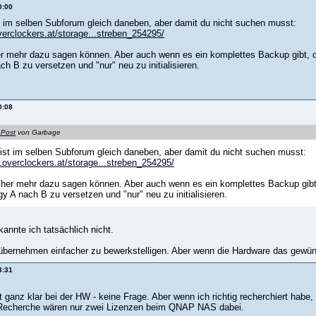
0:00
t im selben Subforum gleich daneben, aber damit du nicht suchen musst:
verclockers.at/storage...streben_254295/
er mehr dazu sagen können. Aber auch wenn es ein komplettes Backup gibt, d
h B zu versetzen und "nur" neu zu initialisieren.
0:08
 Post
von Garbage
ist im selben Subforum gleich daneben, aber damit du nicht suchen musst:
.overclockers.at/storage...streben_254295/
cher mehr dazu sagen können. Aber auch wenn es ein komplettes Backup gibt,
y A nach B zu versetzen und "nur" neu zu initialisieren.
kannte ich tatsächlich nicht.
 n übernehmen einfacher zu bewerkstelligen. Aber wenn die Hardware das gewün
3:31
ganz klar bei der HW - keine Frage. Aber wenn ich richtig recherchiert habe,
 Recherche wären nur zwei Lizenzen beim QNAP NAS dabei.