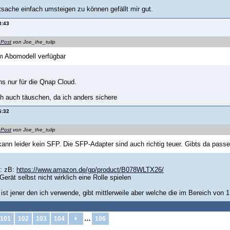
tsache einfach umsteigen zu können gefällt mir gut.
3:43
 Post
von Joe_the_tulip
m Abomodell verfügbar
s nur für die Qnap Cloud.
h auch täuschen, da ich anders sichere
6:32
 Post
von Joe_the_tulip
kann leider kein SFP. Die SFP-Adapter sind auch richtig teuer. Gibts da pas
a: zB:
https://www.amazon.de/gp/product/B078WLTX26/
 Gerät selbst nicht wirklich eine Rolle spielen
 ist jener den ich verwende, gibt mittlerweile aber welche die im Bereich vo
…
101
102
103
104
106