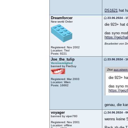
DS1621
hat ha
Dreamforcer
23.06.2024 - 1
New world Order
die 923+ hat d
das syno modu
https://geizha
Bearbeitet von D
Registered: Nov 2002
Location: Tirol
Posts: 9221
Joe_the_tulip
23.06.2024 - 1
Vereinsmitglied
banned by FireGuy
Zitat
aus einem
die 923+ ha
Registered: Mar 2003
Location: Wien
Posts: 16662
das syno mo
https://gei
genau, die ka
voyager
24.06.2024 - 0
banned by viper780
wenns keine S
Registered: Nov 2001
Location: offline
Rack zb die 