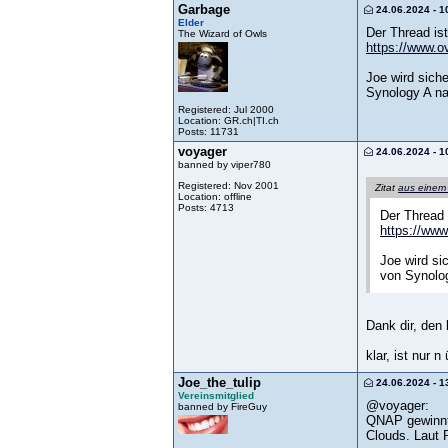
Garbage
24.06.2024 - 1
Elder
Der Thread is
The Wizard of Owls
https://www.o
Joe wird sich
Synology A nac
Registered: Jul 2000
Location: GR.ch|TI.ch
Posts: 11731
voyager
24.06.2024 - 1
banned by viper780
Registered: Nov 2001
Zitat
aus einem
Location: offline
Posts: 4713
Der Thread 
https://www
Joe wird si
von Synolog
Dank dir, den 
klar, ist nur
Joe_the_tulip
24.06.2024 - 1
Vereinsmitglied
@voyager:
banned by FireGuy
QNAP gewinnt 
Clouds. Laut