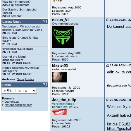
Was hört ihr gerade?
23:32
questionmarc
Registered: Aug 2005
Der Gaming-Schnäppchen-
Location: ZDR
Thread
Posts: 2315
23:25
smashIt
nexus_VI
18.04.2024 - 2
Latest News
Overnumerousness!
Du kannst auch
Wettbewerb: Wir suchen den
besten Steam Machine Clone
28.06.
mat
Eine letzte Chance für das
WEP?
21.09.
mat
overclockers.at is back!
25.01.
mat
Registered: Aug 2006
Location: südstadt
User of the Month:
Posts: 3890
disposableHero
28.10.
WONDERMIKE
Master99
19.06.2024 - 1
Neues Unterforum: Artificial
verträumter realist
Intelligence
edit: ok its
10.08.
WONDERMIKE
Archives:
News
Articles
Links
Bearbeitet von M
Registered: Jul 2001
Location: vie/grz
Posts: 12911
Partners:
Joe_the_tulip
23.06.2024 - 1
»
Gamers.at
Vereinsmitglied
»
Notebookcheck.com
Welches Synol
banned by FireGuy
Aktuell hab i
Registered: Mar 2003
Location: Wien
Ist die DS1823
Posts: 16662
https://geizha