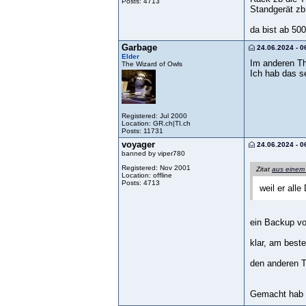
Posts: 4713
Standgerät zb
da bist ab 50
Garbage
24.06.2024 - 0
Elder
Im anderen Th
The Wizard of Owls
Ich hab das s
Registered: Jul 2000
Location: GR.ch|TI.ch
Posts: 11731
voyager
24.06.2024 - 0
banned by viper780
Registered: Nov 2001
Zitat
aus einem
Location: offline
Posts: 4713
weil er all
ein Backup v
klar, am best
den anderen T
Gemacht hab i