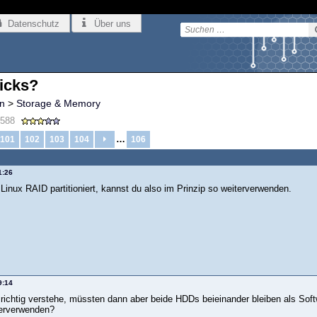
Datenschutz
Über uns
ricks?
n
>
Storage & Memory
588
…
101
102
103
104
106
1:26
 Linux RAID partitioniert, kannst du also im Prinzip so weiterverwenden.
9:14
richtig verstehe, müssten dann aber beide HDDs beieinander bleiben als So
erverwenden?