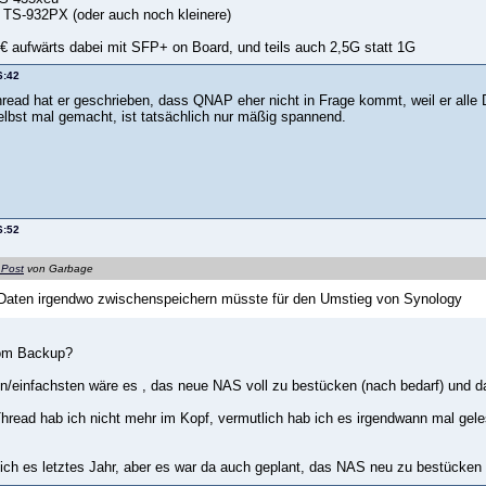
 TS-932PX (oder auch noch kleinere)
0€ aufwärts dabei mit SFP+ on Board, und teils auch 2,5G statt 1G
6:42
read hat er geschrieben, dass QNAP eher nicht in Frage kommt, weil er all
elbst mal gemacht, ist tatsächlich nur mäßig spannend.
6:52
 Post
von Garbage
e Daten irgendwo zwischenspeichern müsste für den Umstieg von Synology
om Backup?
en/einfachsten wäre es , das neue NAS voll zu bestücken (nach bedarf) und d
hread hab ich nicht mehr im Kopf, vermutlich hab ich es irgendwann mal gel
ch es letztes Jahr, aber es war da auch geplant, das NAS neu zu bestücken 