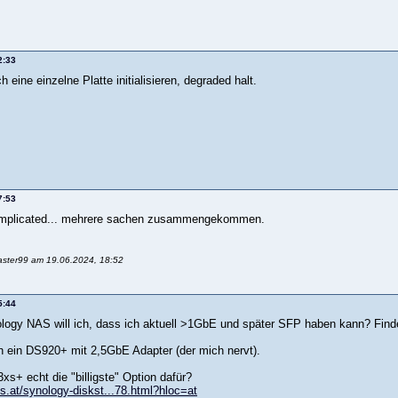
2:33
 eine einzelne Platte initialisieren, degraded halt.
7:53
 complicated... mehrere sachen zusammengekommen.
aster99 am 19.06.2024, 18:52
5:44
ogy NAS will ich, dass ich aktuell >1GbE und später SFP haben kann? Find
ch ein DS920+ mit 2,5GbE Adapter (der mich nervt).
xs+ echt die "billigste" Option dafür?
ls.at/synology-diskst...78.html?hloc=at