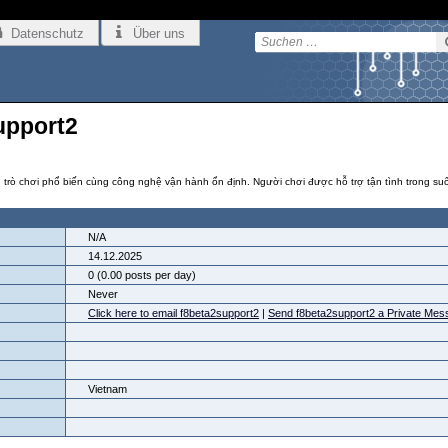
Datenschutz
Über uns
support2
 trò chơi phổ biến cùng công nghệ vận hành ổn định. Người chơi được hỗ trợ tận tình trong suốt
N/A
14.12.2025
0 (0.00 posts per day)
Never
Click here to email f8beta2support2
|
Send f8beta2support2 a Private Mes
Vietnam