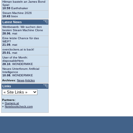
Hitman basteln an James Bond
Spiel
10:59
Earthshaker
Steam Machine 2026
10:43
bsox
Latest News
Wettbewerb: Wir suchen den
besten Steam Machine Clone
28.06.
mat
Eine letzte Chance für das
WEP?
21.09.
mat
overclockers.at is back!
25.01.
mat
User of the Month:
disposableHero
28.10.
WONDERMIKE
Neues Unterforum: Artificial
Intelligence
10.08.
WONDERMIKE
Archives:
News
Articles
Links
Partners:
»
Gamers.at
»
Notebookcheck.com