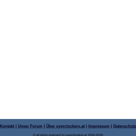
Kontakt
|
Unser Forum
|
Über overclockers.at
|
Impressum
|
Datenschut
© all rights reserved by overclockers.at 2000-2026