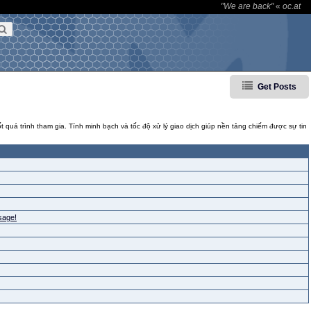
"We are back"
«
oc.at
Get Posts
 quá trình tham gia. Tính minh bạch và tốc độ xử lý giao dịch giúp nền tảng chiếm được sự tin
sage!