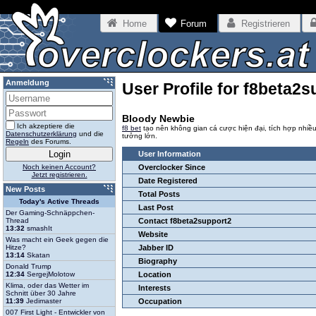
Home
Forum
Registrieren
Anmeldung
User Profile for f8beta2
Bloody Newbie
Ich akzeptiere die
f8 bet
tạo nên không gian cá cược hiện đại, tích hợp nhiều
Datenschutzerklärung
und die
tưởng lớn.
Regeln
des Forums.
User Information
Noch keinen Account?
Overclocker Since
Jetzt registrieren.
Date Registered
New Posts
Total Posts
Today's Active Threads
Last Post
Der Gaming-Schnäppchen-
Thread
Contact f8beta2support2
13:32
smashIt
Website
Was macht ein Geek gegen die
Hitze?
Jabber ID
13:14
Skatan
Biography
Donald Trump
12:34
SergejMolotow
Location
Klima, oder das Wetter im
Interests
Schnitt über 30 Jahre
11:39
Jedimaster
Occupation
007 First Light - Entwickler von