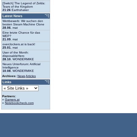
[Switch] The Legend of Zelda:
Tears of the Kingdom
21:26
Earthshaker
Latest News
Wettbewerb: Wir suchen den
besten Steam Machine Clone
28.06.
mat
Eine letzte Chance für das
WEP?
21.09.
mat
overclockers.at is back!
25.01.
mat
User of the Month:
disposableHero
28.10.
WONDERMIKE
Neues Unterforum: Artificial
Intelligence
10.08.
WONDERMIKE
Archives:
News
Articles
Links
Partners:
»
Gamers.at
»
Notebookcheck.com