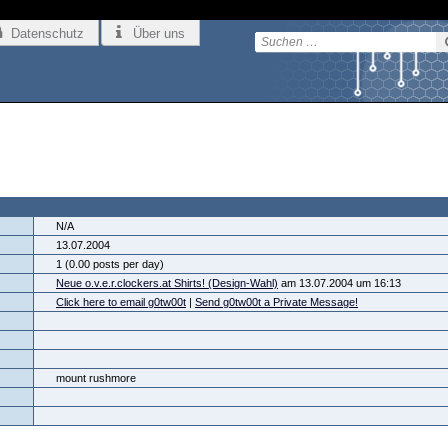
Datenschutz
Über uns
N/A
13.07.2004
1 (0.00 posts per day)
Neue o.v.e.r.clockers.at Shirts! (Design-Wahl)
am 13.07.2004 um 16:13
Click here to email g0tw00t
|
Send g0tw00t a Private Message!
mount rushmore