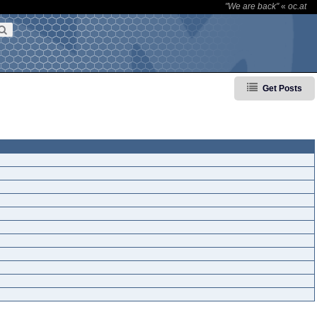
"We are back"
«
oc.at
Get Posts