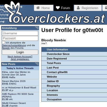
Home
Forum
Registrieren
Anmeldung
User Profile for g0tw00t
Bloody Newbie
Ich akzeptiere die
/me?
Datenschutzerklärung
und die
Regeln
des Forums.
User Information
Overclocker Since
Noch keinen Account?
Date Registered
Jetzt registrieren.
Total Posts
New Posts
Last Post
Today's Active Threads
Klima, oder das Wetter im
Contact g0tw00t
Schnitt über 30 Jahre
Website
23:01
HaBa
Steam Machine 2026
Jabber ID
23:01
ENIAC
Biography
oc.at Holzwürmer & Bastl Wastl
21:37
sLy-
Location
AMD Radeon RX 9000 Serie
Interests
(RDNA4)
21:33
s4c
Occupation
[Multi] Crimson Desert
21:28
charmin