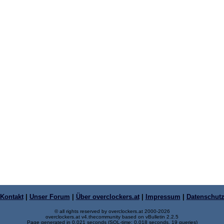
Kontakt
|
Unser Forum
|
Über overclockers.at
|
Impressum
|
Datenschut
© all rights reserved by overclockers.at 2000-2026
overclockers.at v4.thecommunity based on vBulletin 2.2.5
Page generated in 0.021 seconds (SQL-time: 0.018 seconds, 19 queries)