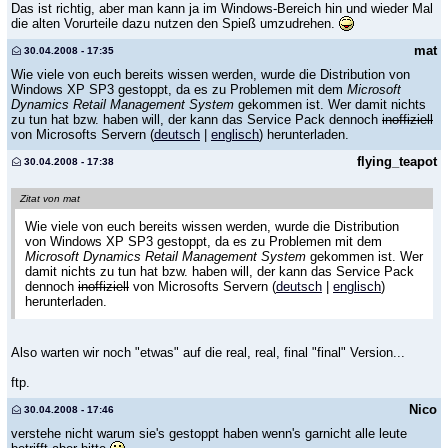
Das ist richtig, aber man kann ja im Windows-Bereich hin und wieder Mal
die alten Vorurteile dazu nutzen den Spieß umzudrehen.
mat
30.04.2008 - 17:35
Wie viele von euch bereits wissen werden, wurde die Distribution von
Windows XP SP3 gestoppt, da es zu Problemen mit dem
Microsoft
Dynamics Retail Management System
gekommen ist. Wer damit nichts
zu tun hat bzw. haben will, der kann das Service Pack dennoch
inoffiziell
von Microsofts Servern (
deutsch
|
englisch
) herunterladen.
flying_teapot
30.04.2008 - 17:38
Zitat von mat
Wie viele von euch bereits wissen werden, wurde die Distribution
von Windows XP SP3 gestoppt, da es zu Problemen mit dem
Microsoft Dynamics Retail Management System
gekommen ist. Wer
damit nichts zu tun hat bzw. haben will, der kann das Service Pack
dennoch
inoffiziell
von Microsofts Servern (
deutsch
|
englisch
)
herunterladen.
Also warten wir noch "etwas" auf die real, real, final "final" Version...
ftp.
Nico
30.04.2008 - 17:46
verstehe nicht warum sie's gestoppt haben wenn's garnicht alle leute