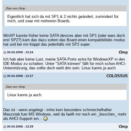
Zitat von t3mp
Eigentlich hat sich da mit SP1 & 2 nichts geändert, zumindest für
mich, und zwar mit mehreren Boards.
WinXP kannte früher keine SATA devices aber mit SP1 (oder wars doch
erst SP2?) kam das dazu sofern das Board einen kompatibilitäts modus
hat und bei mir klappt das jedenfalls mit SP2 super
t3mp
30.04.2008 - 13:24
Ich hab aber keine Lust, meine SATA-Ports extra für WindowsXP in den
IDE-Modus zu schalten. Unter "SATA können" fällt für mich schon AHCI-
Unterstützung, das sollte doch wohl drin sein. Linux kanns ja auch.
COLOSSUS
30.04.2008 - 13:27
Zitat von t3mp
Linux kanns ja auch.
Das ist - wenn angelegt - imho kein besonders schmeichelhafter
Maszstab fuer MS Windows, weil da faellt mir noch ein _bisschen_ mehr
als AHCI-Support ein...
t3mp
30.04.2008 - 13:29