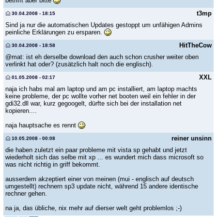
betrifft aber bitte
t3mp
30.04.2008 - 18:15
Sind ja nur die automatischen Updates gestoppt um unfähigen Admins
peinliche Erklärungen zu ersparen.
HitTheCow
30.04.2008 - 18:58
@mat: ist eh derselbe download den auch schon crusher weiter oben
verlinkt hat oder? (zusätzlich halt noch die englisch).
XXL
01.05.2008 - 02:17
naja ich habs mal am laptop und am pc installiert, am laptop machts
keine probleme, der pc wollte vorher net booten weil ein fehler in der
gdi32.dll war, kurz gegoogelt, dürfte sich bei der installation net
kopieren....
naja hauptsache es rennt
reiner unsinn
10.05.2008 - 00:08
die haben zuletzt ein paar probleme mit vista sp gehabt und jetzt
wiederholt sich das selbe mit xp ... es wundert mich dass microsoft so
was nicht richtig in griff bekommt.
ausserdem akzeptiert einer von meinen (mui - englisch auf deutsch
umgestellt) rechnern sp3 update nicht, während 15 andere identische
rechner gehen.
na ja, das übliche, nix mehr auf dierser welt geht problemlos ;-)