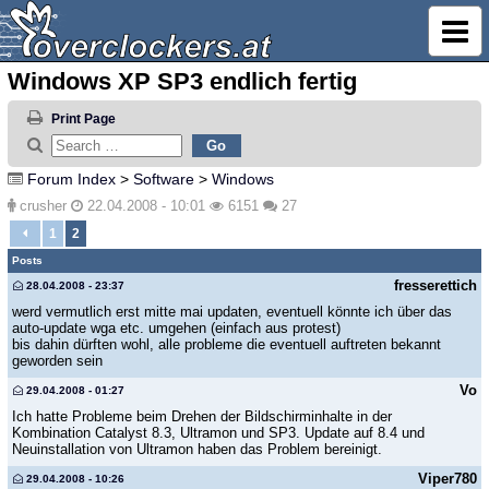
Windows XP SP3 endlich fertig
Print Page
Forum Index
>
Software
>
Windows
crusher
22.04.2008 - 10:01
6151
27
1
2
Posts
fresserettich
28.04.2008 - 23:37
werd vermutlich erst mitte mai updaten, eventuell könnte ich über das
auto-update wga etc. umgehen (einfach aus protest)
bis dahin dürften wohl, alle probleme die eventuell auftreten bekannt
geworden sein
Vo
29.04.2008 - 01:27
Ich hatte Probleme beim Drehen der Bildschirminhalte in der
Kombination Catalyst 8.3, Ultramon und SP3. Update auf 8.4 und
Neuinstallation von Ultramon haben das Problem bereinigt.
Viper780
29.04.2008 - 10:26