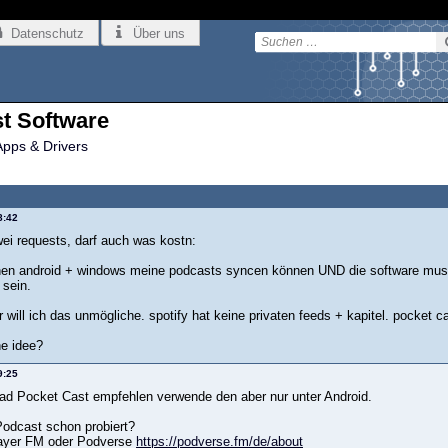
Datenschutz
Über uns
t Software
Apps & Drivers
8:42
wei requests, darf auch was kostn:
chen android + windows meine podcasts syncen können UND die software mus
 sein.
 will ich das unmögliche. spotify hat keine privaten feeds + kapitel. pocket c
ne idee?
9:25
 grad Pocket Cast empfehlen verwende den aber nur unter Android.
odcast schon probiert?
ayer FM oder Podverse
https://podverse.fm/de/about