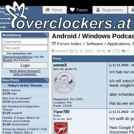
Home
Forum
Registrieren
Android / Windows Podcas
Anmeldung
Forum Index
>
Software
>
Applications, 
semteX
11.11.2022 - 18:42
1762
2
Ich akzeptiere die
Datenschutzerklärung
und die
Posts
Regeln
des Forums.
semteX
11.11.2022 - 1
liebt die große KI
Noch keinen Account?
Ich hab nur z
Jetzt registrieren.
New Posts
ich will zwis
feeds möglich
Today's Active Threads
Bilder drehen
23:49
mat
aber scheinbar
Was hört ihr gerade?
Registered: Oct 2002
23:32
questionmarc
Location: Pre
Hat da wer ei
Posts: 15146
Der Gaming-Schnäppchen-
Thread
Viper780
11.11.2022 - 1
23:25
smashIt
Elder
Pebble: E-Paper Watch for
Ich wollt dir
Er ist tot, Jim!
iPhone and Android
22:48
davebastard
Hast Google P
Samsung Galaxy Z Fold 8 / Fold
Ansonsten Pl
8 wide / Watch Ultra 2