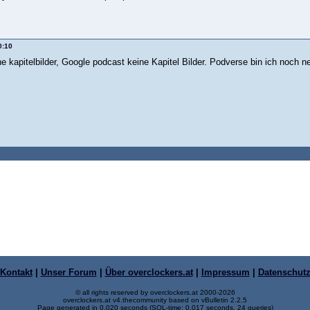
0:10
e kapitelbilder, Google podcast keine Kapitel Bilder. Podverse bin ich noch n
Kontakt
|
Unser Forum
|
Über overclockers.at
|
Impressum
|
Datenschut
© all rights reserved by overclockers.at 2000-2026
overclockers.at v4.thecommunity based on vBulletin 2.2.5
Page generated in 0.020 seconds (SQL-time: 0.017 seconds, 24 queries)