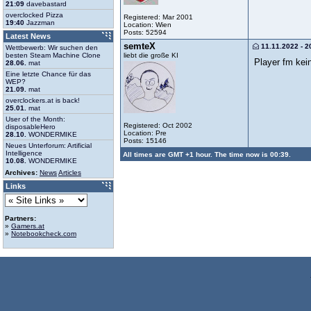
21:09
davebastard
overclocked Pizza
Registered: Mar 2001
19:40
Jazzman
Location: Wien
Posts: 52594
Latest News
semteX
11.11.2022 - 2
Wettbewerb: Wir suchen den
liebt die große KI
besten Steam Machine Clone
Player fm kein
28.06.
mat
Eine letzte Chance für das
WEP?
21.09.
mat
overclockers.at is back!
25.01.
mat
User of the Month:
Registered: Oct 2002
disposableHero
Location: Pre
28.10.
WONDERMIKE
Posts: 15146
Neues Unterforum: Artificial
Intelligence
All times are GMT +1 hour. The time now is 00:39.
10.08.
WONDERMIKE
Archives:
News
Articles
Links
Partners:
»
Gamers.at
»
Notebookcheck.com