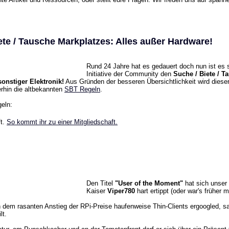
te / Tausche Markplatzes: Alles außer Hardware!
Rund 24 Jahre hat es gedauert doch nun ist es s
Initiative der Community den
Suche / Biete / T
onstiger Elektronik!
Aus Gründen der besseren Übersichtlichkeit wird diese
erhin die altbekannten
SBT Regeln
.
eln:
ft.
So kommt ihr zu einer Mitgliedschaft.
Den Titel
"User of the Moment"
hat sich unser 
Kaiser
Viper780
hart ertippt (oder war's früher m
h dem rasanten Anstieg der RPi-Preise haufenweise Thin-Clients ergoogled, s
lt.