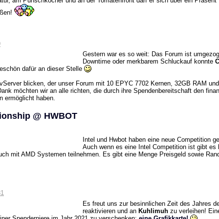
atur, am Punschkocher und an der Tomatenfront darf er sich über ein Präsent
eßen!
9
Gestern war es so weit: Das Forum ist umgezo
Downtime oder merkbarem Schluckauf konnte
eschön dafür an dieser Stelle
ian vServer blicken, der unser Forum mit 10 EPYC 7702 Kernen, 32GB RAM 
ank möchten wir an alle richten, die durch ihre Spendenbereitschaft den finan
n ermöglicht haben.
mpionship @ HWBOT
Intel und Hwbot haben eine neue Competition gep
Auch wenn es eine Intel Competition ist gibt es 
auch mit AMD Systemen teilnehmen. Es gibt eine Menge Preisgeld sowie Ran
81
Es freut uns zur besinnlichen Zeit des Jahres 
reaktivieren und an
Kuhlimuh
zu verleihen! Ei
 einer Spenderniere im Jahr 2021 zu verschenken:
eine Grafikkarte!