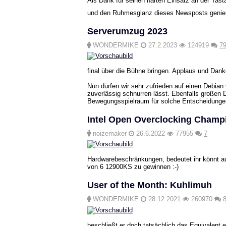
Als Dank für seinen harten Einsatz an der Tast
und den Ruhmesglanz dieses Newsposts geni
Serverumzug 2023
WONDERMIKE
27.2.2023
124919
7
final über die Bühne bringen. Applaus und Dank
Nun dürfen wir sehr zufrieden auf einen Deb
zuverlässig schnurren lässt. Ebenfalls großen D
Bewegungsspielraum für solche Entscheidunge
Intel Open Overclocking Cha
noizemaker
26.6.2022
77955
7
Hardwarebeschränkungen, bedeutet ihr könnt 
von 6 12900KS zu gewinnen :-)
User of the Month: Kuhlimuh
WONDERMIKE
28.12.2021
260970
beschließt er doch tatsächlich das Equivalent