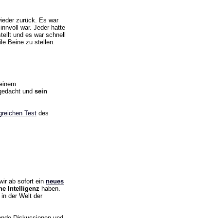
wieder zurück. Es war
innvoll war. Jeder hatte
ellt und es war schnell
le Beine zu stellen.
 einem
gedacht und
sein
greichen Test
des
wir ab sofort ein
neues
e Intelligenz
haben.
in der Welt der
nnende Diskussionen und