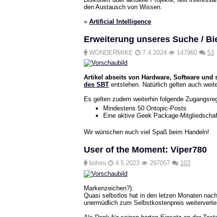
den Austausch von Wissen.
»
Artificial Intelligence
Erweiterung unseres Suche / Bie
WONDERMIKE
7.4.2024
147960
53
Artikel abseits von Hardware, Software und s
des SBT
entstehen. Natürlich gelten auch weit
Es gelten zudem weiterhin folgende Zugangsreg
Mindestens 50 Ontopic-Posts
Eine aktive Geek Package-Mitgliedscha
Wir wünschen euch viel Spaß beim Handeln!
User of the Moment: Viper780
böhmi
4.5.2023
297057
103
Markenzeichen?).
Quasi selbstlos hat in den letzen Monaten nac
unermüdlich zum Selbstkostenpreis weitervertei