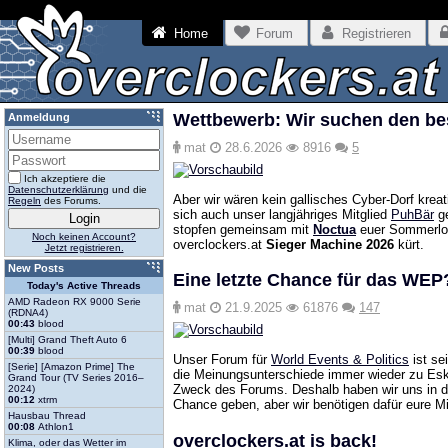
Home
Forum
Registrieren
Wettbewerb: Wir suchen den be
Anmeldung
mat
28.6.2026
8916
5
Ich akzeptiere die
Datenschutzerklärung
und die
Aber wir wären kein gallisches Cyber-Dorf krea
Regeln
des Forums.
sich auch unser langjähriges Mitglied
PuhBär
ge
stopfen gemeinsam mit
Noctua
euer Sommerloc
Noch keinen Account?
overclockers.at
Sieger Machine 2026
kürt.
Jetzt registrieren.
New Posts
Eine letzte Chance für das WEP
Today's Active Threads
AMD Radeon RX 9000 Serie
mat
21.9.2025
61876
147
(RDNA4)
00:43
blood
[Multi] Grand Theft Auto 6
00:39
blood
Unser Forum für
World Events & Politics
ist se
[Serie] [Amazon Prime] The
die Meinungsunterschiede immer wieder zu Eska
Grand Tour (TV Series 2016–
Zweck des Forums. Deshalb haben wir uns in de
2024)
00:12
xtrm
Chance geben, aber wir benötigen dafür eure Mit
Hausbau Thread
00:08
Athlon1
overclockers.at is back!
Klima, oder das Wetter im