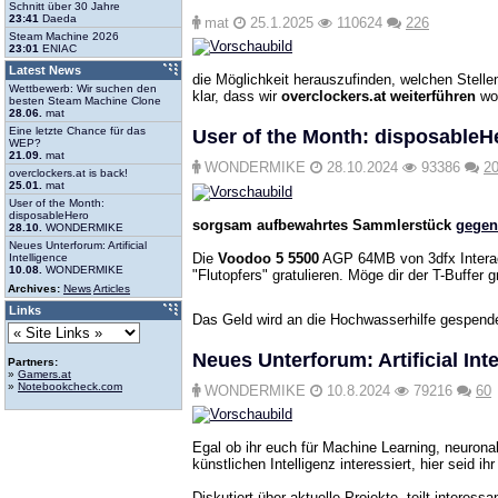
Schnitt über 30 Jahre
23:41
Daeda
mat
25.1.2025
110624
226
Steam Machine 2026
23:01
ENIAC
Latest News
die Möglichkeit herauszufinden, welchen Stelle
Wettbewerb: Wir suchen den
klar, dass wir
overclockers.at weiterführen
wol
besten Steam Machine Clone
28.06.
mat
Eine letzte Chance für das
User of the Month: disposableH
WEP?
21.09.
mat
WONDERMIKE
28.10.2024
93386
2
overclockers.at is back!
25.01.
mat
User of the Month:
disposableHero
sorgsam aufbewahrtes Sammlerstück
gegen
28.10.
WONDERMIKE
Neues Unterforum: Artificial
Die
Voodoo 5 5500
AGP 64MB von 3dfx Intera
Intelligence
10.08.
WONDERMIKE
"Flutopfers" gratulieren. Möge dir der T-Buffer 
Archives:
News
Articles
Links
Das Geld wird an die Hochwasserhilfe gespend
Neues Unterforum: Artificial Int
Partners:
»
Gamers.at
»
Notebookcheck.com
WONDERMIKE
10.8.2024
79216
60
Egal ob ihr euch für Machine Learning, neuronal
künstlichen Intelligenz interessiert, hier seid ihr 
Diskutiert über aktuelle Projekte, teilt intere