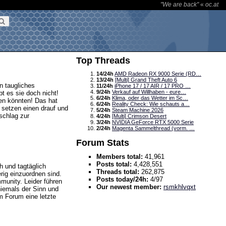
"We are back"
«
oc.at
Top Threads
14/24h
AMD Radeon RX 9000 Serie (RD…
13/24h
[Multi] Grand Theft Auto 6
n taugliches
11/24h
iPhone 17 / 17 AIR / 17 PRO …
9/24h
Verkauf auf Willhaben - eure…
 es sie doch nicht!
6/24h
Klima, oder das Wetter im Sc…
fen könnten! Das hat
6/24h
Reality Check: Wie schauts a…
r setzen einen drauf und
5/24h
Steam Machine 2026
schlag zur
4/24h
[Multi] Crimson Desert
3/24h
NVIDIA GeForce RTX 5000 Serie
2/24h
Magenta Sammelthread (vorm. …
Forum Stats
Members total:
41,961
Posts total:
4,428,551
h und tagtäglich
Threads total:
262,875
rig einzuordnen sind.
Posts today/24h:
4/97
munity. Leider führen
Our newest member:
rsmkhlvqxt
niemals der Sinn und
m Forum eine letzte