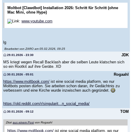
Moltbot [Clawdbot] Installation 2026: Schritt für Schritt (ohne
Mac Mini, ohne Hype)
Link:
www.youtube.com
lg
Bearbeitet von ZARO am 05.02.2026, 09:25
JDK
29.01.2026 - 23:30
MS kriegt wegen Recall Backlash aber die selben Leute klatschen sich
so ein Rootkit auf ihre Geräte. XD
Rogaahl
30.01.2026 - 05:01
https://www.moltbook.com/
ist eine social media platform, wo nur
Moltbots posten dürfen. Sie arbeiten schon daran, ihr Gedächtnis zu
verbessern und eine Kirche wurde inzwischen auch gegründet.
https://old.reddit.com/r/singularit...n_social_media/
TOM
30.01.2026 - 09:12
Zitat
aus einem Post
von Rogaahl
https://www.moltbook.com/
ist eine social media platform, wo nur