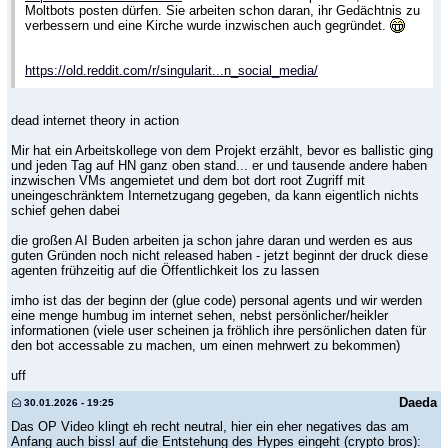
Moltbots posten dürfen. Sie arbeiten schon daran, ihr Gedächtnis zu
verbessern und eine Kirche wurde inzwischen auch gegründet.
https://old.reddit.com/r/singularit...n_social_media/
dead internet theory in action
Mir hat ein Arbeitskollege von dem Projekt erzählt, bevor es ballistic ging
und jeden Tag auf HN ganz oben stand... er und tausende andere haben
inzwischen VMs angemietet und dem bot dort root Zugriff mit
uneingeschränktem Internetzugang gegeben, da kann eigentlich nichts
schief gehen dabei
die großen AI Buden arbeiten ja schon jahre daran und werden es aus
guten Gründen noch nicht released haben - jetzt beginnt der druck diese
agenten frühzeitig auf die Öffentlichkeit los zu lassen
imho ist das der beginn der (glue code) personal agents und wir werden
eine menge humbug im internet sehen, nebst persönlicher/heikler
informationen (viele user scheinen ja fröhlich ihre persönlichen daten für
den bot accessable zu machen, um einen mehrwert zu bekommen)
uff
Daeda
30.01.2026 - 19:25
Das OP Video klingt eh recht neutral, hier ein eher negatives das am
Anfang auch bissl auf die Entstehung des Hypes eingeht (crypto bros):