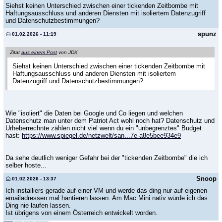
Siehst keinen Unterschied zwischen einer tickenden Zeitbombe mit
Haftungsausschluss und anderen Diensten mit isoliertem Datenzugriff
und Datenschutzbestimmungen?
spunz
01.02.2026 - 11:19
Zitat
aus einem Post
von JDK
Siehst keinen Unterschied zwischen einer tickenden Zeitbombe mit
Haftungsausschluss und anderen Diensten mit isoliertem
Datenzugriff und Datenschutzbestimmungen?
Wie "isoliert" die Daten bei Google und Co liegen und welchen
Datenschutz man unter dem Patriot Act wohl noch hat? Datenschutz und
Urheberrechnte zählen nicht viel wenn du ein "unbegrenztes" Budget
hast:
https://www.spiegel.de/netzwelt/san...7e-a8e5bee934e9
Da sehe deutlich weniger Gefahr bei der "tickenden Zeitbombe" die ich
selber hoste...
Snoop
01.02.2026 - 13:37
Ich installiers gerade auf einer VM und werde das ding nur auf eigenen
emailadressen mal hantieren lassen. Am Mac Mini nativ würde ich das
Ding nie laufen lassen.
Ist übrigens von einem Österreich entwickelt worden.