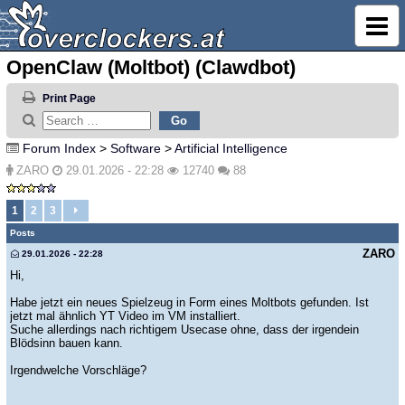
OpenClaw (Moltbot) (Clawdbot)
Print Page
Forum Index
>
Software
>
Artificial Intelligence
ZARO
29.01.2026 - 22:28
12740
88
1
2
3
Posts
ZARO
29.01.2026 - 22:28
Hi,
Habe jetzt ein neues Spielzeug in Form eines Moltbots gefunden. Ist
jetzt mal ähnlich YT Video im VM installiert.
Suche allerdings nach richtigem Usecase ohne, dass der irgendein
Blödsinn bauen kann.
Irgendwelche Vorschläge?